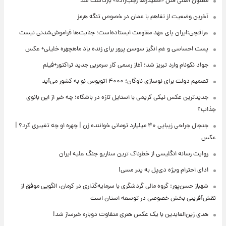
مظنون اصلی قتل «حمیدرضا رجب‌زاده» بازداشت شد
آخرین وضعیت از تفاهم با عمان در خصوص تنگه هرمز
عراقچی:ایران پای عهد مقاومت ایستاده‌است؛ جنایت‌ها فراموش‌شدنی نیست
پست احساسی و غم انگیز سوسن پرور برای زنده یاد ماهچهره خلیلی+ عکس
جواد نکونام وارد تبریز شد؛ آغاز رسمی کار سرمربی جدید تراکتور+فیلم
تصمیم دولت برای نوسازی ناوگان؛ ۴۰۰۰ اتوبوس نو به کشور می‌آید
جدیدترین عکس نیکی کریمی با استایل تازه در باشگاه؛ چه خبر از این بانوی
جذاب؟
جنجال جراحی زیبایی ۴۰ میلیارد تومانی خواننده زن | چهره او چه تغییری کرد؟ |
عکس
روایت رسانه انگلیسی از خطرناک ترین سناریو جنگ علیه ایران
ادای احترام ویژه دی‌پل به پدر مسی!
شهباز حسن‌پور: گروه مالی گردشگری با سرمایه‌گذاری در کرمان، الگویی موفق از
نقش‌آفرینی بخش خصوصی در توسعه استان است
هدی زین‌العابدین با یک عکس هنری متفاوت دوباره خبرساز شد!