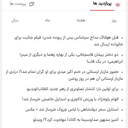
پربازدید ها
پربحث ها
۱۲ ساعت پیش
فال روزانه واقعی یکشنبه ۱۸ مرداد ۱۴۰۵
روز
هفته
ماه
سال
قتل هولناک مداح سرشناس پس از ربوده شدن؛ فیلم جنایت برای
۱۹ ساعت پیش
ارزش سهام عدالت برای امروز ۱۷ مرداد ۱۴۰۵ +
خانواده ارسال شد
جدول
دو دختر پیمان قاسم‌خانی، یکی از بهاره رهنما و دیگری از میترا
ابراهیمی؛ در یک قاب!
۲۰ ساعت پیش
لیونل مسی عزادار شد! + جزئیات
حضور مازیار لرستانی در ختم اکبر عبدی برای او گران تمام شد!/ دزدی از
مازیار لرستانی آن هم در روز روشن
برای اولین بار؛ انتشار تصاویری از رهبر جدید انقلاب/ویدیو
۲۳ ساعت پیش
لحظه برخورد رعد و برق به ساختمان مرکز تجارت
الهام پاوه‌نژاد با ورزش لاکچری و استایل خاصش خبرساز شد!
جهانی در آمریکا + فیلم
استایل سحر دولتشاهی با لباس چروک خبرساز شد + عکس
۲۳ ساعت پیش
آشپز مشهور صداوسیما به کانادا مهاجرت کرد؟/ ویدئو
برای اولین بار؛ انتشار تصاویری از رهبر جدید