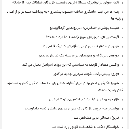
آتش‌سوزی در لوناپارک شیراز؛ آخرین وضعیت خزندگان خطرناک پس از حادثه
رتبه ها می آیند، ماندگاری ساخته میشود؛پیشتازی «به پرداخت ملت فراتر از اعداد
و رتبه ها
نفیسه روشن از «دخترش» انار رونمایی کرد!/ویدیو
قیمت ارزهای دیجیتال امروز یکشنبه ۱۸ مرداد ۱۴۰۵
بنزین در انتظار تصمیم نهایی؛ افزایش کالابرگ قطعی شد
دورهمی بازیگران و هنرمندان در حاشیه یک نمایش/ویدیو
واکنش معنادار ظریف به سیاستی که این روزها اسرائیل دنبال می کند
فوری: ربیعی رفت، نکونام سرمربی جدید تراکتور
شیوع «کم‌کاری اجباری» در ایران/ افراد شاغل باید به ساعات کاری کمتر و دستمزد
کمتر رضایت دهند
بازار خودرو امروز ۱۸ مرداد چه تغییری کرد؟ +جدول
روایت رامین پرچمی از کاری که مهران مدیری برایش انجام داد/ویدیو
تاریخ احتمالی دربی مشخص شد
خواستگار ۵۰ساله شاهدخت لئونور بازداشت شد