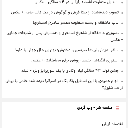
انقلاب/ویدیو
استایل متفاوت افسانه بایگان در ۶۴ سالگی + عکس
تصویر دیده‌نشده از بیتا فرهی و گوگوش در یک قاب خاص + عکس
۱ روز پیش
تصاویر عمامه بستن به شیوه خاتمی/ویدیو
قاب عاشقانه و پست متفاوت همسر شاهرخ استخری!
تصویری عاشقانه از شاهرخ استخری و همسرش پس از شایعات جدایی
+ عکس
سلفی دیدنی نیوشا ضیغمی و دخترش؛ بهترین حال جهان را دارم!
استوری انگیزشی نفیسه روشن برای مخاطبانش+ عکس
جشن تولد ۴۳ سالگی لیلا اوتادی با یک سورپرایز ویژه + فیلم
الهام حمیدی با این استایل رنگارنگ در اسپانیا دیده شد؛ خاص یا بیش
از حد شلوغ؟
صفحه خبر - وب گردی
اقتصاد ایران