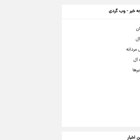
 خبر - وب گردی
ان
آل
مردانه
 آل
برها
ن اخبار