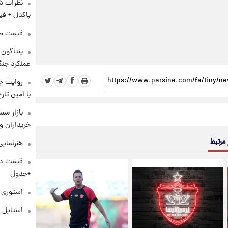
نظرات شن
پاکدل + فی
قیمت طلا و 
عملکرد جنگ
روایت ج
با امین تار
بازار مس
خریداران و
 مرتبط
هنرنمایی
+جدول
استوری م
استایل 