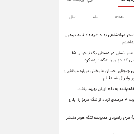
پربحث ها
فال قهوه روزانه پنجشنبه ۱۵ مرداد
ماه ۱۴۰۵
هفته
ماه
سال
۱ روز پیش
فال روزانه واقعی پنجشنبه ۱۵
مرداد ۱۴۰۵
حر دولتشاهی به حاشیه‌ها: قصد توهین
۱ روز پیش
نداشتم
ارزش سهام عدالت برای امروز
چهارشنبه ۱۴ مرداد + جدول
راز طول عمر انسان در دستان یک نوجوان ۱۵
یی که جهان را شگفت‌زده کرد
۱ روز پیش
آغاز طرح جدید فروش مشارکت در
 جنجالی احسان علیخانی درباره میثاقی و
تولید سایپا؛ نام خودرو، مبلغ پیش
 وایرال شد+فیلم
پرداخت و زمان تحویل | سود
مشارکت چند درصد است؟
اهم‌نامه به نفع ایران بهبود یافت
ایران تعرفه ۷ درصدی تردد از تنگه هرمز را ابلاغ
ۀ طرح راهبردی مدیریت تنگه هرمز منتشر