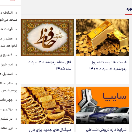
جره
ائتلاف د
متحد می‌شو
قیمت طلا امرو
هشدار محس
نخواهد شد
۶ منبع پنهان ویتامین C
قیمت طلا و سکه امروز
فال حافظ پنجشنبه ۱۵ مرداد
این خوراک
پنجشنبه ۱۵ مرداد ۱۴۰۵
ماه ۱۴۰۵
استایل ع
طلب حلالی
پرسپولیس
چهار ماس
بهترین م
در ششم ا
این مناطق
شرایط تازه فروش اقساطی
سیگنال‌های جدید برای بازار