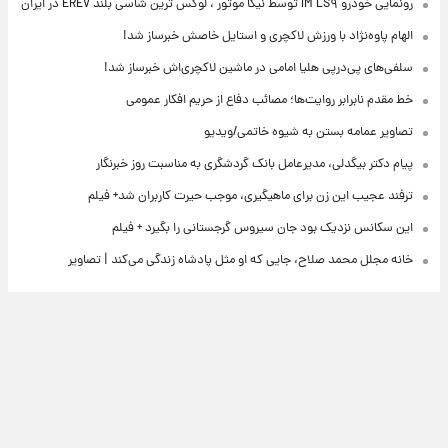
رونمایی خودرو IM LS۹ توسط نیکا موتور ، لوکس ترین شاسی بلند EREV در ایران
الهام پاوه‌نژاد با ورزش لاکچری و استایل خاصش خبرساز شد!
سلفی‌های پی‌درپی هلیا امامی در ماشین لاکچری‌اش خبرساز شد!
خط مقدم نابرابر روایت‌ها؛ مصائب دفاع از حریم افکار عمومی
تصاویر عمامه بستن به شیوه خاتمی/ویدیو
پیام دکتر بیگدلی، مدیرعامل بانک گردشگری به مناسبت روز خبرنگار
ترفند عجیب این زن برای ماهیگیری، موجب حیرت کاربران شد+ فیلم
این سکانس نزدیک بود جان سیروس گرجستانی را بگیرد + فیلم
خانه مجلل محمد صلاح، جایی که او مثل پادشاه زندگی می‌کند | تصاویر