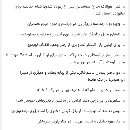
قتل هولناک مداح سرشناس پس از ربوده شدن؛ فیلم جنایت برای
۱۳ ساعت پیش
انتقاد تند پیمان طالبی از مسئولان استقلال در
خانواده ارسال شد
پی رفتن رامین رضاییان+ عکس
چهره بهت‌زده سه بازیگر زن در مراسم یادبود مریم همتیان
۱۳ ساعت پیش
افشای محل پناهگاه‌ رهبر شهید روی آنتن زنده تلویزیون/ویدیو
قیمت گوشت گوساله و گوسفند امروز شنبه ۱۷
برای اولین بار؛ انتشار تصاویری از رهبر جدید انقلاب/ویدیو
مرداد ۱۴۰۵ +جدول
حضور مازیار لرستانی در ختم اکبر عبدی برای او گران تمام شد!/ دزدی از
۱۴ ساعت پیش
مازیار لرستانی آن هم در روز روشن
با قدرتمندترین و بادوام ترین تانک جهان آشنا
شوید+ فیلم
دو دختر پیمان قاسم‌خانی، یکی از بهاره رهنما و دیگری از میترا
ابراهیمی؛ در یک قاب!
۱۴ ساعت پیش
تصاویر جدید و دلبرانه از هدیه تهرانی در یک گلخانه
قیمت طلا ۱۸عیار امروز شنبه ۱۷ مرداد ۱۴۰۵
+جدول
سلفی‌های پی‌درپی هلیا امامی در ماشین لاکچری‌اش خبرساز شد!
ترس نعیمه نظام‌دوست از بغل کردن دختری با استایل پسرانه/ویدیو
۱۵ ساعت پیش
قیمت محصولات ایران‌خودرو و سایپا امروز شنبه
ماه‌چهره خلیلی با لباس عروس در کنار پارسا پیروزفر
۱۷ مرداد ۱۴۰۵