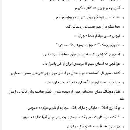
آخرین خبر از پرونده کلثوم اکبری
علت اصلی آلودگی هوای تهران در روزهای اخیر
رضا شکاری از تیم جدیدش رونمایی کرد
لیونل مسی عزادار شد! + جزئیات
ماجرای پیامک "مشمول سهمیه جنگ هستید"
استوری انگیزشی نفیسه روشن برای مخاطبانش+ عکس
عراقچی به ادعای سهم ۱۱ درصدی ایران از خزر پاسخ داد
کشف شهرهای گمشده مصر باستان در اعماق دریا و زیر شن‌های صحرا + تصاویر
پزشکیان: هنر، آوردن نگاه‌های مشترک به میدان است
قتل هولناک مداح سرشناس پس از ربوده شدن؛ فیلم جنایت برای خانواده ارسال
شد
واگذاری املاک تملیکی و مازاد بانک سرمایه از طریق مزایده عمومی
۸ کشف باستان شناسی که علم هنوز توضیحی برای آنها ندارد+ تصاویر
بررسی رابطه قیمت طلا و دلار در ایران