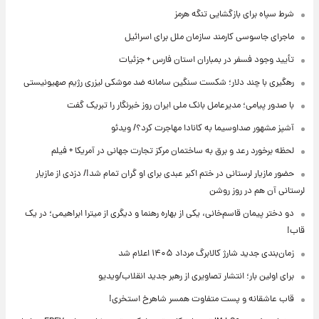
شرط سپاه برای بازگشایی تنگه هرمز
ماجرای جاسوسی کارمند سازمان ملل برای اسرائیل
تأیید وجود فسفر در بمباران استان فارس + جزئیات
رهگیری با چند دلار؛ شکست سنگین سامانه ضد موشکی لیزری رژیم صهیونیستی
با صدور پیامی؛ مدیرعامل بانک ملی ایران روز خبرنگار را تبریک گفت
آشپز مشهور صداوسیما به کانادا مهاجرت کرد؟/ ویدئو
لحظه برخورد رعد و برق به ساختمان مرکز تجارت جهانی در آمریکا + فیلم
حضور مازیار لرستانی در ختم اکبر عبدی برای او گران تمام شد!/ دزدی از مازیار
لرستانی آن هم در روز روشن
دو دختر پیمان قاسم‌خانی، یکی از بهاره رهنما و دیگری از میترا ابراهیمی؛ در یک
قاب!
زمان‌بندی جدید شارژ کالابرگ مرداد ۱۴۰۵ اعلام شد
برای اولین بار؛ انتشار تصاویری از رهبر جدید انقلاب/ویدیو
قاب عاشقانه و پست متفاوت همسر شاهرخ استخری!