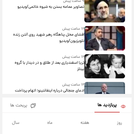
۹ ساعت پیش
تصاویر عمامه بستن به شیوه خاتمی/ویدیو
۱۲ ساعت پیش
افشای محل پناهگاه‌ رهبر شهید روی آنتن زنده
تلویزیون/ویدیو
۱۲ ساعت پیش
ثریا اسفندیاری بعد از طلاق و در دیدار با گروه
بیتلز
۱۲ ساعت پیش
ادعای جنجالی درباره اینفانتینو؛ اتهام پرداخت
پول به معشوقه با درآمد یوفا
پربازدید ها
پربحث ها
۱۲ ساعت پیش
هشدار درباره کمبود یک ماده معدنی؛ خطر
روز
هفته
ماه
سال
آلزایمر و زوال عقل افزایش می‌یابد؟