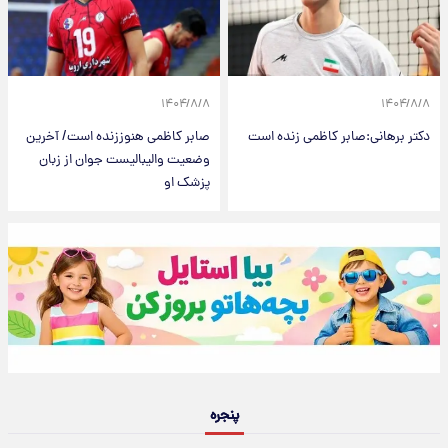
۱۴۰۴/۸/۸
۱۴۰۴/۸/۸
دکتر برهانی:صابر کاظمی زنده است
صابر کاظمی هنوززنده است/ آخرین
وضعیت والیبالیست جوان از زبان
پزشک او
پنجره