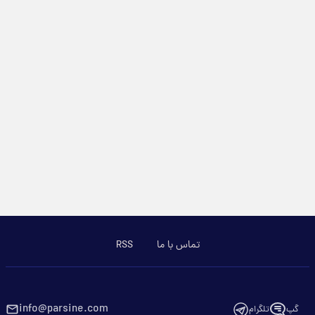
تماس با ما
RSS
info@parsine.com
گپ
تلگرام