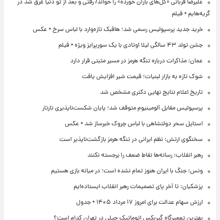
علیرضا قربانی «گل‌های باران خورده» را خواند/ رفتی و بعد از تو دنیا غرق شد در
گریه‌هایم + فیلم
خرید جدید پرسپولیس رسمی شد؛ هافبک تازه‌وارد با لباس سرخ + عکس
جشن تولد ۴۳ سالگی لیلا اوتادی با یک سورپرایز ویژه + فیلم
عمان: مذاکرات درباره تنگه هرمز در مسیر مثبتی قرار دارد
شوک تازه به بازار لبنیات؛ قیمت شیر افزایش یافت
تاریخ اعلام نتایج نهایی دکتری مشخص شد
پرسپولیس مقابل آلومینیوم متوقف شد؛ پایان شکست‌ناپذیری تارتار
استایل سحر دولتشاهی با لباس چروک خبرساز شد + عکس
سخنگوی ارتش: نظم ایرانی در تنگه هرمز بازگشت‌ناپذیر است
رهبر انقلاب: رسانه‌ها نقاط ضعف را برجسته نکنند
ونس: جنگ با ایران هنوز تمام نشده است؛ در میانه بازی هستیم
پزشکیان: تا آخر پای تصمیمات رهبر انقلاب ایستاده‌ایم
ارزش سهام عدالت برای امروز ۱۷ مرداد ۱۴۰۵ + جدول
بهترین تعمیرگاه گیربکس اتوماتیک جیلی در تهران کدام است؟