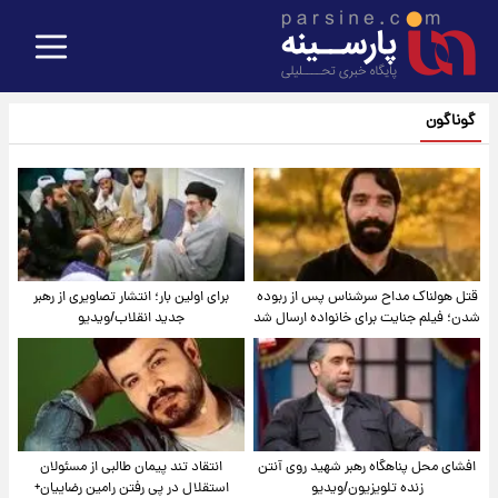
گوناگون
قتل هولناک مداح سرشناس پس از ربوده
برای اولین بار؛ انتشار تصاویری از رهبر
شدن؛ فیلم جنایت برای خانواده ارسال شد
جدید انقلاب/ویدیو
افشای محل پناهگاه‌ رهبر شهید روی آنتن
انتقاد تند پیمان طالبی از مسئولان
زنده تلویزیون/ویدیو
استقلال در پی رفتن رامین رضاییان+