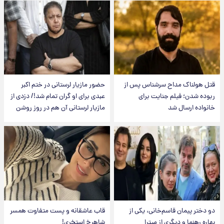
قتل هولناک مداح سرشناس پس از
حضور مازیار لرستانی در ختم اکبر
ربوده شدن؛ فیلم جنایت برای
عبدی برای او گران تمام شد!/ دزدی از
خانواده ارسال شد
مازیار لرستانی آن هم در روز روشن
دو دختر پیمان قاسم‌خانی، یکی از
قاب عاشقانه و پست متفاوت همسر
بهاره رهنما و دیگری از میترا
شاهرخ استخری!