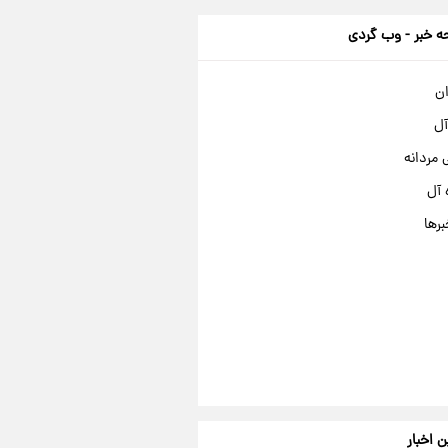
 خبر - وب گردی
ان
آل
مردانه
 آل
برها
ن اخبار