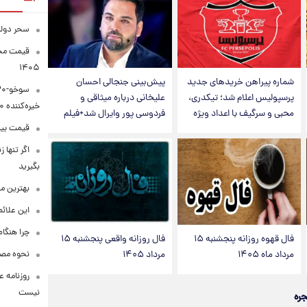
سحر دولت
۱۴۰۵
شماره پیراهن خریدهای جدید
پیش‌بینی جنجالی احسان
پرسپولیس اعلام شد؛ تیکدری،
علیخانی درباره میثاقی و
خیره‌کننده ۳۰۰۰ کیلومتر
محبی و سرگیف با اعداد ویژه
فردوسی پور وایرال شد+فیلم
قیمت بیت‌کو
اگر تنها 
بگیرید
بهترین م
این علائ
چرا هنگام
فال قهوه روزانه پنجشنبه ۱۵
فال روزانه واقعی پنجشنبه ۱۵
نحوه مصرف
مرداد ماه ۱۴۰۵
مرداد ۱۴۰۵
روزنامه ع
نیست
جره