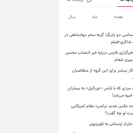
پربحث ها
شماره پیراهن خریدهای جدید
پرسپولیس اعلام شد؛ تیکدری،
محبی و سرگیف با اعداد ویژه
هفته
ماه
سال
۱ روز پیش
جزئیات فعال‌سازی «کیف پول
ایران» اعلام شد+فیلم
اسی دو بازیگر؛ گریه سحر دولتشاهی در
۱ روز پیش
شاکری+فیلم
تغییر تند قیمت محصولات
ایران‌خودرو و سایپا امروز پنجشنبه
برگزاری فارس درباره خبر انتصاب محسن
۱۵ مرداد ۱۴۰۵ +جدول
بیری شعام
۱ روز پیش
قیمت طلا و سکه امروز پنجشنبه
کار بیشتر برای این گروه از متقاضیان
۱۵ مرداد ۱۴۰۵
مردی که با لباس «عزرائیل» به بیماران
خیره می‌شد!
ه عکس جدید ترامپ؛ مقام آمریکایی
عیت او چه گفت؟
ازیار لرستانی به تلویزیون