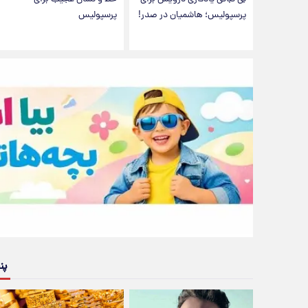
پرسپولیس؛ هاشمیان در صدر!
پرسپولیس
پن