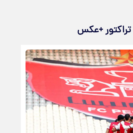
 تراکتور +عکس