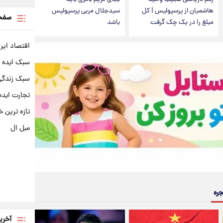
هاشمیان از پرسپولیس | کل
سیدجلال مربی پرسپولیس
صفحه
مبلغ را در یک چک گرفت
باشد
اقتصاد ایر
سبک ایده 
سبک زندگی 
تجارت ایده
تازه ترین خ
مبل ال
جره
آخری