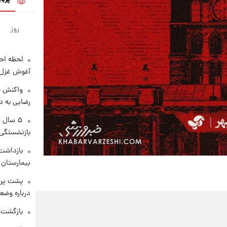
روز
لحظه احس
آغوش غزل 
واکنش خ
رضایی به د
۵ سال 
بازنشستگی
بازداشت 
بیمارستان 
پشت پرد
درباره وض
بازگشت م