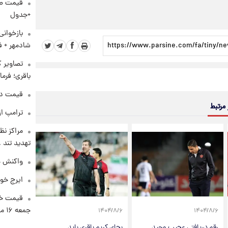
+جدول
بازخوان
شادمهر + ف
تصاویر ک
باقری؛ فرم
قیمت دلار د
 مرتبط
ترامپ از
مراکز نظ
تهدید تند
واکنش هم
ایرج خو
قیمت خو
جمعه ۱۶ مرداد منتشر شد
۱۴۰۴/۸/۶
۱۴۰۴/۸/۶
رقم دریافتی عجیب وحید
بجای کریم باقری باید