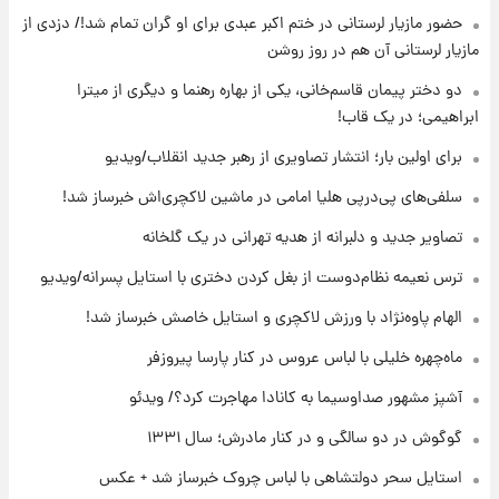
۱۹ ساعت پیش
حضور مازیار لرستانی در ختم اکبر عبدی برای او گران تمام شد!/ دزدی از
تصاویر عمامه بستن به شیوه خاتمی/ویدیو
مازیار لرستانی آن هم در روز روشن
دو دختر پیمان قاسم‌خانی، یکی از بهاره رهنما و دیگری از میترا
ابراهیمی؛ در یک قاب!
۲۱ ساعت پیش
افشای محل پناهگاه‌ رهبر شهید روی آنتن زنده
برای اولین بار؛ انتشار تصاویری از رهبر جدید انقلاب/ویدیو
تلویزیون/ویدیو
سلفی‌های پی‌درپی هلیا امامی در ماشین لاکچری‌اش خبرساز شد!
۲۲ ساعت پیش
تصاویر جدید و دلبرانه از هدیه تهرانی در یک گلخانه
ثریا اسفندیاری بعد از طلاق و در دیدار با گروه
بیتلز
ترس نعیمه نظام‌دوست از بغل کردن دختری با استایل پسرانه/ویدیو
الهام پاوه‌نژاد با ورزش لاکچری و استایل خاصش خبرساز شد!
۲۲ ساعت پیش
ادعای جنجالی درباره اینفانتینو؛ اتهام پرداخت
ماه‌چهره خلیلی با لباس عروس در کنار پارسا پیروزفر
پول به معشوقه با درآمد یوفا
آشپز مشهور صداوسیما به کانادا مهاجرت کرد؟/ ویدئو
گوگوش در دو سالگی و در کنار مادرش؛ سال ۱۳۳۱
استایل سحر دولتشاهی با لباس چروک خبرساز شد + عکس