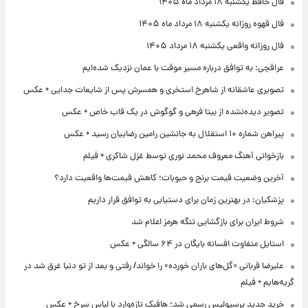
فال حافظ یکشنبه ۱۸ مرداد ماه ۱۴۰۵
فال قهوه روزانه یکشنبه ۱۸ مرداد ماه ۱۴۰۵
فال روزانه واقعی یکشنبه ۱۸ مرداد ۱۴۰۵
عراقچی: به توافق درباره مسیر موقت با عمان نزدیک شده‌ایم
تصویری عاشقانه از شاهرخ استخری و همسرش پس از شایعات جدایی + عکس
تصویر دیده‌نشده از بیتا فرهی و گوگوش در یک قاب خاص + عکس
پیراهن شماره ۱۰ استقلال به جانشین رامین رضاییان رسید + عکس
بازخوانی آهنگ معروف محمد نوری توسط غزل شاکری + فیلم
آخرین وضعیت قیمت برنج و حبوبات؛ کاهش قیمت‌ها واقعیت دارد؟
پزشکیان: در بهترین زمان برای دستیابی به توافق قرار داریم
شروط ایران برای بازگشایی تنگه هرمز اعلام شد
استایل متفاوت افسانه بایگان در ۶۴ سالگی + عکس
علیرضا قربانی «گل‌های باران خورده» را خواند/ رفتی و بعد از تو دنیا غرق شد در
گریه‌هایم + فیلم
خرید جدید پرسپولیس رسمی شد؛ هافبک تازه‌وارد با لباس سرخ + عکس