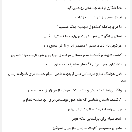
رضا شکاری از تیم جدیدش رونمایی کرد
لیونل مسی عزادار شد! + جزئیات
ماجرای پیامک "مشمول سهمیه جنگ هستید"
استوری انگیزشی نفیسه روشن برای مخاطبانش+ عکس
عراقچی به ادعای سهم ۱۱ درصدی ایران از خزر پاسخ داد
کشف شهرهای گمشده مصر باستان در اعماق دریا و زیر شن‌های صحرا + تصاویر
پزشکیان: هنر، آوردن نگاه‌های مشترک به میدان است
قتل هولناک مداح سرشناس پس از ربوده شدن؛ فیلم جنایت برای خانواده ارسال
شد
واگذاری املاک تملیکی و مازاد بانک سرمایه از طریق مزایده عمومی
۸ کشف باستان شناسی که علم هنوز توضیحی برای آنها ندارد+ تصاویر
بررسی رابطه قیمت طلا و دلار در ایران
شرط سپاه برای بازگشایی تنگه هرمز
ماجرای جاسوسی کارمند سازمان ملل برای اسرائیل