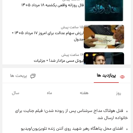
فال روزانه واقعی یکشنبه ۱۸ مرداد ۱۴۰۵
۱۵ ساعت پیش
ارزش سهام عدالت برای امروز ۱۷ مرداد ۱۴۰۵ +
جدول
۱۶ ساعت پیش
لیونل مسی عزادار شد! + جزئیات
پربازدید ها
پربحث ها
۱۹ ساعت پیش
لحظه برخورد رعد و برق به ساختمان مرکز تجارت
روز
هفته
ماه
سال
جهانی در آمریکا + فیلم
قتل هولناک مداح سرشناس پس از ربوده شدن؛ فیلم جنایت برای
۱۹ ساعت پیش
برای اولین بار؛ انتشار تصاویری از رهبر جدید
خانواده ارسال شد
انقلاب/ویدیو
افشای محل پناهگاه‌ رهبر شهید روی آنتن زنده تلویزیون/ویدیو