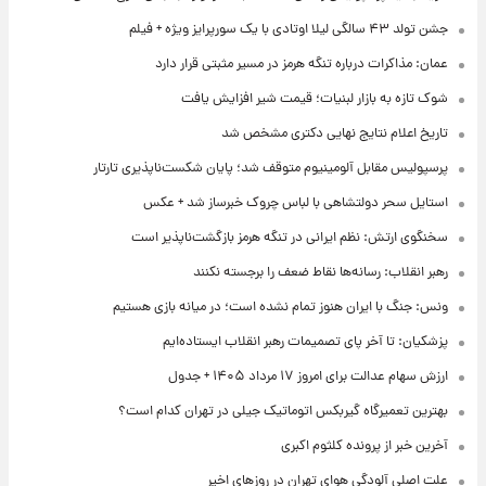
جشن تولد ۴۳ سالگی لیلا اوتادی با یک سورپرایز ویژه + فیلم
عمان: مذاکرات درباره تنگه هرمز در مسیر مثبتی قرار دارد
شوک تازه به بازار لبنیات؛ قیمت شیر افزایش یافت
تاریخ اعلام نتایج نهایی دکتری مشخص شد
پرسپولیس مقابل آلومینیوم متوقف شد؛ پایان شکست‌ناپذیری تارتار
استایل سحر دولتشاهی با لباس چروک خبرساز شد + عکس
سخنگوی ارتش: نظم ایرانی در تنگه هرمز بازگشت‌ناپذیر است
رهبر انقلاب: رسانه‌ها نقاط ضعف را برجسته نکنند
ونس: جنگ با ایران هنوز تمام نشده است؛ در میانه بازی هستیم
پزشکیان: تا آخر پای تصمیمات رهبر انقلاب ایستاده‌ایم
ارزش سهام عدالت برای امروز ۱۷ مرداد ۱۴۰۵ + جدول
بهترین تعمیرگاه گیربکس اتوماتیک جیلی در تهران کدام است؟
آخرین خبر از پرونده کلثوم اکبری
علت اصلی آلودگی هوای تهران در روزهای اخیر