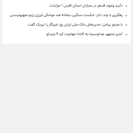
تأیید وجود فسفر در بمباران استان فارس + جزئیات
رهگیری با چند دلار؛ شکست سنگین سامانه ضد موشکی لیزری رژیم صهیونیستی
با صدور پیامی؛ مدیرعامل بانک ملی ایران روز خبرنگار را تبریک گفت
آشپز مشهور صداوسیما به کانادا مهاجرت کرد؟/ ویدئو