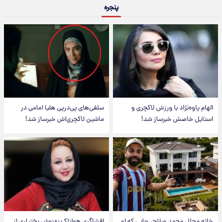
پنجره
الهام پاوه‌نژاد با ورزش لاکچری و
سلفی‌های پی‌درپی هلیا امامی در
استایل خاصش خبرساز شد!
ماشین لاکچری‌اش خبرساز شد!
خانه مجلل محمد صلاح، جایی که او
افشاگری هولناک بهنوش بختیاری از