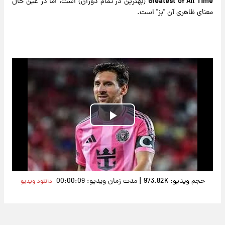
Greatest of All Time
(بهترین در تمام دوران) است، اما در عین حال
معنای ظاهری آن "بز" است.
Play
Video
|
حجم ویدیو: 973.82K
مدت زمان ویدیو: 00:00:09
دانلود ویدیو