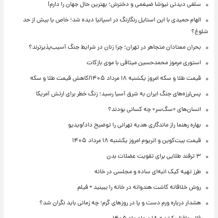
سلفی دیدنی نیوشا ضیغمی و دخترش؛ بهترین حال جهان را دارم!
الهام حمیدی با این استایل رنگارنگ در اسپانیا دیده شد؛ خاص یا بیش از حد
شلوغ؟
بحران معتادان متجاهر در تهران؛ چرا زنان در شرایط جنگ آسیب‌پذیرترند؟
استوری مرموز محمدحسین میثاقی با موی بازکات
قیمت طلا و سکه امروز یکشنبه ۱۸ مرداد ۱۴۰۵/کاهش قیمت طلا و سکه
پس‌لرزه‌های جنگ ایران به شرق آسیا رسید؛ زنگ خطر برای ارتش آمریکا
انسان‌های «سگ‌سر» چه کسانی بودند؟
بهاره رهنما راز ماندگاری هدیه تهرانی را توضیح داد/ویدیو
قیمت بیت‌کوین و اتریوم امروز یکشنبه ۱۸ مرداد ۱۴۰۵
۳ ترفند طلایی برای تقویت عضلات بدن
طرز تهیه کیک انبه‌ای ساده و مجلسی در خانه
روش خلاقانه کاشت هندوانه در خانه را ببینید + فیلم
هشدار درباره ورم دست و پا در روزهای گرم؛ چه زمانی باید نگران شد؟