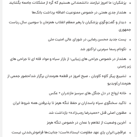
پزشکیان: ما امروز نیازمند دانشمندانی هستیم که گره از مشکلات جامعه بگشایند
هشدار جدی همتی در خصوص ممنوعیت اضافه ‌برداشت بانک‌ها
دیدار و گفت‌وگوی پزشکیان با رهبر معظم انقلاب همزمان با سومین سال ریاست
جمهوری
پست جدید محسن رضایی در شورای عالی امنیت ملی
نکونام رسما سرمربی تراکتور شد
هشدار در خصوص جراحی های زیبایی: از بازار سیاه و مواد فله ای تا جراحی های
زیر زمینی
تشییع پیکر کاوه کاویان ، صبح امروز در قطعه هنرمندان برگزار شد/حضور جمعی از
هنرمندان/ویدیو
خانه ارواح در دل جنگل های سرسبز مازندران + عکس
تاکید سخنگوی سپاه پاسداران بر حفظ تنگه هرمز تا پذیرفتن همه شروط ایران
مظنون اصلی قتل «حمیدرضا رجب‌زاده» بازداشت شد
آخرین وضعیت از تفاهم با عمان در خصوص تنگه هرمز
عراقچی:ایران پای عهد مقاومت ایستاده‌است؛ جنایت‌ها فراموش‌شدنی نیست