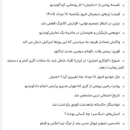
نفیسه روشن از «دخترش» انار رونمایی کرد!/ویدیو
قیمت ارزهای دیجیتال امروز یکشنبه ۱۸ مرداد ۱۴۰۵
بنزین در انتظار تصمیم نهایی؛ افزایش کالابرگ قطعی شد
دورهمی بازیگران و هنرمندان در حاشیه یک نمایش/ویدیو
واکنش معنادار ظریف به سیاستی که این روزها اسرائیل دنبال می کند
فوری: ربیعی رفت، نکونام سرمربی جدید تراکتور
شیوع «کم‌کاری اجباری» در ایران/ افراد شاغل باید به ساعات کاری کمتر و دستمزد
کمتر رضایت دهند
بازار خودرو امروز ۱۸ مرداد چه تغییری کرد؟ +جدول
روایت رامین پرچمی از کاری که مهران مدیری برایش انجام داد/ویدیو
تاریخ احتمالی دربی مشخص شد
خواستگار ۵۰ساله شاهدخت لئونور بازداشت شد
انسان‌های «سگ‌سر» چه کسانی بودند؟
نخستین تصویر لیونل مسی بعد از مرگ پدر+عکس و فیلم