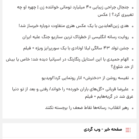
۲۲ ساعت پیش
جنجال جراحی زیبایی ۴۰ میلیارد تومانی خواننده زن | چهره او چه
لیونل مسی عزادار شد! + جزئیات
تغییری کرد؟ | عکس
هدی زین‌العابدین با یک عکس هنری متفاوت دوباره خبرساز شد!
۱ روز پیش
لحظه برخورد رعد و برق به ساختمان مرکز تجارت
روایت رسانه انگلیسی از خطرناک ترین سناریو جنگ علیه ایران
جهانی در آمریکا + فیلم
جشن تولد ۴۳ سالگی لیلا اوتادی با یک سورپرایز ویژه + فیلم
الهام حمیدی با این استایل رنگارنگ در اسپانیا دیده شد؛ خاص یا بیش
از حد شلوغ؟
نفیسه روشن از «دخترش» انار رونمایی کرد!/ویدیو
علیرضا قربانی «گل‌های باران خورده» را خواند/ رفتی و بعد از تو دنیا
غرق شد در گریه‌هایم + فیلم
رهبر انقلاب: رسانه‌ها نقاط ضعف را برجسته نکنند
صفحه خبر - وب گردی