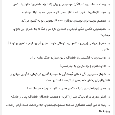
پست احساسی و غم انگیز سوسن پرور برای زنده یاد ماهچهره خلیلی+ عکس
جواد نکونام وارد تبریز شد؛ آغاز رسمی کار سرمربی جدید تراکتور+فیلم
تصمیم دولت برای نوسازی ناوگان؛ ۴۰۰۰ اتوبوس نو به کشور می‌آید
جدیدترین عکس نیکی کریمی با استایل تازه در باشگاه؛ چه خبر از این بانوی
جذاب؟
جنجال جراحی زیبایی ۴۰ میلیارد تومانی خواننده زن | چهره او چه تغییری کرد؟ |
عکس
روایت رسانه انگلیسی از خطرناک ترین سناریو جنگ علیه ایران
ادای احترام ویژه دی‌پل به پدر مسی!
شهباز حسن‌پور: گروه مالی گردشگری با سرمایه‌گذاری در کرمان، الگویی موفق از
نقش‌آفرینی بخش خصوصی در توسعه استان است
هدی زین‌العابدین با یک عکس هنری متفاوت دوباره خبرساز شد!
آتش‌سوزی در لوناپارک شیراز؛ آخرین وضعیت خزندگان خطرناک پس از حادثه
رتبه ها می آیند، ماندگاری ساخته میشود؛پیشتازی «به پرداخت ملت فراتر از اعداد
و رتبه ها