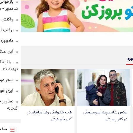
بازخوان
شادمهر + ف
واکنش هم
ترامپ از
ماه‌چهره
این علائ
جره
مراکز نظ
تهدید تند
سحر دول
ایرج خو
تصاویر ج
گلخانه
عکس شاد سپند امیرسلیمانی
قاب خانوادگی رضا کیانیان در
در کنار پسرش
کنار خواهرش
صفحه