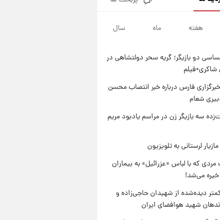
پربحث ها
تصاویر کمتر دیده‌شده از شهیدان
حاجی‌زاده و باقری؛ فرماندهان
شهید هوافضای ایران
هفته
ماه
سال
۱ روز پیش
قیمت خودروهای سایپا تغییر کرد؛
لیست قیمت جمعه ۱۶ مرداد
اسی دو بازیگر؛ گریه سحر دولتشاهی در
منتشر شد
۱ روز پیش
شاکری+فیلم
جدول قیمت ایران‌خودرو امروز
جمعه ۱۶ مرداد؛ قیمت‌ها تغییر کرد
برگزاری فارس درباره خبر انتصاب محسن
بیری شعام
۱ روز پیش
قیمت طلا و سکه امروز جمعه ۱۶
‌زده سه بازیگر زن در مراسم یادبود مریم
مرداد ۱۴۰۵ +جدول
ازیار لرستانی به تلویزیون
مردی که با لباس «عزرائیل» به بیماران
خیره می‌شد!
متر دیده‌شده از شهیدان حاجی‌زاده و
اندهان شهید هوافضای ایران