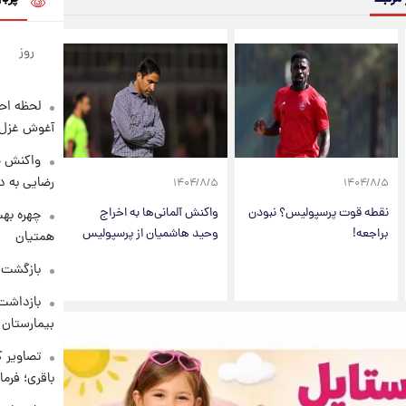
روز
لحظه احس
آغوش غزل 
واکنش خ
رضایی به د
۱۴۰۴/۸/۵
۱۴۰۴/۸/۵
نقطه قوت پرسپولیس؟ نبودن
واکنش آلمانی‌ها به اخراج
چهره بهت
براجعه!
وحید هاشمیان از پرسپولیس
همتیان
بازگشت م
بازداشت 
بیمارستان 
تصاویر ک
باقری؛ فرم