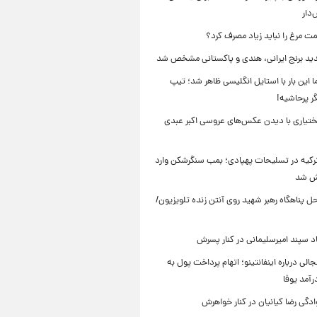
دار
ت مرغ را نباید زیاد مصرف کرد؟
د برنج ایرانی، هندی و پاکستانی مشخص شد
ما این بار با استایل انگلیسی ظاهر شد؛ تیپ
ر پرحاشیه!
تیاری با دیدن عکس‌های عروسی اکبر عبدی
 ترکیه در تسلیحات پهپادی؛ بمب سنگرشکن وارد
یش شد
 پناهگاه‌ رهبر شهید روی آنتن زنده تلویزیون/
سپند امیرسلیمانی در کنار پسرش
الی درباره اینفانتینو؛ اتهام پرداخت پول به
رآمد یوفا
دگی رضا کیانیان در کنار خواهرش