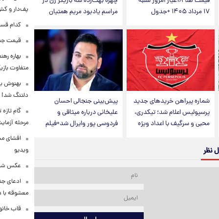
قیمت طلا ۱۸عیار امروز شنبه
چهره بهت‌زده سه بازیگر زن در
پف‌دار و کش‌
۱۷ مرداد ۱۴۰۵ +جدول
مراسم یادبود مریم همتیان
کدام قسم
قیمت جدی
بهاره رهن
متفاوت بازیگ
بهنوش بخ
دلتنگ شد!
شماره پیراهن خریدهای جدید
پیش‌بینی جنجالی احسان
گام تازه
پرسپولیس اعلام شد؛ تیکدری،
علیخانی درباره میثاقی و
مرحله آزما
محبی و سرگیف با اعداد ویژه
فردوسی پور وایرال شد+فیلم
افشای محل
ویدیو
ل نظر
عکس شاد 
ادعای جنج
معشوقه با د
قاب خانوا