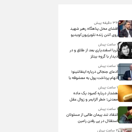
۳۶ دقیقه پیش
افشای محل پناهگاه‌ رهبر شهید
روی آنتن زنده تلویزیون/ویدیو
۱ ساعت پیش
ثریا اسفندیاری بعد از طلاق و در
دیدار با گروه بیتلز
۱ ساعت پیش
ادعای جنجالی درباره اینفانتینو؛
اتهام پرداخت پول به معشوقه با
درآمد یوفا
۱ ساعت پیش
هشدار درباره کمبود یک ماده
معدنی؛ خطر آلزایمر و زوال عقل
افزایش می‌یابد؟
۱ ساعت پیش
انتقاد تند پیمان طالبی از مسئولان
استقلال در پی رفتن رامین
رضاییان+ عکس
۲ ساعت پیش