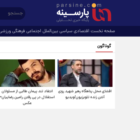
صفحه نخست
اقتصادی
سیاسی
بین‌الملل
اجتماعی
فرهنگی
ورزشی
گوناگون
افشای محل پناهگاه‌ رهبر شهید روی
انتقاد تند پیمان طالبی از مسئولان
آنتن زنده تلویزیون/ویدیو
استقلال در پی رفتن رامین رضاییان+
عکس