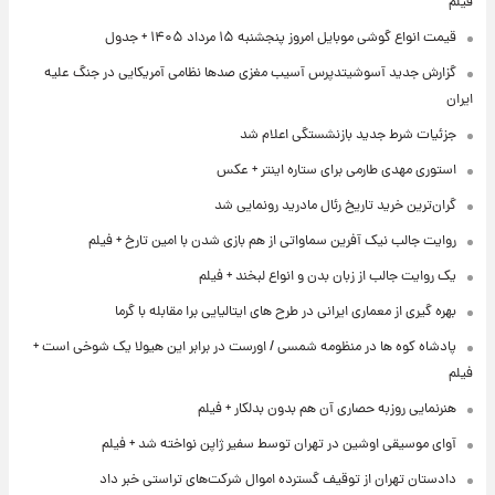
فیلم
قیمت انواع گوشی موبایل امروز پنجشنبه ۱۵ مرداد ۱۴۰۵ + جدول
گزارش جدید آسوشیتدپرس آسیب مغزی صدها نظامی آمریکایی در جنگ علیه
ایران
جزئیات شرط جدید بازنشستگی اعلام شد
استوری مهدی طارمی برای ستاره اینتر + عکس
گران‌ترین خرید تاریخ رئال مادرید رونمایی شد
روایت جالب نیک آفرین سماواتی از هم بازی شدن با امین تارخ + فیلم
یک روایت جالب از زبان بدن و انواع لبخند + فیلم
بهره گیری از معماری ایرانی در طرح های ایتالیایی برا مقابله با گرما
پادشاه کوه ها در منظومه شمسی / اورست در برابر این هیولا یک شوخی است +
فیلم
هنرنمایی روزبه حصاری آن هم بدون بدلکار + فیلم
آوای موسیقی اوشین در تهران توسط سفیر ژاپن نواخته شد + فیلم
دادستان تهران از توقیف گسترده اموال شرکت‌های تراستی خبر داد