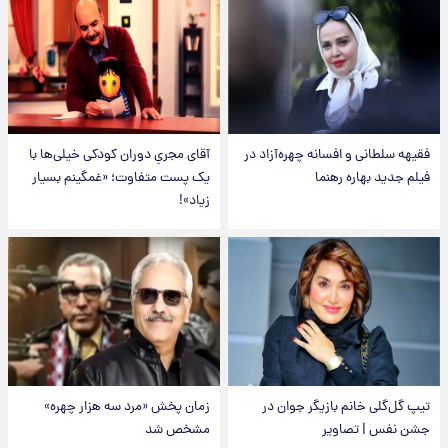
فقیهه سلطانی و افسانه چهره‌آزاد در
آقای مجریِ دوران کودکی خیلی‌ها با
فیلم جدید بهاره رهنما
یک پست متفاوت؛ «غمگینم بسیار
زیاد»!
تیپ گل‌گلی خانم بازیگر جوان در
زمان پخش «مرد سه هزار چهره»
جشن نفس | تصاویر
مشخص شد