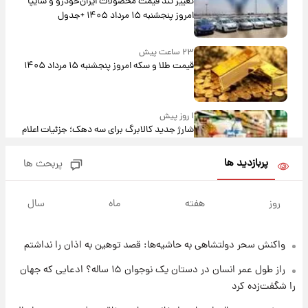
تغییر تند قیمت محصولات ایران‌خودرو و سایپا
امروز پنجشنبه ۱۵ مرداد ۱۴۰۵ +جدول
۲۳ ساعت پیش
قیمت طلا و سکه امروز پنجشنبه ۱۵ مرداد ۱۴۰۵
۱ روز پیش
شارژ جدید کالابرگ برای سه دهک؛ جزئیات اعلام
شد
پربازدید ها
پربحث ها
۱ روز پیش
شرایط تازه فروش اقساطی سایپا اعلام شد؛
روز
هفته
ماه
سال
شاهین، کوییک، اطلس، سهند و ساینا با اقساط
بلندمدت + جدول
واکنش سحر دولتشاهی به حاشیه‌ها: قصد توهین به اذان را نداشتم
۱ روز پیش
سیگنال‌های جدید برای بازار طلا؛ پیش‌بینی
راز طول عمر انسان در دستان یک نوجوان ۱۵ ساله؟ ادعایی که جهان
قیمت سکه و طلا فردا
را شگفت‌زده کرد