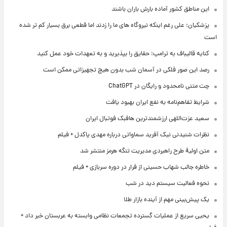
این مناطق کشور آماده بارش باران باشند
پزشکیان: علی رغم اینکه نیروگاه های ما را زدند اما قطعی برق بسیار کم تر شده
است
کنایه قالیباف به ترامپ: حقایق را بپذیرید و به تعهدات خود عمل کنید
رصد این صور فلکی در آسمان شب بدون هیچ تجهیزاتی ممکن است
چت متنی نامحدود و رایگان در ChatGPT
شرایط تفاهم‌نامه به نفع ایران بهبود یافت
سعید عزت‌اللهی ارزشمندترین هافبک فوتبال ایران
نظرات شنیدنی نیک آفرید سماواتی درباره مهدی پاکدل + فیلم
متن اولیۀ طرح راهبردی مدیریت تنگه هرمز منتشر شد
خاطره جالب شهاب حسینی از فرار در دوره سربازی + فیلم
نحوه فعالیت سیستم دید در شب
یک پیش‌بینی مهم از آینده بازار طلا
یحیی سریع از عملیات گسترده تجمعات نظامی وابسته به عربستان خبر داد +