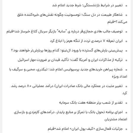
تغییر در شرایط بازنشستگی؛ شرط جدید اعلام شد
شاهکار طبیعت در دل سنگ؛ تومسونیت چگونه نقش‌های خیره‌کننده خلق
می‌کند؟+فیلم
توصیف جالب هادی حجازی‌فر درباره ی "سایه" بازیگر سریال کلاغ خبرساز شد+فیلم
ایران تعرفه ۷ درصدی تردد از تنگه هرمز را ابلاغ کرد
پیش‌بینی بارش‌های گسترده با ورود ال‌نینو؛ کدام روزها پربارش‌تر خواهند بود؟
ترکیه از مذاکرات ایران و آمریکا گفت؛ تأکید فیدان بر ضرورت مهار اسرائیل
شماره پیراهن خریدهای جدید پرسپولیس اعلام شد؛ تیکدری، محبی و سرگیف با
اعداد ویژه
تغییر مثبت در عملکرد مالی بانک صادرات ایران/ درآمد عملیاتی ۸۰ درصد رشد
کرد
تقدیر از شعب برتر منطقه هفت بانک سرمایه
اجرای برنامه تحول بانک با تمرکز بر منابع پایدار، درآمدهای کارمزدی و بازسازی
اعتماد مشتریان
جزئیات فعال‌سازی «کیف پول ایران» اعلام شد+فیلم