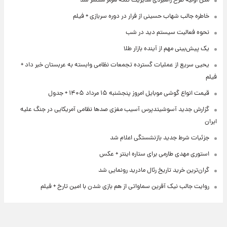
متن اولیۀ طرح راهبردی مدیریت تنگه هرمز منتشر شد
خاطره جالب شهاب حسینی از فرار در دوره سربازی + فیلم
نحوه فعالیت سیستم دید در شب
یک پیش‌بینی مهم از آینده بازار طلا
یحیی سریع از عملیات گسترده تجمعات نظامی وابسته به عربستان خبر داد +
فیلم
قیمت انواع گوشی موبایل امروز پنجشنبه ۱۵ مرداد ۱۴۰۵ + جدول
گزارش جدید آسوشیتدپرس آسیب مغزی صدها نظامی آمریکایی در جنگ علیه
ایران
جزئیات شرط جدید بازنشستگی اعلام شد
استوری مهدی طارمی برای ستاره اینتر + عکس
گران‌ترین خرید تاریخ رئال مادرید رونمایی شد
روایت جالب نیک آفرین سماواتی از هم بازی شدن با امین تارخ + فیلم