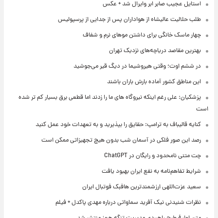
استایل عجیب صابر ابر وایرال شد + عکس
طلب حلالیت عالیشاه از هواداران پس از جدایی از پرسپولیس
چهار ماسک خانگی برای داشتن موهای نرم و شفاف
بهترین مقاصد دریاچه‌های نزدیک تهران
در ششم اوت؛ وقتی هیروشیما در دیگ قیر می‌جوشید
این مناطق کشور آماده بارش باران باشند
پزشکیان: علی رغم اینکه نیروگاه های ما را زدند اما قطعی برق بسیار کم تر شده
است
کنایه قالیباف به ترامپ: حقایق را بپذیرید و به تعهدات خود عمل کنید
رصد این صور فلکی در آسمان شب بدون هیچ تجهیزاتی ممکن است
چت متنی نامحدود و رایگان در ChatGPT
شرایط تفاهم‌نامه به نفع ایران بهبود یافت
سعید عزت‌اللهی ارزشمندترین هافبک فوتبال ایران
نظرات شنیدنی نیک آفرید سماواتی درباره مهدی پاکدل + فیلم