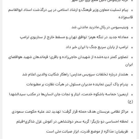
گربه بازیگوش دلیل قطع برق این شهر
پیام تسلیت معاون وزیر فرهنگ و ارشاد اسلامی در پی درگذشت استاد ابوالقاسم
قاسم‌زاده
وینیسیوس در رئال مادرید ماندنی شد
معادله جدید در تنگه هرمز؛ توافق تهران و مسقط خارج از سناریوی ترامپ
ترامپ از پایان سریع جنگ با ایران خبر داد
تصاویر کمتر دیده‌شده از شهیدان حاجی‌زاده و باقری؛ فرماندهان شهید هوافضای
ایران
هشدار درباره تخلفات سرویس مدارس؛ راهکار شکایت والدین اعلام شد
پدرام پاک آیین نماینده مدیران مسئول در هیأت نظارت بر مطبوعات
اربعین؛ حماسه باشکوه خدمت، ایثار و نجات جان انسان‌ها در مکتب سیدالشهدا
(ع)
مراکز نظامی عربستان هدف حمله قرار گرفت؛ تهدید تند علیه حکومت سعودی
لحظه احساسی دو بازیگر؛ گریه سحر دولتشاهی در آغوش غزل شاکری+فیلم
ظریفیان: مذاکره از موضع قدرت، ابزار صیانت ملی است