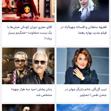
فقیهه سلطانی و افسانه چهره‌آزاد در
آقای مجریِ دوران کودکی خیلی‌ها با
فیلم جدید بهاره رهنما
یک پست متفاوت؛ «غمگینم بسیار
زیاد»!
تیپ گل‌گلی خانم بازیگر جوان در
زمان پخش «مرد سه هزار چهره»
جشن نفس | تصاویر
مشخص شد