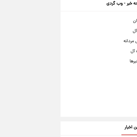
 خبر - وب گردی
ان
آل
مردانه
 آل
برها
ن اخبار