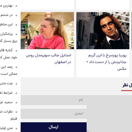
بهترین م
در ششم ا
این مناطق
پزشکیان: 
برق بسیار ک
کنایه قال
پوریا پورسرخ با این گریم
استایل جالب سوپرمدل روس
خود عمل کن
جذابیتش را از دست داد +
در اصفهان
رصد این 
عکس
ممکن است
چت متنی نا
ل نظر
شرایط تفا
سعید عزت
نظرات شن
فیلم
ارسال
متن اولی