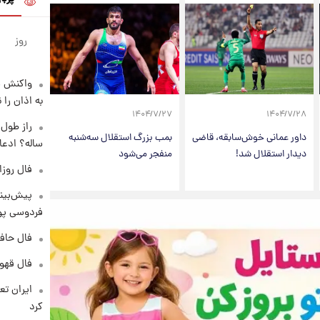
روز
واکنش س
به اذان را 
۱۴۰۴/۷/۲۷
۱۴۰۴/۷/۲۸
داور عمانی خوش‌سابقه، قاضی
بمب بزرگ استقلال سه‌شنبه
ساله؟ ادعا
دیدار استقلال شد!
منفجر می‌شود
فال روزانه و
پیش‌بینی
فردوسی پور
فال حافظ پنجشنب
فال قهوه روزان
کرد