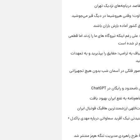
قاصد دریاچه‌های نزدیک تهران
وت؛ وقتی هیروشیما در دیگ قیر می‌جوشید
 کشور آماده بارش باران باشند
علی رغم اینکه نیروگاه های ما را زدند اما قطعی
م تر شده است
یباف به ترامپ: حقایق را بپذیرید و به تعهدات
ید
صور فلکی در آسمان شب بدون هیچ تجهیزاتی
محدود و رایگان در ChatGPT
هم‌نامه به نفع ایران بهبود یافت
‌اللهی ارزشمندترین هافبک فوتبال ایران
یدنی نیک آفرید سماواتی درباره مهدی پاکدل +
ۀ طرح راهبردی مدیریت تنگه هرمز منتشر شد