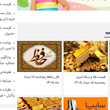
قیمت طلا و 
بازار مس
خریداران و
جره
+جدول
روایت ج
با امین تار
عملکرد جنگ
هنرنمایی
قیمت طلا و سکه امروز
فال حافظ پنجشنبه ۱۵ مرداد
شرایط تف
پنجشنبه ۱۵ مرداد ۱۴۰۵
ماه ۱۴۰۵
نظرات شن
پاکدل + فی