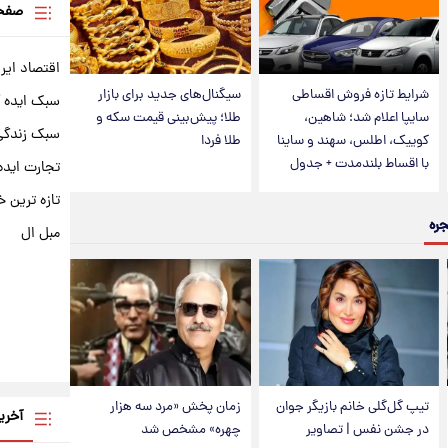
صفحه
اقتصاد ایر
شرایط تازه فروش اقساطی
سیگنال‌های جدید برای بازار
سبک ایده 
سایپا اعلام شد؛ شاهین،
طلا؛ پیش‌بینی قیمت سکه و
سبک زندگی 
کوییک، اطلس، سهند و ساینا
طلا فردا
با اقساط بلندمدت + جدول
تجارت ایده
تازه ترین خ
جره
مبل ال
تیپ گل‌گلی خانم بازیگر جوان
زمان پخش «مرد سه هزار
آخری
در جشن نفس | تصاویر
چهره» مشخص شد