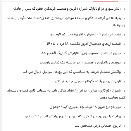
آتش‌سوزی در لوناپارک شیراز؛ آخرین وضعیت خزندگان خطرناک پس از حادثه
رتبه ها می آیند، ماندگاری ساخته میشود؛پیشتازی «به پرداخت ملت فراتر از اعداد
و رتبه ها
نفیسه روشن از «دخترش» انار رونمایی کرد!/ویدیو
قیمت ارزهای دیجیتال امروز یکشنبه ۱۸ مرداد ۱۴۰۵
بنزین در انتظار تصمیم نهایی؛ افزایش کالابرگ قطعی شد
دورهمی بازیگران و هنرمندان در حاشیه یک نمایش/ویدیو
واکنش معنادار ظریف به سیاستی که این روزها اسرائیل دنبال می کند
فوری: ربیعی رفت، نکونام سرمربی جدید تراکتور
شیوع «کم‌کاری اجباری» در ایران/ افراد شاغل باید به ساعات کاری کمتر و دستمزد
کمتر رضایت دهند
بازار خودرو امروز ۱۸ مرداد چه تغییری کرد؟ +جدول
روایت رامین پرچمی از کاری که مهران مدیری برایش انجام داد/ویدیو
تاریخ احتمالی دربی مشخص شد