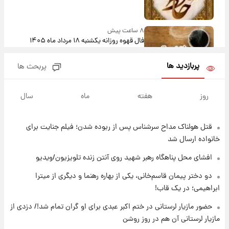
۸ ساعت پیش
فال قهوه روزانه یکشنبه ۱۸ مرداد ماه ۱۴۰۵
پربازدید ها
پربحث ها
۹ ساعت پیش
فال روزانه واقعی یکشنبه ۱۸ مرداد ۱۴۰۵
روز
هفته
ماه
سال
قتل هولناک مداح سرشناس پس از ربوده شدن؛ فیلم جنایت برای
۱۶ ساعت پیش
ارزش سهام عدالت برای امروز ۱۷ مرداد ۱۴۰۵ +
خانواده ارسال شد
جدول
افشای محل پناهگاه‌ رهبر شهید روی آنتن زنده تلویزیون/ویدیو
۱۷ ساعت پیش
دو دختر پیمان قاسم‌خانی، یکی از بهاره رهنما و دیگری از میترا
لیونل مسی عزادار شد! + جزئیات
ابراهیمی؛ در یک قاب!
حضور مازیار لرستانی در ختم اکبر عبدی برای او گران تمام شد!/ دزدی از
مازیار لرستانی آن هم در روز روشن
۲۰ ساعت پیش