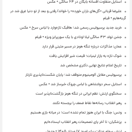
استایل متفاوت افسانه بایگان در ۶۴ سالگی + عکس
علیرضا قربانی «گل‌های باران خورده» را خواند/ رفتی و بعد از تو دنیا غرق شد در
گریه‌هایم + فیلم
خرید جدید پرسپولیس رسمی شد؛ هافبک تازه‌وارد با لباس سرخ + عکس
جشن تولد ۴۳ سالگی لیلا اوتادی با یک سورپرایز ویژه + فیلم
عمان: مذاکرات درباره تنگه هرمز در مسیر مثبتی قرار دارد
شوک تازه به بازار لبنیات؛ قیمت شیر افزایش یافت
تاریخ اعلام نتایج نهایی دکتری مشخص شد
پرسپولیس مقابل آلومینیوم متوقف شد؛ پایان شکست‌ناپذیری تارتار
استایل سحر دولتشاهی با لباس چروک خبرساز شد + عکس
سخنگوی ارتش: نظم ایرانی در تنگه هرمز بازگشت‌ناپذیر است
رهبر انقلاب: رسانه‌ها نقاط ضعف را برجسته نکنند
ونس: جنگ با ایران هنوز تمام نشده است؛ در میانه بازی هستیم
پزشکیان: تا آخر پای تصمیمات رهبر انقلاب ایستاده‌ایم
ارزش سهام عدالت برای امروز ۱۷ مرداد ۱۴۰۵ + جدول