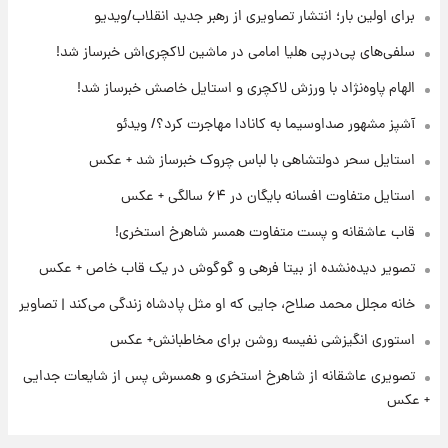
لحظه برخورد رعد و برق به ساختمان مرکز تجارت
برای اولین بار؛ انتشار تصاویری از رهبر جدید انقلاب/ویدیو
جهانی در آمریکا + فیلم
سلفی‌های پی‌درپی هلیا امامی در ماشین لاکچری‌اش خبرساز شد!
۲۱ ساعت پیش
الهام پاوه‌نژاد با ورزش لاکچری و استایل خاصش خبرساز شد!
برای اولین بار؛ انتشار تصاویری از رهبر جدید
انقلاب/ویدیو
آشپز مشهور صداوسیما به کانادا مهاجرت کرد؟/ ویدئو
استایل سحر دولتشاهی با لباس چروک خبرساز شد + عکس
۲۱ ساعت پیش
تصاویر عمامه بستن به شیوه خاتمی/ویدیو
استایل متفاوت افسانه بایگان در ۶۴ سالگی + عکس
قاب عاشقانه و پست متفاوت همسر شاهرخ استخری!
تصویر دیده‌نشده از بیتا فرهی و گوگوش در یک قاب خاص + عکس
خانه مجلل محمد صلاح، جایی که او مثل پادشاه زندگی می‌کند | تصاویر
استوری انگیزشی نفیسه روشن برای مخاطبانش+ عکس
تصویری عاشقانه از شاهرخ استخری و همسرش پس از شایعات جدایی
+ عکس