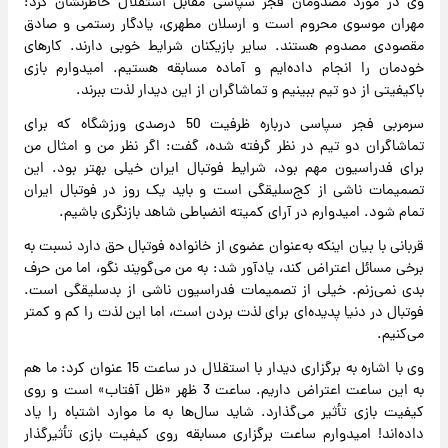
وی در مورد مصدومان فجر سپاسی مقابل استقلال خاطرنشان کرد:
مهران موسوی محروم است و ارسلان مطهری، یادگار رستمی و صادق
مقصودی مصدوم هستند. سایر بازیکنان شرایط خوبی دارند. کارهای
خودمان را انجام داده‌ایم و آماده مسابقه هستیم. امیدوارم بازی
باکیفیتی از دو تیم ببینیم و تماشاگران از این دیدار لذت ببرند.
سرمربی فجر سپاسی درباره ظرفیت 50 درصدی ورزشگاه که برای
تماشاگران دو تیم در نظر گرفته شده، گفت: اگر نظر من و امثال من
برای فدراسیون مهم بود، شرایط فوتبال ایران خیلی بهتر بود. این
تصمیمات ناشی از کج‌سلیقگی است و باید یک روز در فوتبال ایران
تمام شود. امیدوارم در آرای کمیته انضباطی شاهد بازنگری باشیم.
قربانی با بیان اینکه به‌عنوان عضوی از خانواده فوتبال حق دارد نسبت به
برخی مسائل اعتراض کند، یادآور شد: به من می‌گویند نگو، اما من حرف
بدی نمی‌زنم. خیلی از تصمیمات فدراسیون ناشی از بدسلیقگی است.
فوتبال در دنیا پدیده‌ای برای لذت بردن است، اما این لذت را کم و کمتر
می‌کنیم.
وی با اشاره به برگزاری دیدار با استقلال در ساعت 15 عنوان کرد: ما هم
به این ساعت اعتراض داریم. ساعت 3 ظهر «ظل آفتاب» است و روی
کیفیت بازی تأثیر می‌گذارد. شاید سال‌ها به ما موارد اشتباه را یاد
داده‌اند! امیدوارم ساعت برگزاری مسابقه روی کیفیت بازی تأثیرگذار