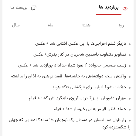
بلندمدت + جدول
پربازدید ها
پربحث ها
۱ روز پیش
سیگنال‌های جدید برای بازار طلا؛ پیش‌بینی
روز
هفته
ماه
سال
قیمت سکه و طلا فردا
بازیگر فیلم اخراجی‌ها با این عکس آفتابی شد + عکس
۱۷ ساعت پیش
فال حافظ پنجشنبه ۱۵ مرداد ماه ۱۴۰۵
تصاویر متفاوت یاسمین شجریان در کنار پدرش+ عکس
ژست صمیمی خانواده ۴ نفره شیلا خداداد پربازدید شد + عکس
۱۸ ساعت پیش
واکنش سحر دولتشاهی به حاشیه‌ها: قصد توهین به اذان را نداشتم
فال قهوه روزانه پنجشنبه ۱۵ مرداد ماه ۱۴۰۵
جزئیات شرط ایران برای بازگشایی تنگه هرمز
مهران غفوریان از بزرگ‌ترین آرزوی بازیگری‌اش گفت+ فیلم
۱۹ ساعت پیش
فال روزانه واقعی پنجشنبه ۱۵ مرداد ۱۴۰۵
حمله لفظی قیصر به ابی خبرساز شد! + فیلم
راز طول عمر انسان در دستان یک نوجوان ۱۵ ساله؟ ادعایی که جهان
را شگفت‌زده کرد
۱ روز پیش
ارزش سهام عدالت برای امروز چهارشنبه ۱۴ مرداد