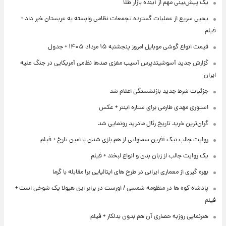
یک پیش‌بینی مهم از آینده بازار طلا
یحیی سریع از عملیات گسترده تجمعات نظامی وابسته به عربستان خبر داد +
فیلم
قیمت انواع گوشی موبایل امروز پنجشنبه ۱۵ مرداد ۱۴۰۵ + جدول
گزارش جدید آسوشیتدپرس آسیب مغزی صدها نظامی آمریکایی در جنگ علیه
ایران
جزئیات شرط جدید بازنشستگی اعلام شد
استوری مهدی طارمی برای ستاره اینتر + عکس
گران‌ترین خرید تاریخ رئال مادرید رونمایی شد
روایت جالب نیک آفرین سماواتی از هم بازی شدن با امین تارخ + فیلم
یک روایت جالب از زبان بدن و انواع لبخند + فیلم
بهره گیری از معماری ایرانی در طرح های ایتالیایی برا مقابله با گرما
پادشاه کوه ها در منظومه شمسی / اورست در برابر این هیولا یک شوخی است +
فیلم
هنرنمایی روزبه حصاری آن هم بدون بدلکار + فیلم