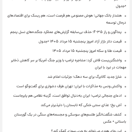
+جدول
هشدار بانک جهانی؛ هوش مصنوعی هم فرصت است، هم ریسک برای اقتصادهای
درحال توسعه
پنتاگون و راز F-۳۵؛ حذف بی‌سابقه گزارش‌های عملکرد جنگنده‌های نسل پنجم
قیمت دلار بازار آزاد امروز پنجشنبه ۱۵ مرداد ۱۴۰۵ +جدول
قیمت طلا و سکه امروز پنجشنبه ۱۵ مرداد ۱۴۰۵
واشنگتن‌پست فاش کرد: مشاجره ترامپ با وزیر جنگ آمریکا بر سر کاهش ذخایر
مهمات در نبرد با ایران
شارژ جدید کالابرگ برای سه دهک؛ جزئیات اعلام شد
واکنش ونس به مذاکرات با ایران؛ تهران طرف دشواری برای گفت‌وگو است
ادعای جنجالی ترامپ؛ ایران به‌دنبال توافق است، گزینه نظامی هم پابرجاست
آش یخ؛ غذای سنتی خنکی که تابستان را دلپذیرتر می‌کند
کشف شگفت‌انگیز طلسم‌های سوسکی و مجسمه‌های سنگی در یک گورستان
باستانی + عکس
این چای هندی می‌تواند به چربی‌سوزی کمک کند؟