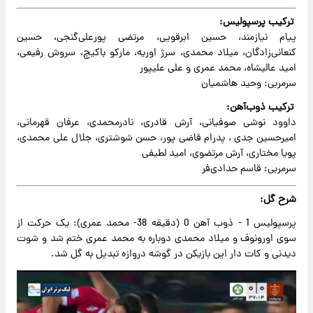
ترکیب پرسپولیس:
پیام نیازمند، حسین ابرقویی، مرتضی پورعلی‌گنجی، حسین
کنعانی‌زادگان، میلاد محمدی، سرژ اوریه، مارکو باکیچ، سروش رفیعی،
امید عالیشاه، محمد عمری و علی علیپور
سرمربی: وحید هاشمیان
ترکیب ذوب‌آهن:
داوود نوشی صوفیانی، آرش قادری، نادرمحمدی، عرفان قهرمانی،
امیرحسین جدی ، پدرام قاضی پور، حسن شوشتری، جلال علی محمدی،
پویا مختاری، آرش مرتضوی، امید لطیفی
سرمربی: قاسم حدادی‌فر
شرح گل:
پرسپولیس 1 - ذوب آهن 0 (دقیقه 38- محمد عمری): یک حرکت از
سوی اورونوف و میلاد محمدی دوباره به محمد عمری ختم شد و شوت
دیدنی و کات دار این بازیکن در گوشه دروازه تبدیل به گل شد.