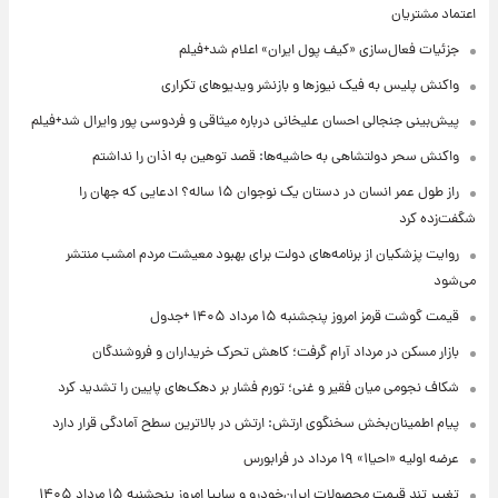
اعتماد مشتریان
جزئیات فعال‌سازی «کیف پول ایران» اعلام شد+فیلم
واکنش پلیس به فیک نیوزها و بازنشر ویدیوهای تکراری
پیش‌بینی جنجالی احسان علیخانی درباره میثاقی و فردوسی پور وایرال شد+فیلم
واکنش سحر دولتشاهی به حاشیه‌ها: قصد توهین به اذان را نداشتم
راز طول عمر انسان در دستان یک نوجوان ۱۵ ساله؟ ادعایی که جهان را
شگفت‌زده کرد
روایت پزشکیان از برنامه‌های دولت برای بهبود معیشت مردم امشب منتشر
می‌شود
قیمت گوشت قرمز امروز پنجشنبه ۱۵ مرداد ۱۴۰۵ +جدول
بازار مسکن در مرداد آرام گرفت؛ کاهش تحرک خریداران و فروشندگان
شکاف نجومی میان فقیر و غنی؛ تورم فشار بر دهک‌های پایین را تشدید کرد
پیام اطمینان‌بخش سخنگوی ارتش: ارتش در بالاترین سطح آمادگی قرار دارد
عرضه اولیه «احیا۱» ۱۹ مرداد در فرابورس
تغییر تند قیمت محصولات ایران‌خودرو و سایپا امروز پنجشنبه ۱۵ مرداد ۱۴۰۵