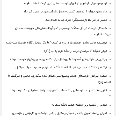
آوای موسیقی اوشین در تهران توسط سفیر ژاپن نواخته شد + فیلم
دادستان تهران از توقیف گسترده اموال شرکت‌های تراستی خبر داد
تغییر در شرایط بازنشستگی؛ شرط جدید اعلام شد
شاهکار طبیعت در دل سنگ؛ تومسونیت چگونه نقش‌های خیره‌کننده خلق
می‌کند؟+فیلم
توصیف جالب هادی حجازی‌فر درباره ی "سایه" بازیگر سریال کلاغ خبرساز شد+فیلم
ایران تعرفه ۷ درصدی تردد از تنگه هرمز را ابلاغ کرد
پیش‌بینی بارش‌های گسترده با ورود ال‌نینو؛ کدام روزها پربارش‌تر خواهند بود؟
ترکیه از مذاکرات ایران و آمریکا گفت؛ تأکید فیدان بر ضرورت مهار اسرائیل
شماره پیراهن خریدهای جدید پرسپولیس اعلام شد؛ تیکدری، محبی و سرگیف با
اعداد ویژه
تغییر مثبت در عملکرد مالی بانک صادرات ایران/ درآمد عملیاتی ۸۰ درصد رشد
کرد
تقدیر از شعب برتر منطقه هفت بانک سرمایه
اجرای برنامه تحول بانک با تمرکز بر منابع پایدار، درآمدهای کارمزدی و بازسازی