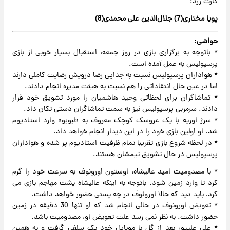
کارت زرد:
پویا مختاری(7) جلال‌الدین علی محمدی(8)
حواشی:
* باتوجه به برگزاری بازی در روز جمعه، استقبال بسیار خوبی از بازی
پرسپولیس به عمل آمده است.
* هواداران پرسپولیس نسبت به جدایی رضا درویش رضایت کاملی دارند
اما در عین حال انتقاداتی را هم نسبت به هیئت مدیره انجام دادند.
* تماشاگران برای لحظاتی وحید هاشمیان را مورد تشویق خود قرار
دادند. سرمربی پرسپولیس نیز به سمت تماشاگران دستی تکان داد.
* سرژ اوریه با یک عروسک کوچک معروف به «لبوبو» وارد استادیوم
شد. او اولین بازی خود را در این دیدار انجام خواهد داد.
* در لحظه شروع بازی تقریبا تمام ظرفیت استادیوم پر شده و هواداران
پرسپولیس در حال تشویق تیمشان هستند.
* با مصدومیت امید عالیشاه، اوستون اورونوف به سرعت خود را گرم
کرد تا وارد زمین شود. باتوجه به اینکه عالیشاه پشت مهاجم بازی می
کرد، باید دید که حالا اورونوف در چه پستی حضور خواهد داشت.
* تعویض اورونوف در حالی انجام شد که او تنها 30 دقیقه در زمین
حضور داشت. به نظر نمی رسد علت تعویض او، مصدومیت باشد.
* علی علیپور بعد از گل با موبایل خود یک سلفی گرفت و به همین