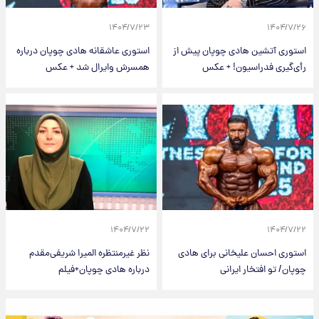
۱۴۰۴/۷/۲۳
۱۴۰۴/۷/۲۶
استوری آتشین هادی چوپان پیش از
استوری عاشقانه هادی چوپان درباره
رأی‌گیری فدراسیون! + عکس
همسرش وایرال شد + عکس
۱۴۰۴/۷/۲۲
۱۴۰۴/۷/۲۲
استوری احسان علیخانی برای هادی
نظر غیرمنتظره المیرا شریفی‌مقدم
چوپان/ تو افتخار ایرانی
درباره هادی چوپان+فیلم