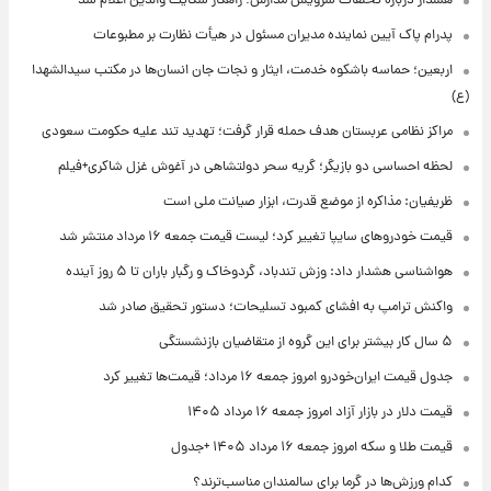
هشدار درباره تخلفات سرویس مدارس؛ راهکار شکایت والدین اعلام شد
پدرام پاک آیین نماینده مدیران مسئول در هیأت نظارت بر مطبوعات
اربعین؛ حماسه باشکوه خدمت، ایثار و نجات جان انسان‌ها در مکتب سیدالشهدا
(ع)
مراکز نظامی عربستان هدف حمله قرار گرفت؛ تهدید تند علیه حکومت سعودی
لحظه احساسی دو بازیگر؛ گریه سحر دولتشاهی در آغوش غزل شاکری+فیلم
ظریفیان: مذاکره از موضع قدرت، ابزار صیانت ملی است
قیمت خودروهای سایپا تغییر کرد؛ لیست قیمت جمعه ۱۶ مرداد منتشر شد
هواشناسی هشدار داد: وزش تندباد، گردوخاک و رگبار باران تا ۵ روز آینده
واکنش ترامپ به افشای کمبود تسلیحات؛ دستور تحقیق صادر شد
۵ سال کار بیشتر برای این گروه از متقاضیان بازنشستگی
جدول قیمت ایران‌خودرو امروز جمعه ۱۶ مرداد؛ قیمت‌ها تغییر کرد
قیمت دلار در بازار آزاد امروز جمعه ۱۶ مرداد ۱۴۰۵
قیمت طلا و سکه امروز جمعه ۱۶ مرداد ۱۴۰۵ +جدول
کدام ورزش‌ها در گرما برای سالمندان مناسب‌ترند؟