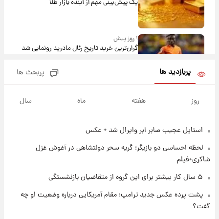
یک پیش‌بینی مهم از آینده بازار طلا
۱ روز پیش
گران‌ترین خرید تاریخ رئال مادرید رونمایی شد
پربازدید ها
پربحث ها
۱ روز پیش
پیش‌بینی بارش‌های گسترده با ورود ال‌نینو؛ کدام
روز
هفته
ماه
سال
روزها پربارش‌تر خواهند بود؟
استایل عجیب صابر ابر وایرال شد + عکس
۱ روز پیش
شماره پیراهن خریدهای جدید پرسپولیس اعلام
لحظه احساسی دو بازیگر؛ گریه سحر دولتشاهی در آغوش غزل
شد؛ تیکدری، محبی و سرگیف با اعداد ویژه
شاکری+فیلم
۱ روز پیش
۵ سال کار بیشتر برای این گروه از متقاضیان بازنشستگی
جزئیات فعال‌سازی «کیف پول ایران» اعلام
پشت پرده عکس جدید ترامپ؛ مقام آمریکایی درباره وضعیت او چه
شد+فیلم
گفت؟