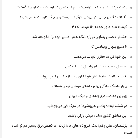
پشت پرده عکس جدید ترامپ؛ مقام آمریکایی درباره وضعیت او چه گفت؟
ائتلاف دفاعی جدید در ریاض؛ ترکیه، عربستان و پاکستان متحد می‌شوند
قیمت طلا امروز جمعه ۱۶ مرداد ۱۴۰۵
هشدار محسن رضایی درباره تنگه هرمز؛ مسیر دوم باز نخواهد شد
۶ منبع پنهان ویتامین C
این خوراکی ها مغز را نجات می‌دهند
استایل عجیب صابر ابر وایرال شد + عکس
طلب حلالیت عالیشاه از هواداران پس از جدایی از پرسپولیس
چهار ماسک خانگی برای داشتن موهای نرم و شفاف
بهترین مقاصد دریاچه‌های نزدیک تهران
در ششم اوت؛ وقتی هیروشیما در دیگ قیر می‌جوشید
این مناطق کشور آماده بارش باران باشند
پزشکیان: علی رغم اینکه نیروگاه های ما را زدند اما قطعی برق بسیار کم تر شده
است