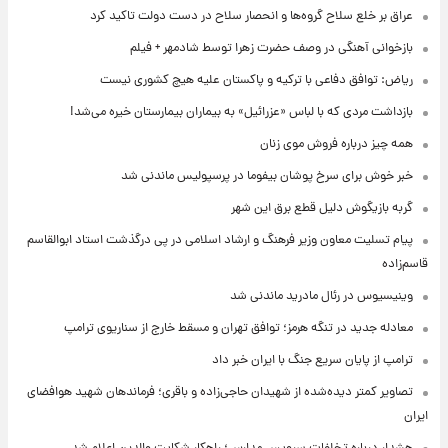
عراق بر خلع سلاح گروه‌ها و انحصار سلاح در دست دولت تاکید کرد
بازخوانی آهنگی در وصف حضرت زهرا توسط شادمهر + فیلم
ریاض: توافق دفاعی با ترکیه و پاکستان علیه هیچ کشوری نیست
بازداشت مردی که با لباس «عزرائیل» به بیماران بیمارستان خیره می‌شد!
همه چیز درباره فروش موی زنان
خبر خوش برای سرخ پوشان بیفوما در پرسپولیس ماندنی شد
گربه بازیگوش دلیل قطع برق این شهر
پیام تسلیت معاون وزیر فرهنگ و ارشاد اسلامی در پی درگذشت استاد ابوالقاسم
قاسم‌زاده
وینیسیوس در رئال مادرید ماندنی شد
معادله جدید در تنگه هرمز؛ توافق تهران و مسقط خارج از سناریوی ترامپ
ترامپ از پایان سریع جنگ با ایران خبر داد
تصاویر کمتر دیده‌شده از شهیدان حاجی‌زاده و باقری؛ فرماندهان شهید هوافضای
ایران