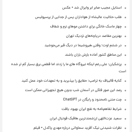
استایل عجیب صابر ابر وایرال شد + عکس
طلب حلالیت عالیشاه از هواداران پس از جدایی از پرسپولیس
چهار ماسک خانگی برای داشتن موهای نرم و شفاف
بهترین مقاصد دریاچه‌های نزدیک تهران
در ششم اوت؛ وقتی هیروشیما در دیگ قیر می‌جوشید
این مناطق کشور آماده بارش باران باشند
پزشکیان: علی رغم اینکه نیروگاه های ما را زدند اما قطعی برق بسیار کم تر شده
است
کنایه قالیباف به ترامپ: حقایق را بپذیرید و به تعهدات خود عمل کنید
رصد این صور فلکی در آسمان شب بدون هیچ تجهیزاتی ممکن است
چت متنی نامحدود و رایگان در ChatGPT
شرایط تفاهم‌نامه به نفع ایران بهبود یافت
سعید عزت‌اللهی ارزشمندترین هافبک فوتبال ایران
نظرات شنیدنی نیک آفرید سماواتی درباره مهدی پاکدل + فیلم