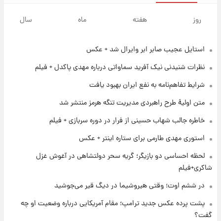
۱ روز پیش
جزئیات فعال‌سازی «کیف پول ایران» اعلام
روز
هفته
ماه
سال
شد+فیلم
استایل عجیب صابر ابر وایرال شد + عکس
۱ روز پیش
تغییر تند قیمت محصولات ایران‌خودرو و سایپا
نظرات شنیدنی نیک آفرید سماواتی درباره مهدی پاکدل + فیلم
امروز پنجشنبه ۱۵ مرداد ۱۴۰۵ +جدول
شرایط تفاهم‌نامه به نفع ایران بهبود یافت
۱ روز پیش
متن اولیۀ طرح راهبردی مدیریت تنگه هرمز منتشر شد
قیمت طلا و سکه امروز پنجشنبه ۱۵ مرداد ۱۴۰۵
خاطره جالب شهاب حسینی از فرار در دوره سربازی + فیلم
استوری مهدی طارمی برای ستاره اینتر + عکس
۱ روز پیش
شارژ جدید کالابرگ برای سه دهک؛ جزئیات اعلام
لحظه احساسی دو بازیگر؛ گریه سحر دولتشاهی در آغوش غزل
شد
شاکری+فیلم
در ششم اوت؛ وقتی هیروشیما در دیگ قیر می‌جوشید
۱ روز پیش
شرایط تازه فروش اقساطی سایپا اعلام شد؛
پشت پرده عکس جدید ترامپ؛ مقام آمریکایی درباره وضعیت او چه
شاهین، کوییک، اطلس، سهند و ساینا با اقساط
گفت؟
بلندمدت + جدول