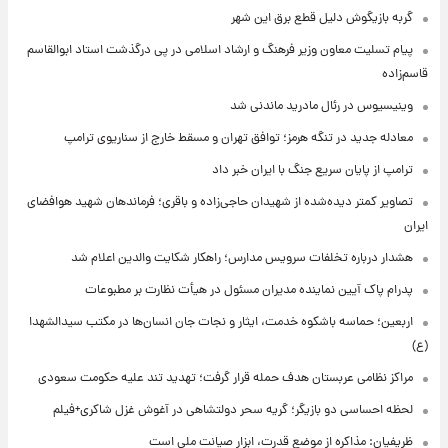
گربه بازیگوش دلیل قطع برق این شهر
پیام تسلیت معاون وزیر فرهنگ و ارشاد اسلامی در پی درگذشت استاد ابوالقاسم
قاسم‌زاده
وینیسیوس در رئال مادرید ماندنی شد
معادله جدید در تنگه هرمز؛ توافق تهران و مسقط خارج از سناریوی ترامپ
ترامپ از پایان سریع جنگ با ایران خبر داد
تصاویر کمتر دیده‌شده از شهیدان حاجی‌زاده و باقری؛ فرماندهان شهید هوافضای
ایران
هشدار درباره تخلفات سرویس مدارس؛ راهکار شکایت والدین اعلام شد
پدرام پاک آیین نماینده مدیران مسئول در هیأت نظارت بر مطبوعات
اربعین؛ حماسه باشکوه خدمت، ایثار و نجات جان انسان‌ها در مکتب سیدالشهدا
(ع)
مراکز نظامی عربستان هدف حمله قرار گرفت؛ تهدید تند علیه حکومت سعودی
لحظه احساسی دو بازیگر؛ گریه سحر دولتشاهی در آغوش غزل شاکری+فیلم
ظریفیان: مذاکره از موضع قدرت، ابزار صیانت ملی است