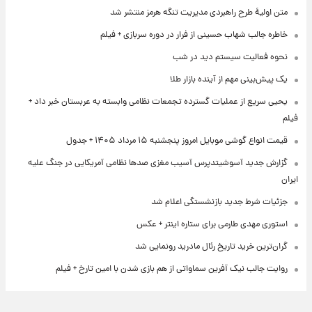
متن اولیۀ طرح راهبردی مدیریت تنگه هرمز منتشر شد
خاطره جالب شهاب حسینی از فرار در دوره سربازی + فیلم
نحوه فعالیت سیستم دید در شب
یک پیش‌بینی مهم از آینده بازار طلا
یحیی سریع از عملیات گسترده تجمعات نظامی وابسته به عربستان خبر داد +
فیلم
قیمت انواع گوشی موبایل امروز پنجشنبه ۱۵ مرداد ۱۴۰۵ + جدول
گزارش جدید آسوشیتدپرس آسیب مغزی صدها نظامی آمریکایی در جنگ علیه
ایران
جزئیات شرط جدید بازنشستگی اعلام شد
استوری مهدی طارمی برای ستاره اینتر + عکس
گران‌ترین خرید تاریخ رئال مادرید رونمایی شد
روایت جالب نیک آفرین سماواتی از هم بازی شدن با امین تارخ + فیلم