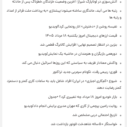
آتش‌سوزی در لوناپارک شیراز؛ آخرین وضعیت خزندگان خطرناک پس از حادثه
رتبه ها می آیند، ماندگاری ساخته میشود؛پیشتازی «به پرداخت ملت فراتر از اعداد
و رتبه ها
نفیسه روشن از «دخترش» انار رونمایی کرد!/ویدیو
قیمت ارزهای دیجیتال امروز یکشنبه ۱۸ مرداد ۱۴۰۵
بنزین در انتظار تصمیم نهایی؛ افزایش کالابرگ قطعی شد
دورهمی بازیگران و هنرمندان در حاشیه یک نمایش/ویدیو
واکنش معنادار ظریف به سیاستی که این روزها اسرائیل دنبال می کند
فوری: ربیعی رفت، نکونام سرمربی جدید تراکتور
شیوع «کم‌کاری اجباری» در ایران/ افراد شاغل باید به ساعات کاری کمتر و دستمزد
کمتر رضایت دهند
بازار خودرو امروز ۱۸ مرداد چه تغییری کرد؟ +جدول
روایت رامین پرچمی از کاری که مهران مدیری برایش انجام داد/ویدیو
تاریخ احتمالی دربی مشخص شد
خواستگار ۵۰ساله شاهدخت لئونور بازداشت شد