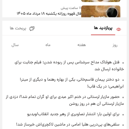
۱۱ ساعت پیش
فال قهوه روزانه یکشنبه ۱۸ مرداد ماه ۱۴۰۵
پربازدید ها
پربحث ها
۱۲ ساعت پیش
فال روزانه واقعی یکشنبه ۱۸ مرداد ۱۴۰۵
روز
هفته
ماه
سال
قتل هولناک مداح سرشناس پس از ربوده شدن؛ فیلم جنایت برای
۱۹ ساعت پیش
ارزش سهام عدالت برای امروز ۱۷ مرداد ۱۴۰۵ +
خانواده ارسال شد
جدول
دو دختر پیمان قاسم‌خانی، یکی از بهاره رهنما و دیگری از میترا
ابراهیمی؛ در یک قاب!
۲۰ ساعت پیش
لیونل مسی عزادار شد! + جزئیات
حضور مازیار لرستانی در ختم اکبر عبدی برای او گران تمام شد!/ دزدی از
مازیار لرستانی آن هم در روز روشن
برای اولین بار؛ انتشار تصاویری از رهبر جدید انقلاب/ویدیو
۲۳ ساعت پیش
لحظه برخورد رعد و برق به ساختمان مرکز تجارت
سلفی‌های پی‌درپی هلیا امامی در ماشین لاکچری‌اش خبرساز شد!
جهانی در آمریکا + فیلم