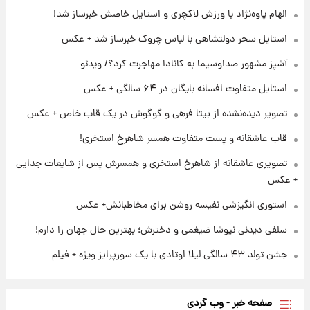
الهام پاوه‌نژاد با ورزش لاکچری و استایل خاصش خبرساز شد!
۲۳ ساعت پیش
استایل سحر دولتشاهی با لباس چروک خبرساز شد + عکس
برای اولین بار؛ انتشار تصاویری از رهبر جدید
انقلاب/ویدیو
آشپز مشهور صداوسیما به کانادا مهاجرت کرد؟/ ویدئو
استایل متفاوت افسانه بایگان در ۶۴ سالگی + عکس
۱ روز پیش
تصاویر عمامه بستن به شیوه خاتمی/ویدیو
تصویر دیده‌نشده از بیتا فرهی و گوگوش در یک قاب خاص + عکس
قاب عاشقانه و پست متفاوت همسر شاهرخ استخری!
تصویری عاشقانه از شاهرخ استخری و همسرش پس از شایعات جدایی
+ عکس
استوری انگیزشی نفیسه روشن برای مخاطبانش+ عکس
سلفی دیدنی نیوشا ضیغمی و دخترش؛ بهترین حال جهان را دارم!
جشن تولد ۴۳ سالگی لیلا اوتادی با یک سورپرایز ویژه + فیلم
صفحه خبر - وب گردی