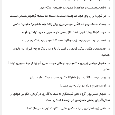
آخرین وضعیت از تفاهم با عمان در خصوص تنگه هرمز
عراقچی:ایران پای عهد مقاومت ایستاده‌است؛ جنایت‌ها فراموش‌شدنی نیست
پست احساسی و غم انگیز سوسن پرور برای زنده یاد ماهچهره خلیلی+ عکس
جواد نکونام وارد تبریز شد؛ آغاز رسمی کار سرمربی جدید تراکتور+فیلم
تصمیم دولت برای نوسازی ناوگان؛ ۴۰۰۰ اتوبوس نو به کشور می‌آید
جدیدترین عکس نیکی کریمی با استایل تازه در باشگاه؛ چه خبر از این بانوی
جذاب؟
جنجال جراحی زیبایی ۴۰ میلیارد تومانی خواننده زن | چهره او چه تغییری کرد؟ |
عکس
روایت رسانه انگلیسی از خطرناک ترین سناریو جنگ علیه ایران
ادای احترام ویژه دی‌پل به پدر مسی!
شهباز حسن‌پور: گروه مالی گردشگری با سرمایه‌گذاری در کرمان، الگویی موفق از
نقش‌آفرینی بخش خصوصی در توسعه استان است
هدی زین‌العابدین با یک عکس هنری متفاوت دوباره خبرساز شد!