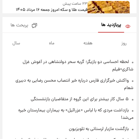
۲۳ ساعت پیش
قیمت طلا و سکه امروز جمعه ۱۶ مرداد ۱۴۰۵
+جدول
پربازدید ها
پربحث ها
۱ روز پیش
پشت پرده عکس جدید ترامپ؛ مقام آمریکایی
روز
هفته
ماه
سال
درباره وضعیت او چه گفت؟
لحظه احساسی دو بازیگر؛ گریه سحر دولتشاهی در آغوش غزل
۱ روز پیش
یک پیش‌بینی مهم از آینده بازار طلا
شاکری+فیلم
واکنش خبرگزاری فارس درباره خبر انتصاب محسن رضایی به دبیری
شعام
۱ روز پیش
گران‌ترین خرید تاریخ رئال مادرید رونمایی شد
۵ سال کار بیشتر برای این گروه از متقاضیان بازنشستگی
بازداشت مردی که با لباس «عزرائیل» به بیماران بیمارستان خیره
می‌شد!
۱ روز پیش
پیش‌بینی بارش‌های گسترده با ورود ال‌نینو؛ کدام
بازگشت مازیار لرستانی به تلویزیون
روزها پربارش‌تر خواهند بود؟