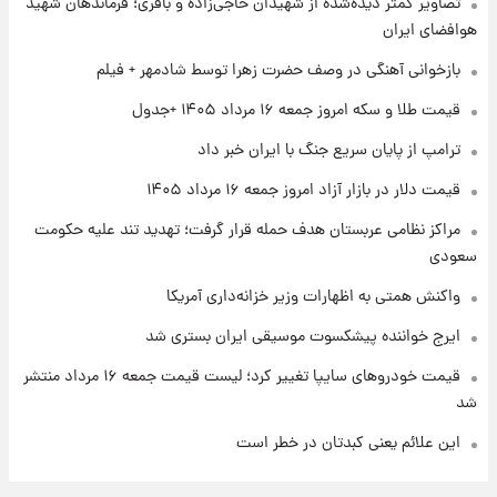
تصاویر کمتر دیده‌شده از شهیدان حاجی‌زاده و باقری؛ فرماندهان شهید
هوافضای ایران
۱ روز پیش
شماره پیراهن خریدهای جدید پرسپولیس اعلام
بازخوانی آهنگی در وصف حضرت زهرا توسط شادمهر + فیلم
شد؛ تیکدری، محبی و سرگیف با اعداد ویژه
قیمت طلا و سکه امروز جمعه ۱۶ مرداد ۱۴۰۵ +جدول
۱ روز پیش
ترامپ از پایان سریع جنگ با ایران خبر داد
جزئیات فعال‌سازی «کیف پول ایران» اعلام
شد+فیلم
قیمت دلار در بازار آزاد امروز جمعه ۱۶ مرداد ۱۴۰۵
مراکز نظامی عربستان هدف حمله قرار گرفت؛ تهدید تند علیه حکومت
سعودی
واکنش همتی به اظهارات وزیر خزانه‌داری آمریکا
ایرج خواننده پیشکسوت موسیقی ایران بستری شد
قیمت خودروهای سایپا تغییر کرد؛ لیست قیمت جمعه ۱۶ مرداد منتشر
شد
این علائم یعنی کبدتان در خطر است