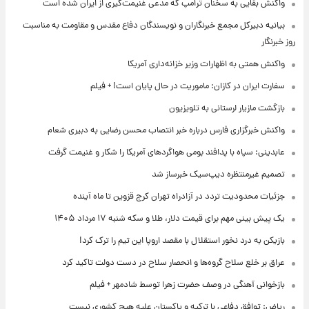
واکنش بقایی به سخنان ترامپ که مدعی غنیمت‌گیری از ایران شده است
بیانیه دبیرکل مجمع خبرنگاران و نویسندگان دفاع مقدس و مقاومت به مناسبت
روز خبرنگار
واکنش همتی به اظهارات وزیر خزانه‌داری آمریکا
سفارت ایران در کازان: ماموریت در حال پایان است! + فیلم
بازگشت مازیار لرستانی به تلویزیون
واکنش خبرگزاری فارس درباره خبر انتصاب محسن رضایی به دبیری شعام
عابدینی: سپاه با پدافند بومی هواگردهای آمریکا را شکار و غنیمت گرفت
تصمیم غیرمنتظره دیپ‌سیک خبرساز شد
جزئیات محدودیت تردد در آزادراه تهران کرج قزوین تا ماه آینده
یک پیش ‌بینی مهم برای قیمت دلار، طلا و سکه شنبه ۱۷ مرداد ۱۴۰۵
بازیکن به درد نخور استقلال با مقصد اروپا این تیم را ترک کرد!
عراق بر خلع سلاح گروه‌ها و انحصار سلاح در دست دولت تاکید کرد
بازخوانی آهنگی در وصف حضرت زهرا توسط شادمهر + فیلم
ریاض: توافق دفاعی با ترکیه و پاکستان علیه هیچ کشوری نیست