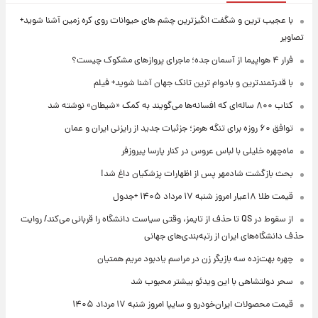
با عجیب ترین و شگفت انگیزترین چشم های حیوانات روی کره زمین آشنا شوید+
تصاویر
فرار ۴ هواپیما از آسمان جده؛ ماجرای پروازهای مشکوک چیست؟
با قدرتمندترین و بادوام ترین تانک جهان آشنا شوید+ فیلم
کتاب ۸۰۰ ساله‌ای که افسانه‌ها می‌گویند به کمک «شیطان» نوشته شد
توافق ۶۰ روزه برای تنگه هرمز؛ جزئیات جدید از رایزنی ایران و عمان
ماه‌چهره خلیلی با لباس عروس در کنار پارسا پیروزفر
بحث بازگشت شادمهر پس از اظهارات پزشکیان داغ شد!
قیمت طلا ۱۸عیار امروز شنبه ۱۷ مرداد ۱۴۰۵ +جدول
از سقوط در QS تا حذف از تایمز، وقتی سیاست دانشگاه را قربانی می‌کند/ روایت
حذف دانشگاه‌های ایران از رتبه‌بندی‌های جهانی
چهره بهت‌زده سه بازیگر زن در مراسم یادبود مریم همتیان
سحر دولتشاهی با این ویدئو بیشتر محبوب شد
قیمت محصولات ایران‌خودرو و سایپا امروز شنبه ۱۷ مرداد ۱۴۰۵