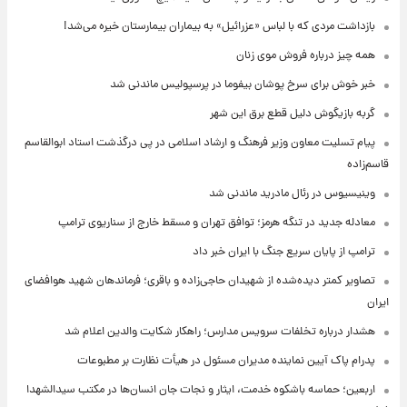
بازداشت مردی که با لباس «عزرائیل» به بیماران بیمارستان خیره می‌شد!
همه چیز درباره فروش موی زنان
خبر خوش برای سرخ پوشان بیفوما در پرسپولیس ماندنی شد
گربه بازیگوش دلیل قطع برق این شهر
پیام تسلیت معاون وزیر فرهنگ و ارشاد اسلامی در پی درگذشت استاد ابوالقاسم
قاسم‌زاده
وینیسیوس در رئال مادرید ماندنی شد
معادله جدید در تنگه هرمز؛ توافق تهران و مسقط خارج از سناریوی ترامپ
ترامپ از پایان سریع جنگ با ایران خبر داد
تصاویر کمتر دیده‌شده از شهیدان حاجی‌زاده و باقری؛ فرماندهان شهید هوافضای
ایران
هشدار درباره تخلفات سرویس مدارس؛ راهکار شکایت والدین اعلام شد
پدرام پاک آیین نماینده مدیران مسئول در هیأت نظارت بر مطبوعات
اربعین؛ حماسه باشکوه خدمت، ایثار و نجات جان انسان‌ها در مکتب سیدالشهدا