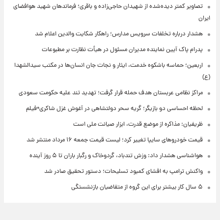
تصاویر کمتر دیده‌شده از شهیدان حاجی‌زاده و باقری؛ فرماندهان شهید هوافضای
ایران
هشدار درباره تخلفات سرویس مدارس؛ راهکار شکایت والدین اعلام شد
پدرام پاک آیین نماینده مدیران مسئول در هیأت نظارت بر مطبوعات
اربعین؛ حماسه باشکوه خدمت، ایثار و نجات جان انسان‌ها در مکتب سیدالشهدا
(ع)
مراکز نظامی عربستان هدف حمله قرار گرفت؛ تهدید تند علیه حکومت سعودی
لحظه احساسی دو بازیگر؛ گریه سحر دولتشاهی در آغوش غزل شاکری+فیلم
ظریفیان: مذاکره از موضع قدرت، ابزار صیانت ملی است
قیمت خودروهای سایپا تغییر کرد؛ لیست قیمت جمعه ۱۶ مرداد منتشر شد
هواشناسی هشدار داد: وزش تندباد، گردوخاک و رگبار باران تا ۵ روز آینده
واکنش ترامپ به افشای کمبود تسلیحات؛ دستور تحقیق صادر شد
۵ سال کار بیشتر برای این گروه از متقاضیان بازنشستگی