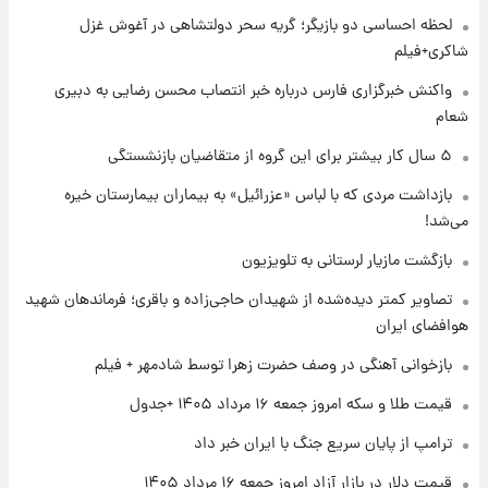
لحظه احساسی دو بازیگر؛ گریه سحر دولتشاهی در آغوش غزل
۱ روز پیش
یک پیش‌بینی مهم از آینده بازار طلا
شاکری+فیلم
واکنش خبرگزاری فارس درباره خبر انتصاب محسن رضایی به دبیری
شعام
۱ روز پیش
گران‌ترین خرید تاریخ رئال مادرید رونمایی شد
۵ سال کار بیشتر برای این گروه از متقاضیان بازنشستگی
بازداشت مردی که با لباس «عزرائیل» به بیماران بیمارستان خیره
می‌شد!
۱ روز پیش
پیش‌بینی بارش‌های گسترده با ورود ال‌نینو؛ کدام
بازگشت مازیار لرستانی به تلویزیون
روزها پربارش‌تر خواهند بود؟
تصاویر کمتر دیده‌شده از شهیدان حاجی‌زاده و باقری؛ فرماندهان شهید
هوافضای ایران
۱ روز پیش
شماره پیراهن خریدهای جدید پرسپولیس اعلام
بازخوانی آهنگی در وصف حضرت زهرا توسط شادمهر + فیلم
شد؛ تیکدری، محبی و سرگیف با اعداد ویژه
قیمت طلا و سکه امروز جمعه ۱۶ مرداد ۱۴۰۵ +جدول
۱ روز پیش
ترامپ از پایان سریع جنگ با ایران خبر داد
جزئیات فعال‌سازی «کیف پول ایران» اعلام
شد+فیلم
قیمت دلار در بازار آزاد امروز جمعه ۱۶ مرداد ۱۴۰۵