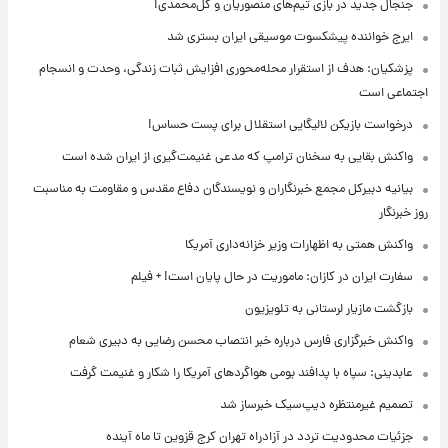
جنجال جدید در بازی تیم‌های منصوریان و گل‌محمدی!
ایرج خواننده پیشکسوت موسیقی ایران بستری شد
پزشکیان: هدف از استقرار محله‌محوری افزایش ثبات زندگی، وحدت و انسجام
اجتماعی است
درخواست بازیکن لالیگایی استقلال برای پست حساس!
واکنش بقایی به سخنان ترامپ که مدعی غنیمت‌گیری از ایران شده است
بیانیه دبیرکل مجمع خبرنگاران و نویسندگان دفاع مقدس و مقاومت به مناسبت
روز خبرنگار
واکنش همتی به اظهارات وزیر خزانه‌داری آمریکا
سفارت ایران در کازان: ماموریت در حال پایان است! + فیلم
بازگشت مازیار لرستانی به تلویزیون
واکنش خبرگزاری فارس درباره خبر انتصاب محسن رضایی به دبیری شعام
عابدینی: سپاه با پدافند بومی هواگردهای آمریکا را شکار و غنیمت گرفت
تصمیم غیرمنتظره دیپ‌سیک خبرساز شد
جزئیات محدودیت تردد در آزادراه تهران کرج قزوین تا ماه آینده