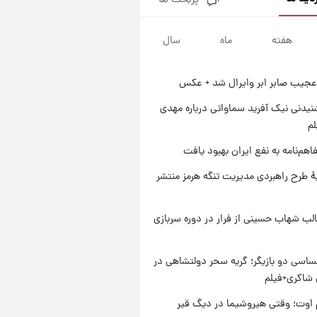
پربحث ها
جزئیات فعال‌سازی «کیف پول
ایران» اعلام شد+فیلم
هفته
ماه
سال
۱ روز پیش
تغییر تند قیمت محصولات
ایران‌خودرو و سایپا امروز پنجشنبه
عجیب صابر ابر وایرال شد + عکس
۱۵ مرداد ۱۴۰۵ +جدول
۱ روز پیش
قیمت طلا و سکه امروز پنجشنبه
یدنی نیک آفرید سماواتی درباره مهدی
۱۵ مرداد ۱۴۰۵
لم
۱ روز پیش
اهم‌نامه به نفع ایران بهبود یافت
شارژ جدید کالابرگ برای سه
دهک؛ جزئیات اعلام شد
ۀ طرح راهبردی مدیریت تنگه هرمز منتشر
لب شهاب حسینی از فرار در دوره سربازی
اسی دو بازیگر؛ گریه سحر دولتشاهی در
شاکری+فیلم
اوت؛ وقتی هیروشیما در دیگ قیر