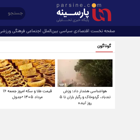
صفحه نخست
اقتصادی
سیاسی
بین‌الملل
اجتماعی
فرهنگی
ورزشی
گوناگون
هواشناسی هشدار داد: وزش
قیمت طلا و سکه امروز جمعه ۱۶
تندباد، گردوخاک و رگبار باران تا ۵
مرداد ۱۴۰۵ +جدول
روز آینده