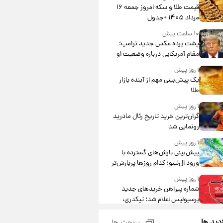
قیمت طلا و سکه امروز جمعه ۱۶
مرداد ۱۴۰۵ +جدول
۱۰ ساعت پیش
پشت پرده عکس جدید ترامپ؛
مقام آمریکایی درباره وضعیت او
چه گفت؟
۱ روز پیش
یک پیش‌بینی مهم از آینده بازار
طلا
۱ روز پیش
گران‌ترین خرید تاریخ رئال مادرید
رونمایی شد
۱ روز پیش
پیش‌بینی بارش‌های گسترده با
ورود ال‌نینو؛ کدام روزها پربارش‌تر
خواهند بود؟
۱ روز پیش
شماره پیراهن خریدهای جدید
پرسپولیس اعلام شد؛ تیکدری،
محبی و سرگیف با اعداد ویژه
۱ روز پیش
زدید ها