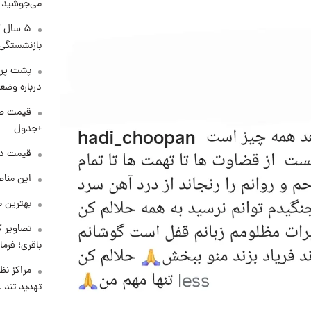
می‌جوشید
۵ سال 
بازنشستگی
پشت پرد
درباره وض
+جدول
قیمت دلار د
این مناط
بهترین م
تصاویر ک
باقری؛ فرم
مراکز نظ
تهدید تند