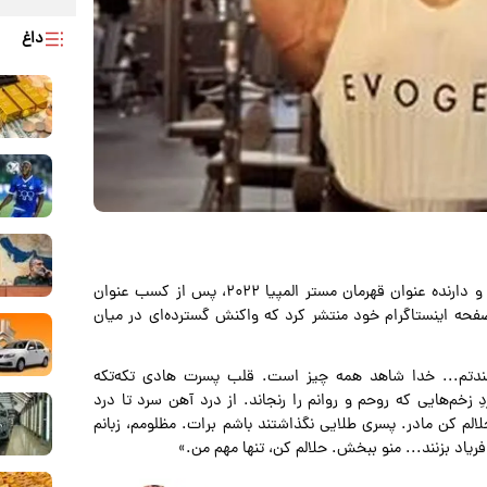
داغ
، هادی چوپان، قهرمان نامدار بدنسازی ایران و دارنده عنوان قهرمان مستر المپیا ۲۰۲۲، پس از کسب عنوان
فحه اینستاگرام خود منتشر کرد که واکنش گسترده‌ای در میان
ندتم... خدا شاهد همه چیز است. قلب پسرت هادی تکه‌تکه
 زخم‌هایی که روحم و روانم را رنجاند. از درد آهن سرد تا درد
لالم کن مادر. پسری طلایی نگذاشتند باشم برات. مظلومم، زبانم
ریاد بزنند... منو ببخش. حلالم کن، تنها مهم من.»