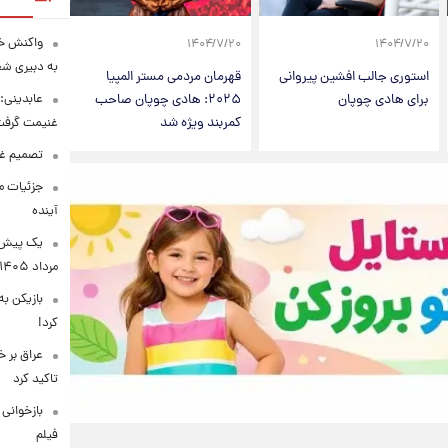
واکنش خب
۱۴۰۴/۷/۲۰
۱۴۰۴/۷/۲۰
به دبیری شع
استوری جالب افشین پیروانی
قهرمان مردمی مستر المپیا
عابدینی: 
برای هادی چوپان
۲۰۲۵: هادی چوپان صاحب
کمربند ویژه شد
غنیمت گرف
تصمیم غی
جزئیات مح
آینده
مرداد ۱۴۰۵
بازیکن به
کرد!
عراق بر 
تاکید کرد
بازخوانی
فیلم