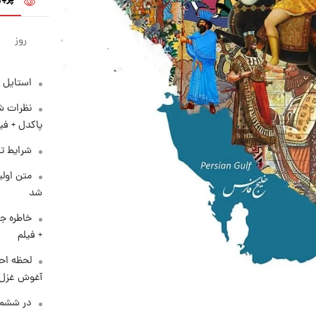
روز
استایل 
نظرات شن
پاکدل + فی
شرایط تف
متن اولی
شد
خاطره جا
+ فیلم
لحظه احس
آغوش غزل 
در ششم 