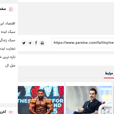
صفحه
اقتصاد ایر
سبک ایده 
سبک زندگی 
تجارت ایده
تازه ترین خ
مبل ال
 مرتبط
آخری