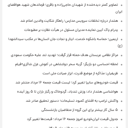
تصاویر کمتر دیده‌شده از شهیدان حاجی‌زاده و باقری؛ فرماندهان شهید هوافضای
ایران
هشدار درباره تخلفات سرویس مدارس؛ راهکار شکایت والدین اعلام شد
پدرام پاک آیین نماینده مدیران مسئول در هیأت نظارت بر مطبوعات
اربعین؛ حماسه باشکوه خدمت، ایثار و نجات جان انسان‌ها در مکتب سیدالشهدا
(ع)
مراکز نظامی عربستان هدف حمله قرار گرفت؛ تهدید تند علیه حکومت سعودی
لحظه احساسی دو بازیگر؛ گریه سحر دولتشاهی در آغوش غزل شاکری+فیلم
ظریفیان: مذاکره از موضع قدرت، ابزار صیانت ملی است
قیمت خودروهای سایپا تغییر کرد؛ لیست قیمت جمعه ۱۶ مرداد منتشر شد
هواشناسی هشدار داد: وزش تندباد، گردوخاک و رگبار باران تا ۵ روز آینده
واکنش ترامپ به افشای کمبود تسلیحات؛ دستور تحقیق صادر شد
۵ سال کار بیشتر برای این گروه از متقاضیان بازنشستگی
جدول قیمت ایران‌خودرو امروز جمعه ۱۶ مرداد؛ قیمت‌ها تغییر کرد