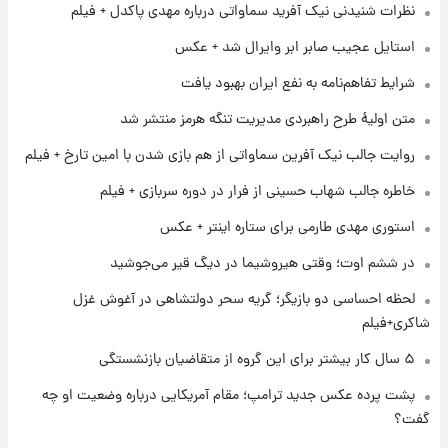
نظرات شنیدنی نیک آفرید سماواتی درباره مهدی پاکدل + فیلم
۱ روز پیش
تغییر تند قیمت محصولات ایران‌خودرو و سایپا
استایل عجیب صابر ابر وایرال شد + عکس
امروز پنجشنبه ۱۵ مرداد ۱۴۰۵ +جدول
شرایط تفاهم‌نامه به نفع ایران بهبود یافت
۱ روز پیش
متن اولیۀ طرح راهبردی مدیریت تنگه هرمز منتشر شد
قیمت طلا و سکه امروز پنجشنبه ۱۵ مرداد ۱۴۰۵
روایت جالب نیک آفرین سماواتی از هم بازی شدن با امین تارخ + فیلم
خاطره جالب شهاب حسینی از فرار در دوره سربازی + فیلم
۱ روز پیش
شارژ جدید کالابرگ برای سه دهک؛ جزئیات اعلام
استوری مهدی طارمی برای ستاره اینتر + عکس
شد
در ششم اوت؛ وقتی هیروشیما در دیگ قیر می‌جوشید
۱ روز پیش
لحظه احساسی دو بازیگر؛ گریه سحر دولتشاهی در آغوش غزل
شرایط تازه فروش اقساطی سایپا اعلام شد؛
شاکری+فیلم
شاهین، کوییک، اطلس، سهند و ساینا با اقساط
بلندمدت + جدول
۵ سال کار بیشتر برای این گروه از متقاضیان بازنشستگی
۱ روز پیش
پشت پرده عکس جدید ترامپ؛ مقام آمریکایی درباره وضعیت او چه
سیگنال‌های جدید برای بازار طلا؛ پیش‌بینی
گفت؟
قیمت سکه و طلا فردا