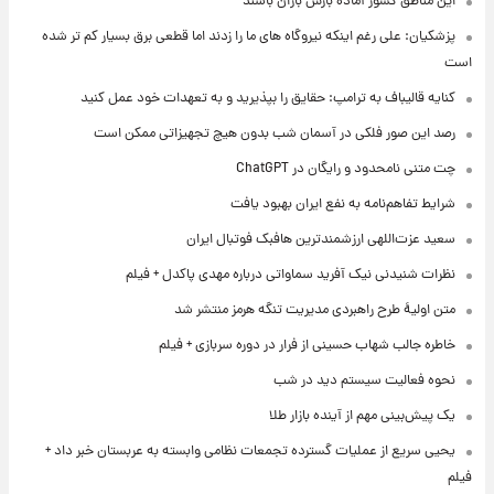
این مناطق کشور آماده بارش باران باشند
پزشکیان: علی رغم اینکه نیروگاه های ما را زدند اما قطعی برق بسیار کم تر شده
است
کنایه قالیباف به ترامپ: حقایق را بپذیرید و به تعهدات خود عمل کنید
رصد این صور فلکی در آسمان شب بدون هیچ تجهیزاتی ممکن است
چت متنی نامحدود و رایگان در ChatGPT
شرایط تفاهم‌نامه به نفع ایران بهبود یافت
سعید عزت‌اللهی ارزشمندترین هافبک فوتبال ایران
نظرات شنیدنی نیک آفرید سماواتی درباره مهدی پاکدل + فیلم
متن اولیۀ طرح راهبردی مدیریت تنگه هرمز منتشر شد
خاطره جالب شهاب حسینی از فرار در دوره سربازی + فیلم
نحوه فعالیت سیستم دید در شب
یک پیش‌بینی مهم از آینده بازار طلا
یحیی سریع از عملیات گسترده تجمعات نظامی وابسته به عربستان خبر داد +
فیلم