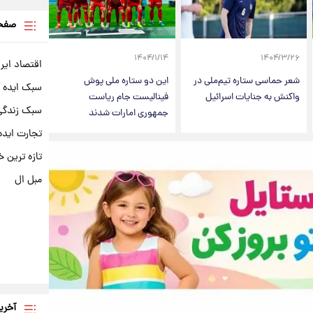
صفحه
۱۴۰۴/۱/۱۴
۱۴۰۴/۳/۲۶
اقتصاد ایر
شعر حماسی ستاره تیم‌ملی در
این دو ستاره ملی پوش
سبک ایده 
واکنش به جنایات اسرائیل
فینالیست جام ریاست
سبک زندگی 
جمهوری امارات شدند
تجارت ایده
تازه ترین خ
مبل ال
آخری