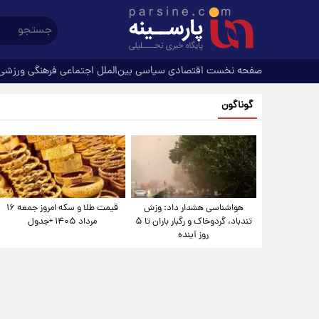
صفحه نخست
اقتصادی
سیاسی
بین‌الملل
اجتماعی
فرهنگی
ورزشی
گوناگون
هواشناسی هشدار داد: وزش
قیمت طلا و سکه امروز جمعه ۱۶
تندباد، گردوخاک و رگبار باران تا ۵
مرداد ۱۴۰۵ +جدول
روز آینده