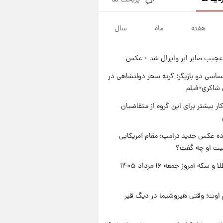
پربحث ها
جزئیات فعال‌سازی «کیف پول
ایران» اعلام شد+فیلم
هفته
ماه
سال
۱ روز پیش
تغییر تند قیمت محصولات
ایران‌خودرو و سایپا امروز پنجشنبه
عجیب صابر ابر وایرال شد + عکس
۱۵ مرداد ۱۴۰۵ +جدول
۱ روز پیش
قیمت طلا و سکه امروز پنجشنبه
اسی دو بازیگر؛ گریه سحر دولتشاهی در
۱۵ مرداد ۱۴۰۵
شاکری+فیلم
۱ روز پیش
کار بیشتر برای این گروه از متقاضیان
شارژ جدید کالابرگ برای سه
دهک؛ جزئیات اعلام شد
ه عکس جدید ترامپ؛ مقام آمریکایی
عیت او چه گفت؟
قیمت طلا و سکه امروز جمعه ۱۶ مرداد ۱۴۰۵
اوت؛ وقتی هیروشیما در دیگ قیر