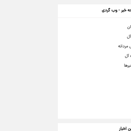
 خبر - وب گردی
ان
آل
مردانه
 آل
برها
ن اخبار