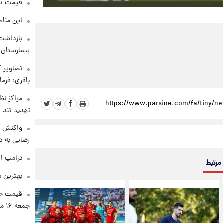
قیمت دلار د
این مناط
بازداشت 
بیمارستان 
تصاویر ک
باقری؛ فرم
مراکز نظ
تهدید تند
واکنش خ
رضایی به د
ترامپ از
 مرتبط
بهترین م
قیمت خو
جمعه ۱۶ مرداد منتشر شد