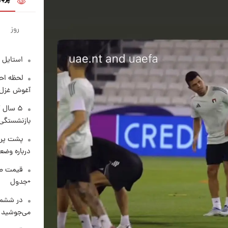
روز
استایل 
لحظه احس
آغوش غزل 
۵ سال 
بازنشستگی
پشت پرد
درباره وض
+جدول
در ششم 
می‌جوشید