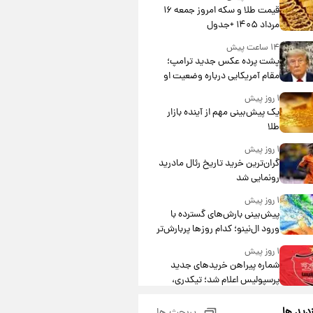
قیمت طلا و سکه امروز جمعه ۱۶
مرداد ۱۴۰۵ +جدول
۱۴ ساعت پیش
پشت پرده عکس جدید ترامپ؛
مقام آمریکایی درباره وضعیت او
چه گفت؟
۱ روز پیش
یک پیش‌بینی مهم از آینده بازار
طلا
۱ روز پیش
گران‌ترین خرید تاریخ رئال مادرید
رونمایی شد
۱ روز پیش
پیش‌بینی بارش‌های گسترده با
ورود ال‌نینو؛ کدام روزها پربارش‌تر
خواهند بود؟
۱ روز پیش
شماره پیراهن خریدهای جدید
پرسپولیس اعلام شد؛ تیکدری،
محبی و سرگیف با اعداد ویژه
۱ روز پیش
زدید ها