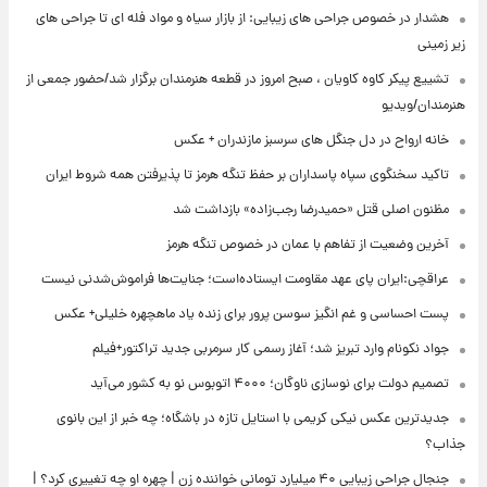
هشدار در خصوص جراحی های زیبایی: از بازار سیاه و مواد فله ای تا جراحی های
زیر زمینی
تشییع پیکر کاوه کاویان ، صبح امروز در قطعه هنرمندان برگزار شد/حضور جمعی از
هنرمندان/ویدیو
خانه ارواح در دل جنگل های سرسبز مازندران + عکس
تاکید سخنگوی سپاه پاسداران بر حفظ تنگه هرمز تا پذیرفتن همه شروط ایران
مظنون اصلی قتل «حمیدرضا رجب‌زاده» بازداشت شد
آخرین وضعیت از تفاهم با عمان در خصوص تنگه هرمز
عراقچی:ایران پای عهد مقاومت ایستاده‌است؛ جنایت‌ها فراموش‌شدنی نیست
پست احساسی و غم انگیز سوسن پرور برای زنده یاد ماهچهره خلیلی+ عکس
جواد نکونام وارد تبریز شد؛ آغاز رسمی کار سرمربی جدید تراکتور+فیلم
تصمیم دولت برای نوسازی ناوگان؛ ۴۰۰۰ اتوبوس نو به کشور می‌آید
جدیدترین عکس نیکی کریمی با استایل تازه در باشگاه؛ چه خبر از این بانوی
جذاب؟
جنجال جراحی زیبایی ۴۰ میلیارد تومانی خواننده زن | چهره او چه تغییری کرد؟ |