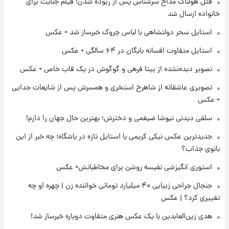
قتل هولناک مداح سرشناس پس از ربوده شدن؛ فیلم جنایت برای
۱۴ ساعت پیش
فال روزانه واقعی یکشنبه ۱۸ مرداد ۱۴۰۵
خانواده ارسال شد
استایل سحر دولتشاهی با لباس چروک خبرساز شد + عکس
۲۱ ساعت پیش
استایل متفاوت افسانه بایگان در ۶۴ سالگی + عکس
ارزش سهام عدالت برای امروز ۱۷ مرداد ۱۴۰۵ +
تصویر دیده‌نشده از بیتا فرهی و گوگوش در یک قاب خاص + عکس
جدول
تصویری عاشقانه از شاهرخ استخری و همسرش پس از شایعات جدایی
۲۲ ساعت پیش
+ عکس
لیونل مسی عزادار شد! + جزئیات
سلفی دیدنی نیوشا ضیغمی و دخترش؛ بهترین حال جهان را دارم!
جدیدترین عکس نیکی کریمی با استایل تازه در باشگاه؛ چه خبر از این
۱ روز پیش
بانوی جذاب؟
لحظه برخورد رعد و برق به ساختمان مرکز تجارت
جهانی در آمریکا + فیلم
استوری انگیزشی نفیسه روشن برای مخاطبانش+ عکس
جنجال جراحی زیبایی ۴۰ میلیارد تومانی خواننده زن | چهره او چه
۱ روز پیش
تغییری کرد؟ | عکس
برای اولین بار؛ انتشار تصاویری از رهبر جدید
انقلاب/ویدیو
هدی زین‌العابدین با یک عکس هنری متفاوت دوباره خبرساز شد!