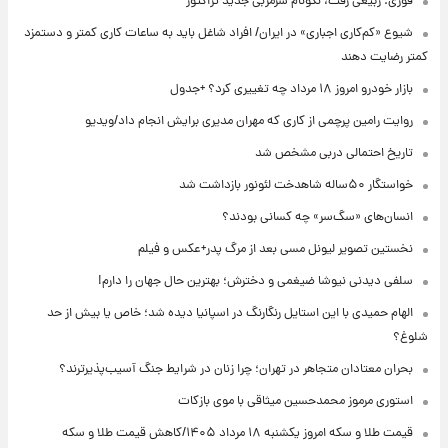
فوری: ربیعی رفت، نکونام سرمربی جدید تراکتور
شیوع «کم‌کاری اجباری» در ایران/ افراد شاغل باید به ساعات کاری کمتر و دستمزد
کمتر رضایت دهند
بازار خودرو امروز ۱۸ مرداد چه تغییری کرد؟ +جدول
روایت رامین پرچمی از کاری که مهران مدیری برایش انجام داد/ویدیو
تاریخ احتمالی دربی مشخص شد
خواستگار ۵۰ساله شاهدخت لئونور بازداشت شد
انسان‌های «سگ‌سر» چه کسانی بودند؟
نخستین تصویر لیونل مسی بعد از مرگ پدر+عکس و فیلم
سلفی دیدنی نیوشا ضیغمی و دخترش؛ بهترین حال جهان را دارم!
الهام حمیدی با این استایل رنگارنگ در اسپانیا دیده شد؛ خاص یا بیش از حد
شلوغ؟
بحران معتادان متجاهر در تهران؛ چرا زنان در شرایط جنگ آسیب‌پذیرترند؟
استوری مرموز محمدحسین میثاقی با موی بازکات
قیمت طلا و سکه امروز یکشنبه ۱۸ مرداد ۱۴۰۵/کاهش قیمت طلا و سکه