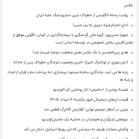
عکس
روایت رسانه انگلیسی از خطرناک ترین سناریو جنگ علیه ایران
ادای احترام ویژه دی‌پل به پدر مسی!
شهباز حسن‌پور: گروه مالی گردشگری با سرمایه‌گذاری در کرمان، الگویی موفق از
نقش‌آفرینی بخش خصوصی در توسعه استان است
هدی زین‌العابدین با یک عکس هنری متفاوت دوباره خبرساز شد!
آتش‌سوزی در لوناپارک شیراز؛ آخرین وضعیت خزندگان خطرناک پس از حادثه
رتبه ها می آیند، ماندگاری ساخته میشود؛پیشتازی «به پرداخت ملت فراتر از اعداد
و رتبه ها
نفیسه روشن از «دخترش» انار رونمایی کرد!/ویدیو
قیمت ارزهای دیجیتال امروز یکشنبه ۱۸ مرداد ۱۴۰۵
بنزین در انتظار تصمیم نهایی؛ افزایش کالابرگ قطعی شد
دورهمی بازیگران و هنرمندان در حاشیه یک نمایش/ویدیو
واکنش معنادار ظریف به سیاستی که این روزها اسرائیل دنبال می کند