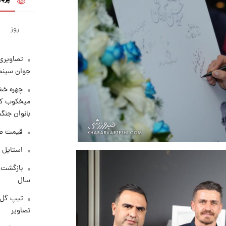
روز
تصاویری 
جوان سینما
چهره خشن
میخکوب کرد
بانوان جنگ
قیمت طلا امر
استایل 
سال
تیپ گل‌گ
تصاویر