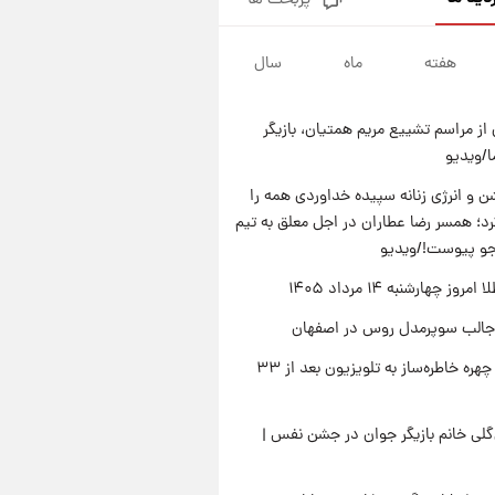
پربحث ها
قیمت دلار در بازار آزاد امروز
چهارشنبه ۱۴ مرداد ۱۴۰۵/ نرخ‌ها
ثابت ماند؟ +جدول
هفته
ماه
سال
۲۰ ساعت پیش
علی مطهری: اجرای کامل
تفاهم‌نامه اسلام‌آباد، پیروزی
از مراسم تشییع مریم همتیان، بازیگر
بزرگ‌تری برای ایران است
۲۱ ساعت پیش
/ویدیو
واکنش تند تاکر کارلسون به حمله
آمریکا به مدرسه میناب؛ «باید
 و انرژی زنانه سپیده خداوردی همه را
سیلی محکمی به صورت ترامپ زد»
؛ همسر رضا عطاران در اجل معلق به تیم
۲۱ ساعت پیش
قیمت طلا و سکه امروز چهارشنبه
جو پیوست!/ویدیو
۱۴ مرداد ۱۴۰۵/کاهش قیمت طلا
وز چهارشنبه ۱۴ مرداد ۱۴۰۵
و سکه
جالب سوپرمدل روس در اصفهان
بازگشت چهره خاطره‌ساز به تلویزیون بعد از ۳۳
لی خانم بازیگر جوان در جشن نفس |