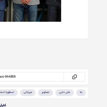
به
علی دایی
تصاویر
میزبانی
اسطوره استق
اخبار