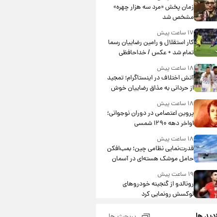
مشارکت چند درصد است؟
زمان پخش «مرد سه هزار چهره»
مشخص شد
۱۷ ساعت پیش
کار استقلال و رامین رضاییان رسما
تمام شد + عکس / خداحافظی
صمیمانه آبی ها با رامین!
۱۸ ساعت پیش
آتش اختلاف در اینستاگرام؛ تمجید
از حردانی به مذاق رضاییان خوش
نیامد+عکس
۱۸ ساعت پیش
پروین اعتصامی در دوران نوجوانی؛
اواخر دهه ۱۲۹۰ شمسی
۱۸ ساعت پیش
قدرت‌نمایی نظامی چین؛ بمب‌افکن
حامل موشک هسته‌ای در آسمان
ظاهر شد
۱۹ ساعت پیش
رونالدو از گنجینه خودروهای
لوکسش رونمایی کرد
۲۱ ساعت پیش
زدید ها