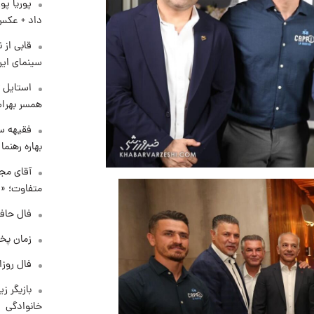
پوریا پو
داد + عکس
قابی از 
سینمای ایر
استایل ت
همسر بهرام
فقیهه سل
بهاره رهنما
آقای مجر
متفاوت؛ «غ
فال حافظ چهارش
زمان پخ
فال روزانه و
بازیگر ز
خانوادگی