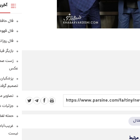
آخری
فال حافظ پنجشنبه
فال قهوه روزانه
فال روزانه وا
بازیگر فی
عکس
پزشکیان: 
تصمیم گرفتن
تصاویر م
جزئیات شر
حمله لفظی
لال
غریب‌آباد
نیست
 مرتبط