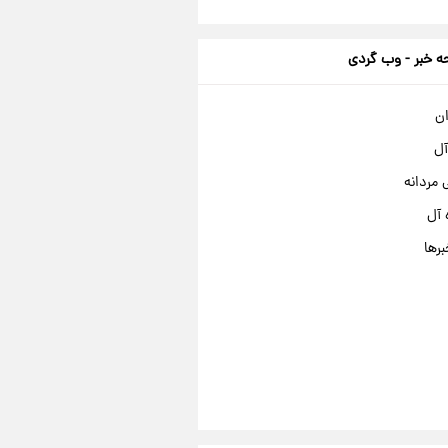
 خبر - وب گردی
ان
آل
مردانه
 آل
برها