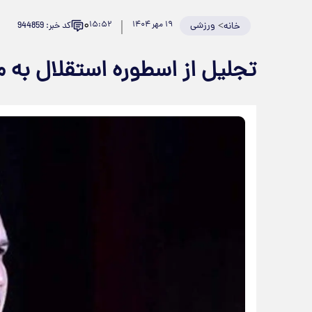
۰
>
ورزشی
۱۹ مهر ۱۴۰۴
۱۵:۵۲
کد خبر: 944859
خانه
تجلیل از اسطوره استقلال به م