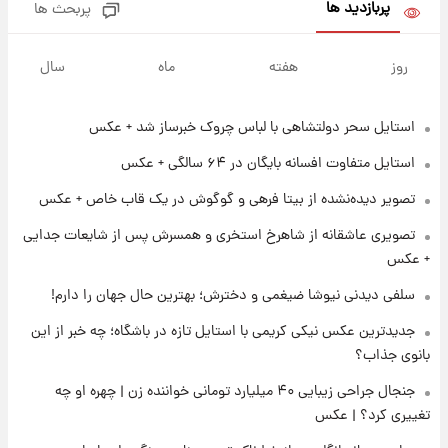
پربازدید ها
پربحث ها
۲۱ ساعت پیش
تاریخ اعلام نتایج نهایی دکتری مشخص شد
روز
هفته
ماه
سال
استایل سحر دولتشاهی با لباس چروک خبرساز شد + عکس
۱۴ ساعت پیش
فال حافظ یکشنبه ۱۸ مرداد ماه ۱۴۰۵
استایل متفاوت افسانه بایگان در ۶۴ سالگی + عکس
تصویر دیده‌نشده از بیتا فرهی و گوگوش در یک قاب خاص + عکس
۱۵ ساعت پیش
تصویری عاشقانه از شاهرخ استخری و همسرش پس از شایعات جدایی
فال قهوه روزانه یکشنبه ۱۸ مرداد ماه ۱۴۰۵
+ عکس
سلفی دیدنی نیوشا ضیغمی و دخترش؛ بهترین حال جهان را دارم!
۱۶ ساعت پیش
جدیدترین عکس نیکی کریمی با استایل تازه در باشگاه؛ چه خبر از این
فال روزانه واقعی یکشنبه ۱۸ مرداد ۱۴۰۵
بانوی جذاب؟
جنجال جراحی زیبایی ۴۰ میلیارد تومانی خواننده زن | چهره او چه
۲۳ ساعت پیش
تغییری کرد؟ | عکس
ارزش سهام عدالت برای امروز ۱۷ مرداد ۱۴۰۵ +