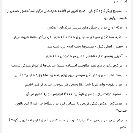
زیر زمینی
تشییع پیکر کاوه کاویان ، صبح امروز در قطعه هنرمندان برگزار شد/حضور جمعی از
هنرمندان/ویدیو
خانه ارواح در دل جنگل های سرسبز مازندران + عکس
تاکید سخنگوی سپاه پاسداران بر حفظ تنگه هرمز تا پذیرفتن همه شروط ایران
مظنون اصلی قتل «حمیدرضا رجب‌زاده» بازداشت شد
آخرین وضعیت از تفاهم با عمان در خصوص تنگه هرمز
عراقچی:ایران پای عهد مقاومت ایستاده‌است؛ جنایت‌ها فراموش‌شدنی نیست
پست احساسی و غم انگیز سوسن پرور برای زنده یاد ماهچهره خلیلی+ عکس
جواد نکونام وارد تبریز شد؛ آغاز رسمی کار سرمربی جدید تراکتور+فیلم
تصمیم دولت برای نوسازی ناوگان؛ ۴۰۰۰ اتوبوس نو به کشور می‌آید
جدیدترین عکس نیکی کریمی با استایل تازه در باشگاه؛ چه خبر از این بانوی
جذاب؟
جنجال جراحی زیبایی ۴۰ میلیارد تومانی خواننده زن | چهره او چه تغییری کرد؟ |
عکس