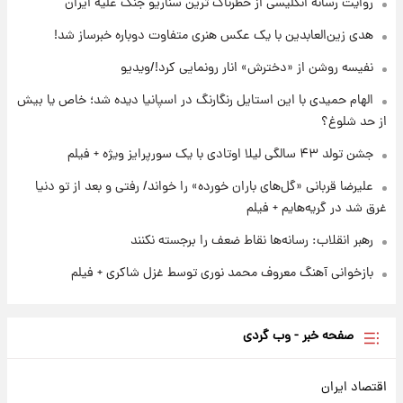
جدول
روایت رسانه انگلیسی از خطرناک ترین سناریو جنگ علیه ایران
هدی زین‌العابدین با یک عکس هنری متفاوت دوباره خبرساز شد!
۱ روز پیش
لیونل مسی عزادار شد! + جزئیات
نفیسه روشن از «دخترش» انار رونمایی کرد!/ویدیو
الهام حمیدی با این استایل رنگارنگ در اسپانیا دیده شد؛ خاص یا بیش
از حد شلوغ؟
جشن تولد ۴۳ سالگی لیلا اوتادی با یک سورپرایز ویژه + فیلم
علیرضا قربانی «گل‌های باران خورده» را خواند/ رفتی و بعد از تو دنیا
غرق شد در گریه‌هایم + فیلم
رهبر انقلاب: رسانه‌ها نقاط ضعف را برجسته نکنند
بازخوانی آهنگ معروف محمد نوری توسط غزل شاکری + فیلم
صفحه خبر - وب گردی
اقتصاد ایران