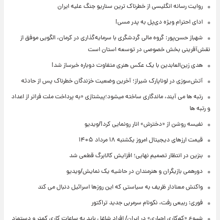
روایت رسانه انگلیسی از خطرناک ترین سناریو جنگ علیه ایران
ادای احترام ویژه دی‌پل به پدر مسی!
شهباز حسن‌پور: گروه مالی گردشگری با سرمایه‌گذاری در کرمان، الگویی موفق از
نقش‌آفرینی بخش خصوصی در توسعه استان است
هدی زین‌العابدین با یک عکس هنری متفاوت دوباره خبرساز شد!
آتش‌سوزی در لوناپارک شیراز؛ آخرین وضعیت خزندگان خطرناک پس از حادثه
رتبه ها می آیند، ماندگاری ساخته میشود؛پیشتازی «به پرداخت ملت فراتر از اعداد
و رتبه ها
نفیسه روشن از «دخترش» انار رونمایی کرد!/ویدیو
قیمت ارزهای دیجیتال امروز یکشنبه ۱۸ مرداد ۱۴۰۵
بنزین در انتظار تصمیم نهایی؛ افزایش کالابرگ قطعی شد
دورهمی بازیگران و هنرمندان در حاشیه یک نمایش/ویدیو
واکنش معنادار ظریف به سیاستی که این روزها اسرائیل دنبال می کند
فوری: ربیعی رفت، نکونام سرمربی جدید تراکتور
شیوع «کم‌کاری اجباری» در ایران/ افراد شاغل باید به ساعات کاری کمتر و دستمزد