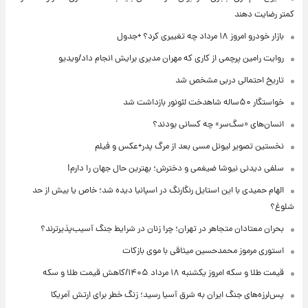
کمتر رضایت دهند
بازار خودرو امروز ۱۸ مرداد چه تغییری کرد؟ +جدول
روایت رامین پرچمی از کاری که مهران مدیری برایش انجام داد/ویدیو
تاریخ احتمالی دربی مشخص شد
خواستگار ۵۰ساله شاهدخت لئونور بازداشت شد
انسان‌های «سگ‌سر» چه کسانی بودند؟
نخستین تصویر لیونل مسی بعد از مرگ پدر+عکس و فیلم
سلفی دیدنی نیوشا ضیغمی و دخترش؛ بهترین حال جهان را دارم!
الهام حمیدی با این استایل رنگارنگ در اسپانیا دیده شد؛ خاص یا بیش از حد
شلوغ؟
بحران معتادان متجاهر در تهران؛ چرا زنان در شرایط جنگ آسیب‌پذیرترند؟
استوری مرموز محمدحسین میثاقی با موی بازکات
قیمت طلا و سکه امروز یکشنبه ۱۸ مرداد ۱۴۰۵/کاهش قیمت طلا و سکه
پس‌لرزه‌های جنگ ایران به شرق آسیا رسید؛ زنگ خطر برای ارتش آمریکا