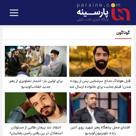
گوناگون
قتل هولناک مداح سرشناس پس از ربوده
برای اولین بار؛ انتشار تصاویری از رهبر
شدن؛ فیلم جنایت برای خانواده ارسال شد
جدید انقلاب/ویدیو
افشای محل پناهگاه‌ رهبر شهید روی آنتن
انتقاد تند پیمان طالبی از مسئولان
زنده تلویزیون/ویدیو
استقلال در پی رفتن رامین رضاییان+