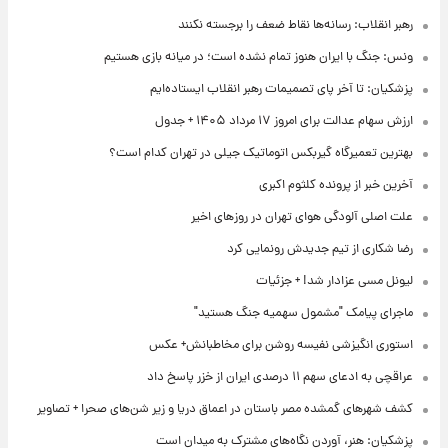
رهبر انقلاب: رسانه‌ها نقاط ضعف را برجسته نکنند
ونس: جنگ با ایران هنوز تمام نشده است؛ در میانه بازی هستیم
پزشکیان: تا آخر پای تصمیمات رهبر انقلاب ایستاده‌ایم
ارزش سهام عدالت برای امروز ۱۷ مرداد ۱۴۰۵ + جدول
بهترین تعمیرگاه گیربکس اتوماتیک جیلی در تهران کدام است؟
آخرین خبر از پرونده کلثوم اکبری
علت اصلی آلودگی هوای تهران در روزهای اخیر
رضا شکاری از تیم جدیدش رونمایی کرد
لیونل مسی عزادار شد! + جزئیات
ماجرای پیامک "مشمول سهمیه جنگ هستید"
استوری انگیزشی نفیسه روشن برای مخاطبانش+ عکس
عراقچی به ادعای سهم ۱۱ درصدی ایران از خزر پاسخ داد
کشف شهرهای گمشده مصر باستان در اعماق دریا و زیر شن‌های صحرا + تصاویر
پزشکیان: هنر، آوردن نگاه‌های مشترک به میدان است