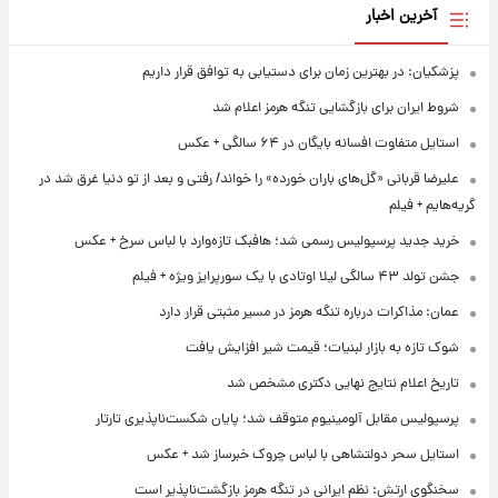
آخرین اخبار
پزشکیان: در بهترین زمان برای دستیابی به توافق قرار داریم
شروط ایران برای بازگشایی تنگه هرمز اعلام شد
استایل متفاوت افسانه بایگان در ۶۴ سالگی + عکس
علیرضا قربانی «گل‌های باران خورده» را خواند/ رفتی و بعد از تو دنیا غرق شد در
گریه‌هایم + فیلم
خرید جدید پرسپولیس رسمی شد؛ هافبک تازه‌وارد با لباس سرخ + عکس
جشن تولد ۴۳ سالگی لیلا اوتادی با یک سورپرایز ویژه + فیلم
عمان: مذاکرات درباره تنگه هرمز در مسیر مثبتی قرار دارد
شوک تازه به بازار لبنیات؛ قیمت شیر افزایش یافت
تاریخ اعلام نتایج نهایی دکتری مشخص شد
پرسپولیس مقابل آلومینیوم متوقف شد؛ پایان شکست‌ناپذیری تارتار
استایل سحر دولتشاهی با لباس چروک خبرساز شد + عکس
سخنگوی ارتش: نظم ایرانی در تنگه هرمز بازگشت‌ناپذیر است