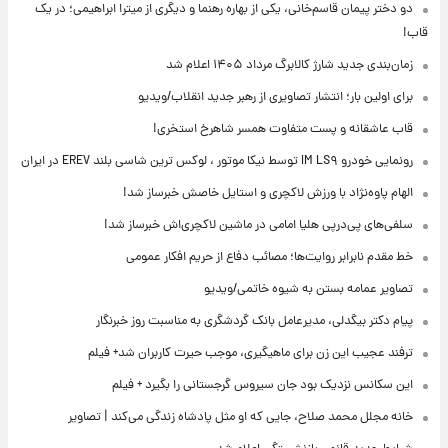
دو دختر پیمان قاسم‌خانی، یکی از بهاره رهنما و دیگری از میترا ابراهیمی؛ در یک
قاب!
زمان‌بندی جدید شارژ کالابرگ مرداد ۱۴۰۵ اعلام شد
برای اولین بار؛ انتشار تصاویری از رهبر جدید انقلاب/ویدیو
قاب عاشقانه و پست متفاوت همسر شاهرخ استخری!
رونمایی خودرو IM LS۹ توسط نیکا موتور ، لوکس ترین شاسی بلند EREV در ایران
الهام پاوه‌نژاد با ورزش لاکچری و استایل خاصش خبرساز شد!
سلفی‌های پی‌درپی هلیا امامی در ماشین لاکچری‌اش خبرساز شد!
خط مقدم نابرابر روایت‌ها؛ مصائب دفاع از حریم افکار عمومی
تصاویر عمامه بستن به شیوه خاتمی/ویدیو
پیام دکتر بیگدلی، مدیرعامل بانک گردشگری به مناسبت روز خبرنگار
ترفند عجیب این زن برای ماهیگیری، موجب حیرت کاربران شد+ فیلم
این سکانس نزدیک بود جان سیروس گرجستانی را بگیرد + فیلم
خانه مجلل محمد صلاح، جایی که او مثل پادشاه زندگی می‌کند | تصاویر