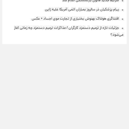
شرایط جدید قانون بازنشستگی اعلام شد
پیام پزشکیان در سالروز بمباران اتمی آمریکا علیه ژاپن
افشاگری هولناک بهنوش بختیاری از تجارت موی اجساد + عکس
جزئیات تازه از ترمیم دستمزد کارگران / مذاکرات ترمیم دستمزد چه زمانی آغاز
می‌شود؟