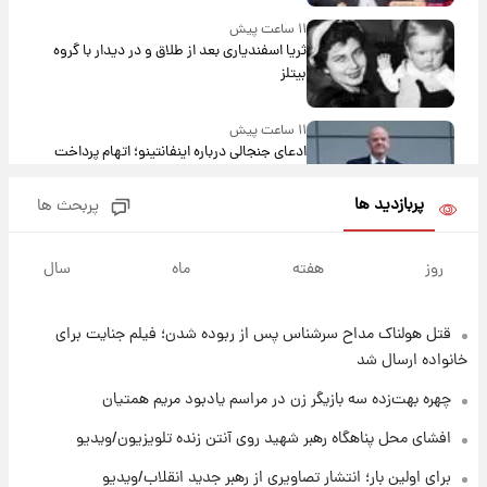
۱۱ ساعت پیش
ثریا اسفندیاری بعد از طلاق و در دیدار با گروه
بیتلز
۱۱ ساعت پیش
ادعای جنجالی درباره اینفانتینو؛ اتهام پرداخت
پول به معشوقه با درآمد یوفا
پربازدید ها
پربحث ها
۱۱ ساعت پیش
هشدار درباره کمبود یک ماده معدنی؛ خطر
روز
هفته
ماه
سال
آلزایمر و زوال عقل افزایش می‌یابد؟
قتل هولناک مداح سرشناس پس از ربوده شدن؛ فیلم جنایت برای
۱۱ ساعت پیش
انتقاد تند پیمان طالبی از مسئولان استقلال در
خانواده ارسال شد
پی رفتن رامین رضاییان+ عکس
چهره بهت‌زده سه بازیگر زن در مراسم یادبود مریم همتیان
۱۲ ساعت پیش
افشای محل پناهگاه‌ رهبر شهید روی آنتن زنده تلویزیون/ویدیو
قیمت گوشت گوساله و گوسفند امروز شنبه ۱۷
برای اولین بار؛ انتشار تصاویری از رهبر جدید انقلاب/ویدیو
مرداد ۱۴۰۵ +جدول