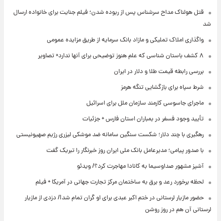
قتل هولناک مداح سرشناس پس از ربوده شدن؛ فیلم جنایت برای خانواده ارسال
شد
واگذاری املاک تملیکی و مازاد بانک سرمایه از طریق مزایده عمومی
۸ کشف باستان شناسی که علم هنوز توضیحی برای آنها ندارد+ تصاویر
بررسی رابطه قیمت طلا و دلار در ایران
شرط سپاه برای بازگشایی تنگه هرمز
ماجرای جاسوسی کارمند سازمان ملل برای اسرائیل
تأیید وجود فسفر در بمباران استان فارس + جزئیات
رهگیری با چند دلار؛ شکست سنگین سامانه ضد موشکی لیزری رژیم صهیونیستی
با صدور پیامی؛ مدیرعامل بانک ملی ایران روز خبرنگار را تبریک گفت
آشپز مشهور صداوسیما به کانادا مهاجرت کرد؟/ ویدئو
لحظه برخورد رعد و برق به ساختمان مرکز تجارت جهانی در آمریکا + فیلم
حضور مازیار لرستانی در ختم اکبر عبدی برای او گران تمام شد!/ دزدی از مازیار
لرستانی آن هم در روز روشن