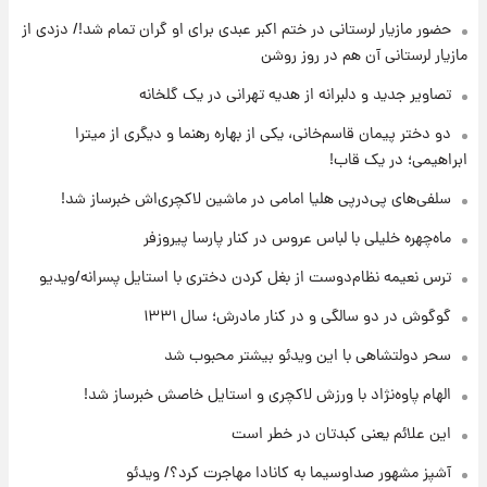
حضور مازیار لرستانی در ختم اکبر عبدی برای او گران تمام شد!/ دزدی از
۱۲ ساعت پیش
مازیار لرستانی آن هم در روز روشن
با قدرتمندترین و بادوام ترین تانک جهان آشنا
شوید+ فیلم
تصاویر جدید و دلبرانه از هدیه تهرانی در یک گلخانه
دو دختر پیمان قاسم‌خانی، یکی از بهاره رهنما و دیگری از میترا
۱۳ ساعت پیش
ابراهیمی؛ در یک قاب!
قیمت طلا ۱۸عیار امروز شنبه ۱۷ مرداد ۱۴۰۵
+جدول
سلفی‌های پی‌درپی هلیا امامی در ماشین لاکچری‌اش خبرساز شد!
ماه‌چهره خلیلی با لباس عروس در کنار پارسا پیروزفر
۱۳ ساعت پیش
قیمت محصولات ایران‌خودرو و سایپا امروز شنبه
ترس نعیمه نظام‌دوست از بغل کردن دختری با استایل پسرانه/ویدیو
۱۷ مرداد ۱۴۰۵
گوگوش در دو سالگی و در کنار مادرش؛ سال ۱۳۳۱
سحر دولتشاهی با این ویدئو بیشتر محبوب شد
الهام پاوه‌نژاد با ورزش لاکچری و استایل خاصش خبرساز شد!
این علائم یعنی کبدتان در خطر است
آشپز مشهور صداوسیما به کانادا مهاجرت کرد؟/ ویدئو