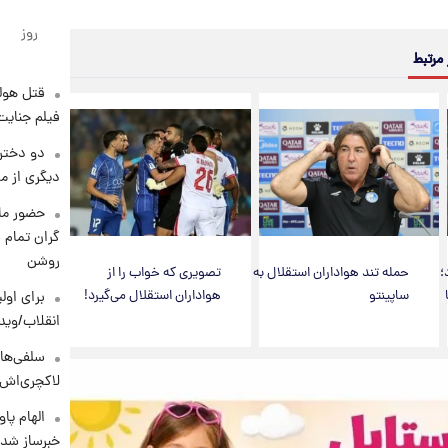
روز
 مرتبط
قتل هول
فیلم جنایت
دو دختر 
دیگری از م
حضور ماز
گران تمام ش
روشن
؛
حمله تند هواداران استقلال به
تصویری که خواب را از
ساپینتو
هواداران استقلال می‌گیرد!
برای اولی
انقلاب/وید
سلفی‌های
لاکچری‌اش 
الهام پا
خبرساز شد!