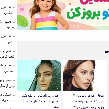
استایل 
+ عکس
آشپز مشه
ویدئو
عکس
تصویر دی
جره
قاب خاص 
قاب عاش
استخری!
تصویری 
پس از شای
سلفی دی
جنجال جراحی زیبایی ۴۰
هدی زین‌العابدین با یک عکس
حال جهان را
میلیارد تومانی خواننده زن |
هنری متفاوت دوباره خبرساز
چهره او چه تغییری کرد؟ |
شد!