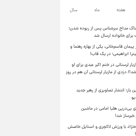
۲۳ ساعت پیش
هفته
ماه
سال
لحظه برخورد رعد و برق به
ساختمان مرکز تجارت جهانی در
آمریکا + فیلم
ناک مداح سرشناس پس از ربوده شدن؛
۲۳ ساعت پیش
 برای خانواده ارسال شد
برای اولین بار؛ انتشار تصاویری از
رهبر جدید انقلاب/ویدیو
پیمان قاسم‌خانی، یکی از بهاره رهنما و
یترا ابراهیمی؛ در یک قاب!
۱ روز پیش
تصاویر عمامه بستن به شیوه
یار لرستانی در ختم اکبر عبدی برای او
خاتمی/ویدیو
د!/ دزدی از مازیار لرستانی آن هم در روز
ن بار؛ انتشار تصاویری از رهبر جدید
یو
 پی‌درپی هلیا امامی در ماشین
خبرساز شد!
وه‌نژاد با ورزش لاکچری و استایل خاصش