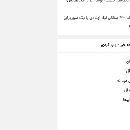
انگیزشی نفیسه روشن برای مخاطبانش+
جشن تولد ۴۳ سالگی لیلا اوتادی با یک سورپرایز
 خبر - وب گردی
ان
آل
مردانه
 آل
برها