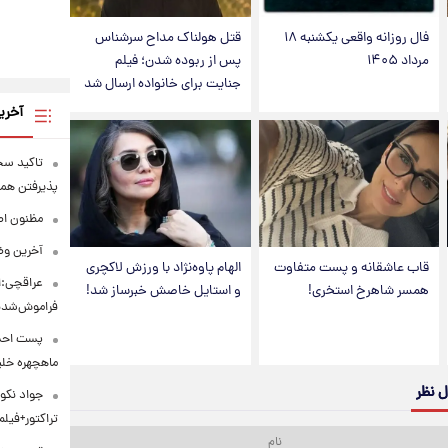
فال روزانه واقعی یکشنبه ۱۸
قتل هولناک مداح سرشناس
مرداد ۱۴۰۵
پس از ربوده شدن؛ فیلم
جنایت برای خانواده ارسال شد
آخری
تاکید سخن
پذیرفتن همه
مظنون اص
آخرین وض
قاب عاشقانه و پست متفاوت
الهام پاوه‌نژاد با ورزش لاکچری
عراقچی:ا
همسر شاهرخ استخری!
و استایل خاصش خبرساز شد!
فراموش‌شد
پست احسا
ماهچهره خل
ل نظر
جواد نکون
تراکتور+فیلم