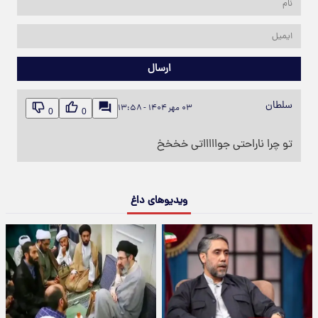
ارسال
سلطان
۰۳ مهر ۱۴۰۴ - ۱۳:۵۸
0
0
تو چرا ناراحتی جواااااتی خخخخ
ویدیوهای داغ