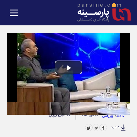
Play
Video
حجم ویدیو: 28.41M
|
مدت زمان ویدیو: 00:02:22
>
ورزشی
۰۳ مهر ۱۴۰۴
۱۱:۲۴
خانه
124 بازدید
دانلود