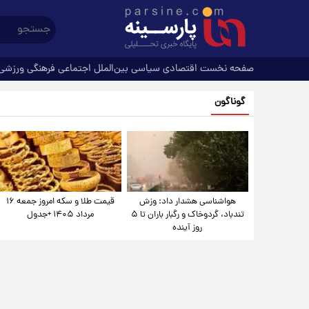
صفحه نخست
اقتصادی
سیاسی
بین‌الملل
اجتماعی
فرهنگی
ورزشی
گوناگون
هواشناسی هشدار داد: وزش
قیمت طلا و سکه امروز جمعه ۱۶
تندباد، گردوخاک و رگبار باران تا ۵
مرداد ۱۴۰۵ +جدول
روز آینده