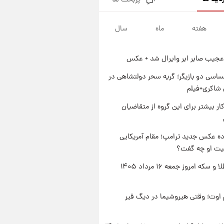
پربحث ها
جزئیات فعال‌سازی «کیف پول
ایران» اعلام شد+فیلم
هفته
ماه
سال
۱ روز پیش
تغییر تند قیمت محصولات
ایران‌خودرو و سایپا امروز پنجشنبه
عجیب صابر ابر وایرال شد + عکس
۱۵ مرداد ۱۴۰۵ +جدول
۱ روز پیش
قیمت طلا و سکه امروز پنجشنبه
اسی دو بازیگر؛ گریه سحر دولتشاهی در
۱۵ مرداد ۱۴۰۵
شاکری+فیلم
۱ روز پیش
کار بیشتر برای این گروه از متقاضیان
شارژ جدید کالابرگ برای سه
دهک؛ جزئیات اعلام شد
ه عکس جدید ترامپ؛ مقام آمریکایی
عیت او چه گفت؟
قیمت طلا و سکه امروز جمعه ۱۶ مرداد ۱۴۰۵
اوت؛ وقتی هیروشیما در دیگ قیر