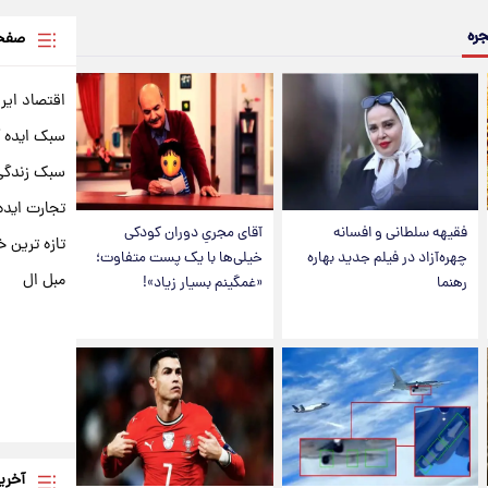
جره
صفحه
اقتصاد ایر
سبک ایده 
سبک زندگی 
تجارت ایده
فقیهه سلطانی و افسانه
آقای مجریِ دوران کودکی
تازه ترین خ
چهره‌آزاد در فیلم جدید بهاره
خیلی‌ها با یک پست متفاوت؛
مبل ال
رهنما
«غمگینم بسیار زیاد»!
آخری