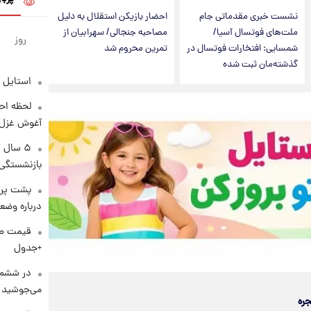
نشست خبری مقدماتی جام
احضار بازیکن استقلال به دلیل
ملت‌های فوتسال آسیا/
مصاحبه جنجالی/ سهرابیان از
روز
شمسایی: افتخارات فوتسال در
تمرین محروم شد
گذشته‌مان ثبت شده
استایل 
لحظه احس
آغوش غزل 
۵ سال 
بازنشستگی
پشت پرد
درباره وض
+جدول
در ششم 
می‌جوشید
جره