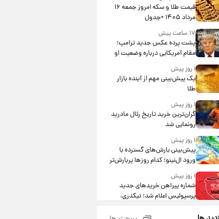
قیمت طلا و سکه امروز جمعه ۱۶
مرداد ۱۴۰۵ +جدول
۱۷ ساعت پیش
پشت پرده عکس جدید ترامپ؛
مقام آمریکایی درباره وضعیت او
چه گفت؟
۱ روز پیش
یک پیش‌بینی مهم از آینده بازار
طلا
۱ روز پیش
گران‌ترین خرید تاریخ رئال مادرید
رونمایی شد
۱ روز پیش
پیش‌بینی بارش‌های گسترده با
ورود ال‌نینو؛ کدام روزها پربارش‌تر
خواهند بود؟
۱ روز پیش
شماره پیراهن خریدهای جدید
پرسپولیس اعلام شد؛ تیکدری،
محبی و سرگیف با اعداد ویژه
۱ روز پیش
زدید ها