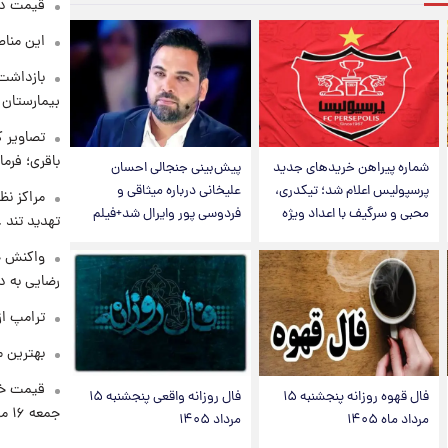
قیمت دلار د
این مناط
بازداشت 
بیمارستان 
تصاویر ک
باقری؛ فرم
شماره پیراهن خریدهای جدید
پیش‌بینی جنجالی احسان
پرسپولیس اعلام شد؛ تیکدری،
علیخانی درباره میثاقی و
مراکز نظ
محبی و سرگیف با اعداد ویژه
فردوسی پور وایرال شد+فیلم
تهدید تند
واکنش خ
رضایی به د
ترامپ از
بهترین م
قیمت خو
فال قهوه روزانه پنجشنبه ۱۵
فال روزانه واقعی پنجشنبه ۱۵
جمعه ۱۶ مرداد منتشر شد
مرداد ماه ۱۴۰۵
مرداد ۱۴۰۵