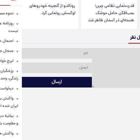
قدرت‌نمایی نظامی چین؛
رونالدو از گنجینه خودروهای
بمب‌افکن حامل موشک
لوکسش رونمایی کرد
نحوه مصرف
هسته‌ای در آسمان ظاهر شد
روزنامه ع
نیست
ل نظر
احتمال د
جنجال جد
ایرج خوا
پزشکیان:
زندگی، وحد
ارسال
درخواست 
واکنش بق
ایران شده 
بیانیه د
و مقاومت به 
واکنش همت