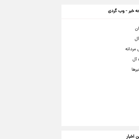
 خبر - وب گردی
ان
آل
مردانه
 آل
برها
ن اخبار