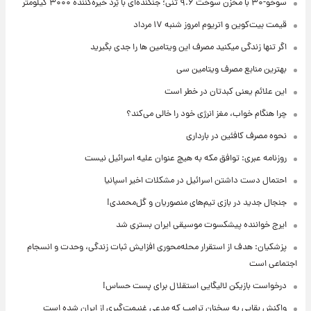
سوخو-۳۰ با مخزن سوخت ۹.۶ تنی؛ جنگنده‌ای با بُرد خیره‌کننده ۳۰۰۰ کیلومتر
قیمت بیت‌کوین و اتریوم امروز شنبه ۱۷ مرداد
اگر تنها زندگی میکنید مصرف این ویتامین ها را جدی بگیرید
بهترین منابع مصرف ویتامین سی
این علائم یعنی کبدتان در خطر است
چرا هنگام خواب، مغز انرژی خود را خالی می‌کند؟
نحوه مصرف کافئین در بارداری
روزنامه عبری: توافق مکه به هیچ عنوان علیه اسرائیل نیست
احتمال دست داشتن اسرائیل در مشکلات اخیر اسپانیا
جنجال جدید در بازی تیم‌های منصوریان و گل‌محمدی!
ایرج خواننده پیشکسوت موسیقی ایران بستری شد
پزشکیان: هدف از استقرار محله‌محوری افزایش ثبات زندگی، وحدت و انسجام
اجتماعی است
درخواست بازیکن لالیگایی استقلال برای پست حساس!
واکنش بقایی به سخنان ترامپ که مدعی غنیمت‌گیری از ایران شده است