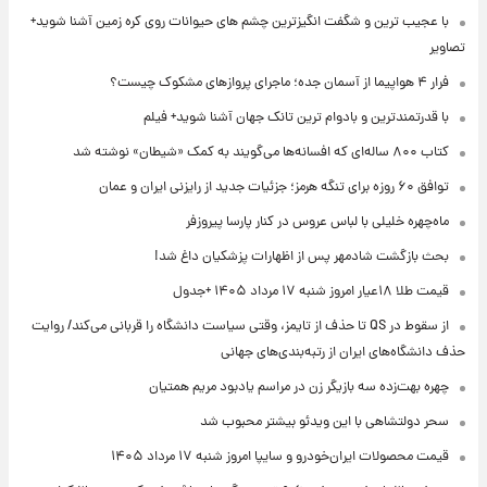
با عجیب ترین و شگفت انگیزترین چشم های حیوانات روی کره زمین آشنا شوید+
تصاویر
فرار ۴ هواپیما از آسمان جده؛ ماجرای پروازهای مشکوک چیست؟
با قدرتمندترین و بادوام ترین تانک جهان آشنا شوید+ فیلم
کتاب ۸۰۰ ساله‌ای که افسانه‌ها می‌گویند به کمک «شیطان» نوشته شد
توافق ۶۰ روزه برای تنگه هرمز؛ جزئیات جدید از رایزنی ایران و عمان
ماه‌چهره خلیلی با لباس عروس در کنار پارسا پیروزفر
بحث بازگشت شادمهر پس از اظهارات پزشکیان داغ شد!
قیمت طلا ۱۸عیار امروز شنبه ۱۷ مرداد ۱۴۰۵ +جدول
از سقوط در QS تا حذف از تایمز، وقتی سیاست دانشگاه را قربانی می‌کند/ روایت
حذف دانشگاه‌های ایران از رتبه‌بندی‌های جهانی
چهره بهت‌زده سه بازیگر زن در مراسم یادبود مریم همتیان
سحر دولتشاهی با این ویدئو بیشتر محبوب شد
قیمت محصولات ایران‌خودرو و سایپا امروز شنبه ۱۷ مرداد ۱۴۰۵