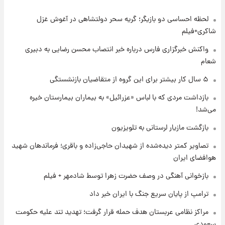
لحظه احساسی دو بازیگر؛ گریه سحر دولتشاهی در آغوش غزل
۱ روز پیش
قیمت طلا و سکه امروز جمعه ۱۶ مرداد ۱۴۰۵
شاکری+فیلم
+جدول
واکنش خبرگزاری فارس درباره خبر انتصاب محسن رضایی به دبیری
شعام
۱ روز پیش
پشت پرده عکس جدید ترامپ؛ مقام آمریکایی
۵ سال کار بیشتر برای این گروه از متقاضیان بازنشستگی
درباره وضعیت او چه گفت؟
بازداشت مردی که با لباس «عزرائیل» به بیماران بیمارستان خیره
می‌شد!
۱ روز پیش
یک پیش‌بینی مهم از آینده بازار طلا
بازگشت مازیار لرستانی به تلویزیون
تصاویر کمتر دیده‌شده از شهیدان حاجی‌زاده و باقری؛ فرماندهان شهید
هوافضای ایران
۱ روز پیش
گران‌ترین خرید تاریخ رئال مادرید رونمایی شد
بازخوانی آهنگی در وصف حضرت زهرا توسط شادمهر + فیلم
ترامپ از پایان سریع جنگ با ایران خبر داد
۱ روز پیش
مراکز نظامی عربستان هدف حمله قرار گرفت؛ تهدید تند علیه حکومت
پیش‌بینی بارش‌های گسترده با ورود ال‌نینو؛ کدام
سعودی