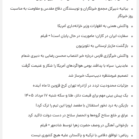
بیانیه دبیرکل مجمع خبرنگاران و نویسندگان دفاع مقدس و مقاومت به مناسبت
روز خبرنگار
واکنش همتی به اظهارات وزیر خزانه‌داری آمریکا
سفارت ایران در کازان: ماموریت در حال پایان است! + فیلم
بازگشت مازیار لرستانی به تلویزیون
واکنش خبرگزاری فارس درباره خبر انتصاب محسن رضایی به دبیری شعام
عابدینی: سپاه با پدافند بومی هواگردهای آمریکا را شکار و غنیمت گرفت
تصمیم غیرمنتظره دیپ‌سیک خبرساز شد
جزئیات محدودیت تردد در آزادراه تهران کرج قزوین تا ماه آینده
یک پیش ‌بینی مهم برای قیمت دلار، طلا و سکه شنبه ۱۷ مرداد ۱۴۰۵
بازیکن به درد نخور استقلال با مقصد اروپا این تیم را ترک کرد!
عراق بر خلع سلاح گروه‌ها و انحصار سلاح در دست دولت تاکید کرد
بازخوانی آهنگی در وصف حضرت زهرا توسط شادمهر + فیلم
ریاض: توافق دفاعی با ترکیه و پاکستان علیه هیچ کشوری نیست