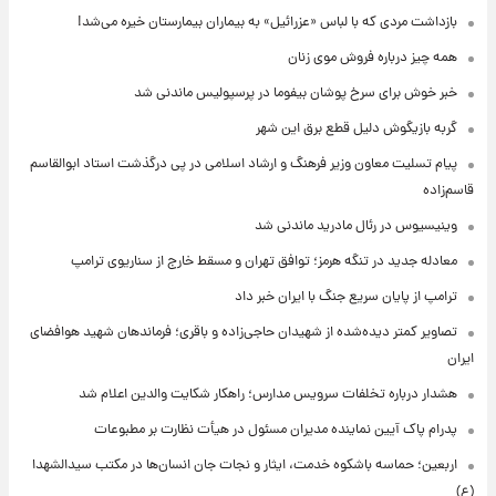
بازداشت مردی که با لباس «عزرائیل» به بیماران بیمارستان خیره می‌شد!
همه چیز درباره فروش موی زنان
خبر خوش برای سرخ پوشان بیفوما در پرسپولیس ماندنی شد
گربه بازیگوش دلیل قطع برق این شهر
پیام تسلیت معاون وزیر فرهنگ و ارشاد اسلامی در پی درگذشت استاد ابوالقاسم
قاسم‌زاده
وینیسیوس در رئال مادرید ماندنی شد
معادله جدید در تنگه هرمز؛ توافق تهران و مسقط خارج از سناریوی ترامپ
ترامپ از پایان سریع جنگ با ایران خبر داد
تصاویر کمتر دیده‌شده از شهیدان حاجی‌زاده و باقری؛ فرماندهان شهید هوافضای
ایران
هشدار درباره تخلفات سرویس مدارس؛ راهکار شکایت والدین اعلام شد
پدرام پاک آیین نماینده مدیران مسئول در هیأت نظارت بر مطبوعات
اربعین؛ حماسه باشکوه خدمت، ایثار و نجات جان انسان‌ها در مکتب سیدالشهدا
(ع)