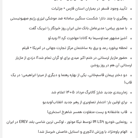
تأیید وجود فسفر در بمباران استان فارس + جزئیات
رهگیری با چند دلار؛ شکست سنگین سامانه ضد موشکی لیزری رژیم صهیونیستی
با صدور پیامی؛ مدیرعامل بانک ملی ایران روز خبرنگار را تبریک گفت
آشپز مشهور صداوسیما به کانادا مهاجرت کرد؟/ ویدئو
لحظه برخورد رعد و برق به ساختمان مرکز تجارت جهانی در آمریکا + فیلم
حضور مازیار لرستانی در ختم اکبر عبدی برای او گران تمام شد!/ دزدی از مازیار
لرستانی آن هم در روز روشن
دو دختر پیمان قاسم‌خانی، یکی از بهاره رهنما و دیگری از میترا ابراهیمی؛ در یک
قاب!
زمان‌بندی جدید شارژ کالابرگ مرداد ۱۴۰۵ اعلام شد
برای اولین بار؛ انتشار تصاویری از رهبر جدید انقلاب/ویدیو
قاب عاشقانه و پست متفاوت همسر شاهرخ استخری!
رونمایی خودرو IM LS۹ توسط نیکا موتور ، لوکس ترین شاسی بلند EREV در ایران
الهام پاوه‌نژاد با ورزش لاکچری و استایل خاصش خبرساز شد!