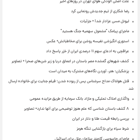
علت اصلی آلودگی هوای تهران در روزهای اخیر
رضا شکاری از تیم جدیدش رونمایی کرد
لیونل مسی عزادار شد! + جزئیات
ماجرای پیامک "مشمول سهمیه جنگ هستید"
استوری انگیزشی نفیسه روشن برای مخاطبانش+ عکس
عراقچی به ادعای سهم ۱۱ درصدی ایران از خزر پاسخ داد
کشف شهرهای گمشده مصر باستان در اعماق دریا و زیر شن‌های صحرا + تصاویر
پزشکیان: هنر، آوردن نگاه‌های مشترک به میدان است
قتل هولناک مداح سرشناس پس از ربوده شدن؛ فیلم جنایت برای خانواده ارسال
شد
واگذاری املاک تملیکی و مازاد بانک سرمایه از طریق مزایده عمومی
۸ کشف باستان شناسی که علم هنوز توضیحی برای آنها ندارد+ تصاویر
بررسی رابطه قیمت طلا و دلار در ایران
شرط سپاه برای بازگشایی تنگه هرمز
ماجرای جاسوسی کارمند سازمان ملل برای اسرائیل