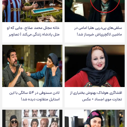
سلفی‌های پی‌درپی هلیا امامی در
خانه مجلل محمد صلاح، جایی که او
ماشین لاکچری‌اش خبرساز شد!
مثل پادشاه زندگی می‌کند | تصاویر
افشاگری هولناک بهنوش بختیاری از
لادن مستوفی در ۵۴ سالگی با این
تجارت موی اجساد + عکس
استایل متفاوت دیده شد!