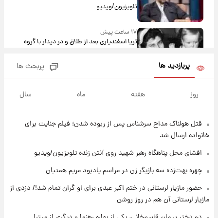
تلویزیون/ویدیو
۱۷ ساعت پیش
ثریا اسفندیاری بعد از طلاق و در دیدار با گروه
بیتلز
پربازدید ها
پربحث ها
۱۶ ساعت پیش
ادعای جنجالی درباره اینفانتینو؛ اتهام پرداخت
روز
هفته
ماه
سال
پول به معشوقه با درآمد یوفا
قتل هولناک مداح سرشناس پس از ربوده شدن؛ فیلم جنایت برای
۱۷ ساعت پیش
هشدار درباره کمبود یک ماده معدنی؛ خطر
خانواده ارسال شد
آلزایمر و زوال عقل افزایش می‌یابد؟
افشای محل پناهگاه‌ رهبر شهید روی آنتن زنده تلویزیون/ویدیو
۱۷ ساعت پیش
چهره بهت‌زده سه بازیگر زن در مراسم یادبود مریم همتیان
انتقاد تند پیمان طالبی از مسئولان استقلال در
حضور مازیار لرستانی در ختم اکبر عبدی برای او گران تمام شد!/ دزدی از
پی رفتن رامین رضاییان+ عکس
مازیار لرستانی آن هم در روز روشن
۱۷ ساعت پیش
دو دختر پیمان قاسم‌خانی، یکی از بهاره رهنما و دیگری از میترا