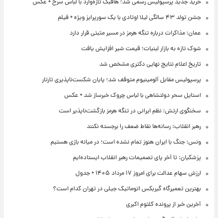
خرید جدید پرسپولیس رسمی شد؛ هافبک تازه‌وارد با لباس سرخ + عکس
جشن تولد ۴۳ سالگی لیلا اوتادی با یک سورپرایز ویژه + فیلم
عمان: مذاکرات درباره تنگه هرمز در مسیر مثبتی قرار دارد
شوک تازه به بازار لبنیات؛ قیمت شیر افزایش یافت
تاریخ اعلام نتایج نهایی دکتری مشخص شد
پرسپولیس مقابل آلومینیوم متوقف شد؛ پایان شکست‌ناپذیری تارتار
استایل سحر دولتشاهی با لباس چروک خبرساز شد + عکس
سخنگوی ارتش: نظم ایرانی در تنگه هرمز بازگشت‌ناپذیر است
رهبر انقلاب: رسانه‌ها نقاط ضعف را برجسته نکنند
ونس: جنگ با ایران هنوز تمام نشده است؛ در میانه بازی هستیم
پزشکیان: تا آخر پای تصمیمات رهبر انقلاب ایستاده‌ایم
ارزش سهام عدالت برای امروز ۱۷ مرداد ۱۴۰۵ + جدول
بهترین تعمیرگاه گیربکس اتوماتیک جیلی در تهران کدام است؟
آخرین خبر از پرونده کلثوم اکبری