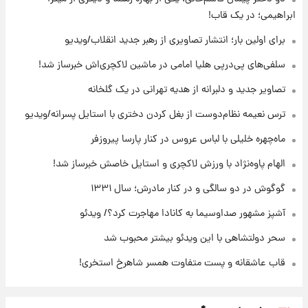
قیمت گوشت گوساله و گوسفند امروز شنبه ۱۷
ابراهیمی؛ در یک قاب!
مرداد ۱۴۰۵ +جدول
برای اولین بار؛ انتشار تصاویری از رهبر جدید انقلاب/ویدیو
۱۸ ساعت پیش
سلفی‌های پی‌درپی هلیا امامی در ماشین لاکچری‌اش خبرساز شد!
با قدرتمندترین و بادوام ترین تانک جهان آشنا
شوید+ فیلم
تصاویر جدید و دلبرانه از هدیه تهرانی در یک گلخانه
ترس نعیمه نظام‌دوست از بغل کردن دختری با استایل پسرانه/ویدیو
۱۸ ساعت پیش
قیمت طلا ۱۸عیار امروز شنبه ۱۷ مرداد ۱۴۰۵
ماه‌چهره خلیلی با لباس عروس در کنار پارسا پیروزفر
+جدول
الهام پاوه‌نژاد با ورزش لاکچری و استایل خاصش خبرساز شد!
گوگوش در دو سالگی و در کنار مادرش؛ سال ۱۳۳۱
آشپز مشهور صداوسیما به کانادا مهاجرت کرد؟/ ویدئو
سحر دولتشاهی با این ویدئو بیشتر محبوب شد
قاب عاشقانه و پست متفاوت همسر شاهرخ استخری!