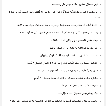
این مناطق کشور آماده بارش باران باشند
پزشکیان: علی رغم اینکه نیروگاه های ما را زدند اما قطعی برق بسیار کم تر شده
است
کنایه قالیباف به ترامپ: حقایق را بپذیرید و به تعهدات خود عمل کنید
رصد این صور فلکی در آسمان شب بدون هیچ تجهیزاتی ممکن است
چت متنی نامحدود و رایگان در ChatGPT
شرایط تفاهم‌نامه به نفع ایران بهبود یافت
سعید عزت‌اللهی ارزشمندترین هافبک فوتبال ایران
نظرات شنیدنی نیک آفرید سماواتی درباره مهدی پاکدل + فیلم
متن اولیۀ طرح راهبردی مدیریت تنگه هرمز منتشر شد
خاطره جالب شهاب حسینی از فرار در دوره سربازی + فیلم
نحوه فعالیت سیستم دید در شب
یک پیش‌بینی مهم از آینده بازار طلا
یحیی سریع از عملیات گسترده تجمعات نظامی وابسته به عربستان خبر داد +