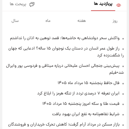
بلندمدت + جدول
پربازدید ها
پربحث ها
۱ روز پیش
سیگنال‌های جدید برای بازار طلا؛ پیش‌بینی
روز
هفته
ماه
سال
قیمت سکه و طلا فردا
واکنش سحر دولتشاهی به حاشیه‌ها: قصد توهین به اذان را نداشتم
۲۳ ساعت پیش
فال حافظ پنجشنبه ۱۵ مرداد ماه ۱۴۰۵
راز طول عمر انسان در دستان یک نوجوان ۱۵ ساله؟ ادعایی که جهان
را شگفت‌زده کرد
۱ روز پیش
پیش‌بینی جنجالی احسان علیخانی درباره میثاقی و فردوسی پور وایرال
فال قهوه روزانه پنجشنبه ۱۵ مرداد ماه ۱۴۰۵
شد+فیلم
فال حافظ پنجشنبه ۱۵ مرداد ماه ۱۴۰۵
۱ روز پیش
ایران تعرفه ۷ درصدی تردد از تنگه هرمز را ابلاغ کرد
فال روزانه واقعی پنجشنبه ۱۵ مرداد ۱۴۰۵
قیمت طلا و سکه امروز پنجشنبه ۱۵ مرداد ۱۴۰۵
شرایط تفاهم‌نامه به نفع ایران بهبود یافت
۱ روز پیش
بازار مسکن در مرداد آرام گرفت؛ کاهش تحرک خریداران و فروشندگان
ارزش سهام عدالت برای امروز چهارشنبه ۱۴ مرداد