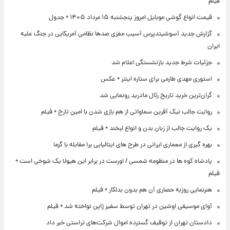
فیلم
قیمت انواع گوشی موبایل امروز پنجشنبه ۱۵ مرداد ۱۴۰۵ + جدول
گزارش جدید آسوشیتدپرس آسیب مغزی صدها نظامی آمریکایی در جنگ علیه
ایران
جزئیات شرط جدید بازنشستگی اعلام شد
استوری مهدی طارمی برای ستاره اینتر + عکس
گران‌ترین خرید تاریخ رئال مادرید رونمایی شد
روایت جالب نیک آفرین سماواتی از هم بازی شدن با امین تارخ + فیلم
یک روایت جالب از زبان بدن و انواع لبخند + فیلم
بهره گیری از معماری ایرانی در طرح های ایتالیایی برا مقابله با گرما
پادشاه کوه ها در منظومه شمسی / اورست در برابر این هیولا یک شوخی است +
فیلم
هنرنمایی روزبه حصاری آن هم بدون بدلکار + فیلم
آوای موسیقی اوشین در تهران توسط سفیر ژاپن نواخته شد + فیلم
دادستان تهران از توقیف گسترده اموال شرکت‌های تراستی خبر داد