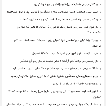
واکنش پلیس به فیک نیوزها و بازنشر ویدیوهای تکراری
پیش‌بینی جنجالی احسان علیخانی درباره میثاقی و فردوسی پور وایرال شد+فیلم
واکنش سحر دولتشاهی به حاشیه‌ها: قصد توهین به اذان را نداشتم
راز طول عمر انسان در دستان یک نوجوان ۱۵ ساله؟ ادعایی که جهان را
شگفت‌زده کرد
روایت پزشکیان از برنامه‌های دولت برای بهبود معیشت مردم امشب منتشر
می‌شود
قیمت گوشت قرمز امروز پنجشنبه ۱۵ مرداد ۱۴۰۵ +جدول
بازار مسکن در مرداد آرام گرفت؛ کاهش تحرک خریداران و فروشندگان
شکاف نجومی میان فقیر و غنی؛ تورم فشار بر دهک‌های پایین را تشدید کرد
پیام اطمینان‌بخش سخنگوی ارتش: ارتش در بالاترین سطح آمادگی قرار دارد
عرضه اولیه «احیا۱» ۱۹ مرداد در فرابورس
تغییر تند قیمت محصولات ایران‌خودرو و سایپا امروز پنجشنبه ۱۵ مرداد ۱۴۰۵
+جدول
هشدار بانک جهانی؛ هوش مصنوعی هم فرصت است، هم ریسک برای اقتصادهای