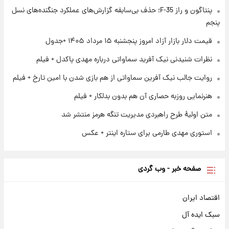
+ جدول
پنتاگون و راز F-35؛ حذف بی‌سابقه گزارش‌های عملکرد جنگنده‌های نسل
پنجم
۱ روز پیش
آغاز طرح جدید فروش مشارکت در تولید سایپا؛
قیمت دلار بازار آزاد امروز پنجشنبه ۱۵ مرداد ۱۴۰۵ +جدول
نام خودرو، مبلغ پیش پرداخت و زمان تحویل |
نظرات شنیدنی نیک آفرید سماواتی درباره مهدی پاکدل + فیلم
سود مشارکت چند درصد است؟
روایت جالب نیک آفرین سماواتی از هم بازی شدن با امین تارخ + فیلم
هنرنمایی روزبه حصاری آن هم بدون بدلکار + فیلم
متن اولیۀ طرح راهبردی مدیریت تنگه هرمز منتشر شد
استوری مهدی طارمی برای ستاره اینتر + عکس
صفحه خبر - وب گردی
اقتصاد ایران
سبک ایده آل