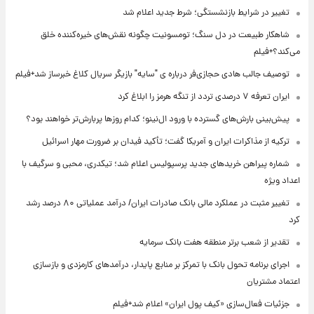
تغییر در شرایط بازنشستگی؛ شرط جدید اعلام شد
شاهکار طبیعت در دل سنگ؛ تومسونیت چگونه نقش‌های خیره‌کننده خلق
می‌کند؟+فیلم
توصیف جالب هادی حجازی‌فر درباره ی "سایه" بازیگر سریال کلاغ خبرساز شد+فیلم
ایران تعرفه ۷ درصدی تردد از تنگه هرمز را ابلاغ کرد
پیش‌بینی بارش‌های گسترده با ورود ال‌نینو؛ کدام روزها پربارش‌تر خواهند بود؟
ترکیه از مذاکرات ایران و آمریکا گفت؛ تأکید فیدان بر ضرورت مهار اسرائیل
شماره پیراهن خریدهای جدید پرسپولیس اعلام شد؛ تیکدری، محبی و سرگیف با
اعداد ویژه
تغییر مثبت در عملکرد مالی بانک صادرات ایران/ درآمد عملیاتی ۸۰ درصد رشد
کرد
تقدیر از شعب برتر منطقه هفت بانک سرمایه
اجرای برنامه تحول بانک با تمرکز بر منابع پایدار، درآمدهای کارمزدی و بازسازی
اعتماد مشتریان
جزئیات فعال‌سازی «کیف پول ایران» اعلام شد+فیلم