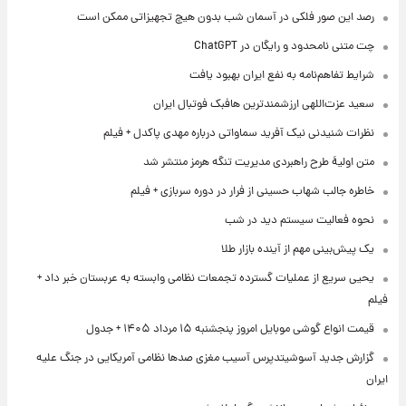
رصد این صور فلکی در آسمان شب بدون هیچ تجهیزاتی ممکن است
چت متنی نامحدود و رایگان در ChatGPT
شرایط تفاهم‌نامه به نفع ایران بهبود یافت
سعید عزت‌اللهی ارزشمندترین هافبک فوتبال ایران
نظرات شنیدنی نیک آفرید سماواتی درباره مهدی پاکدل + فیلم
متن اولیۀ طرح راهبردی مدیریت تنگه هرمز منتشر شد
خاطره جالب شهاب حسینی از فرار در دوره سربازی + فیلم
نحوه فعالیت سیستم دید در شب
یک پیش‌بینی مهم از آینده بازار طلا
یحیی سریع از عملیات گسترده تجمعات نظامی وابسته به عربستان خبر داد +
فیلم
قیمت انواع گوشی موبایل امروز پنجشنبه ۱۵ مرداد ۱۴۰۵ + جدول
گزارش جدید آسوشیتدپرس آسیب مغزی صدها نظامی آمریکایی در جنگ علیه
ایران