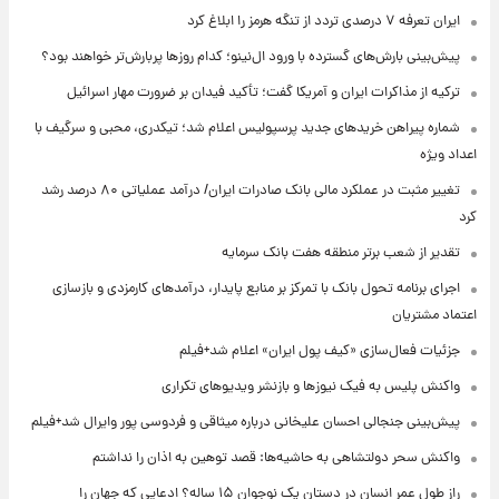
ایران تعرفه ۷ درصدی تردد از تنگه هرمز را ابلاغ کرد
پیش‌بینی بارش‌های گسترده با ورود ال‌نینو؛ کدام روزها پربارش‌تر خواهند بود؟
ترکیه از مذاکرات ایران و آمریکا گفت؛ تأکید فیدان بر ضرورت مهار اسرائیل
شماره پیراهن خریدهای جدید پرسپولیس اعلام شد؛ تیکدری، محبی و سرگیف با
اعداد ویژه
تغییر مثبت در عملکرد مالی بانک صادرات ایران/ درآمد عملیاتی ۸۰ درصد رشد
کرد
تقدیر از شعب برتر منطقه هفت بانک سرمایه
اجرای برنامه تحول بانک با تمرکز بر منابع پایدار، درآمدهای کارمزدی و بازسازی
اعتماد مشتریان
جزئیات فعال‌سازی «کیف پول ایران» اعلام شد+فیلم
واکنش پلیس به فیک نیوزها و بازنشر ویدیوهای تکراری
پیش‌بینی جنجالی احسان علیخانی درباره میثاقی و فردوسی پور وایرال شد+فیلم
واکنش سحر دولتشاهی به حاشیه‌ها: قصد توهین به اذان را نداشتم
راز طول عمر انسان در دستان یک نوجوان ۱۵ ساله؟ ادعایی که جهان را