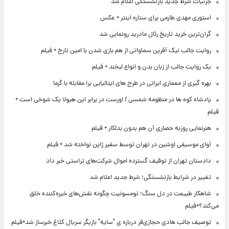
جزئیات شرط جدید بازنشستگی اعلام شد
استوری مهدی طارمی برای ستاره اینتر + عکس
گران‌ترین خرید تاریخ رئال مادرید رونمایی شد
روایت جالب نیک آفرین سماواتی از هم بازی شدن با امین تارخ + فیلم
یک روایت جالب از زبان بدن و انواع لبخند + فیلم
بهره گیری از معماری ایرانی در طرح های ایتالیایی برا مقابله با گرما
پادشاه کوه ها در منظومه شمسی / اورست در برابر این هیولا یک شوخی است +
فیلم
هنرنمایی روزبه حصاری آن هم بدون بدلکار + فیلم
آوای موسیقی اوشین در تهران توسط سفیر ژاپن نواخته شد + فیلم
دادستان تهران از توقیف گسترده اموال شرکت‌های تراستی خبر داد
تغییر در شرایط بازنشستگی؛ شرط جدید اعلام شد
شاهکار طبیعت در دل سنگ؛ تومسونیت چگونه نقش‌های خیره‌کننده خلق
می‌کند؟+فیلم
توصیف جالب هادی حجازی‌فر درباره ی "سایه" بازیگر سریال کلاغ خبرساز شد+فیلم