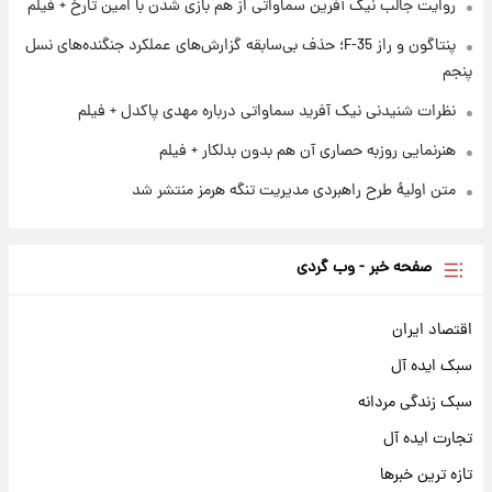
روایت جالب نیک آفرین سماواتی از هم بازی شدن با امین تارخ + فیلم
نام خودرو، مبلغ پیش پرداخت و زمان تحویل |
سود مشارکت چند درصد است؟
پنتاگون و راز F-35؛ حذف بی‌سابقه گزارش‌های عملکرد جنگنده‌های نسل
پنجم
نظرات شنیدنی نیک آفرید سماواتی درباره مهدی پاکدل + فیلم
هنرنمایی روزبه حصاری آن هم بدون بدلکار + فیلم
متن اولیۀ طرح راهبردی مدیریت تنگه هرمز منتشر شد
صفحه خبر - وب گردی
اقتصاد ایران
سبک ایده آل
سبک زندگی مردانه
تجارت ایده آل
تازه ترین خبرها