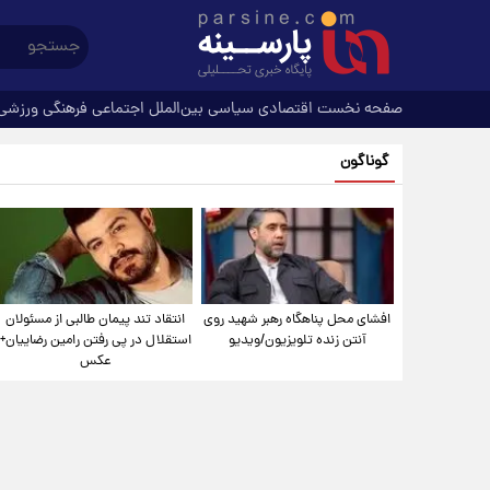
صفحه نخست
اقتصادی
سیاسی
بین‌الملل
اجتماعی
فرهنگی
ورزشی
گوناگون
افشای محل پناهگاه‌ رهبر شهید روی
انتقاد تند پیمان طالبی از مسئولان
آنتن زنده تلویزیون/ویدیو
استقلال در پی رفتن رامین رضاییان+
عکس