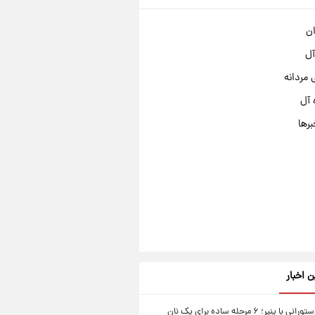
ان
آل
مردانه
 آل
برها
ن اخبار
نان سیر رستورانی با پنیر؛ ۶ مرحله ساده برای یک نان