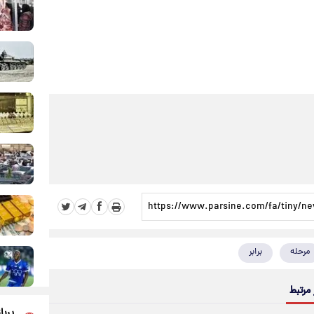
مرحله
برابر
 مرتبط
پربا