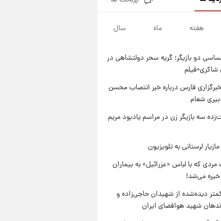
پربحث ها
تصاویر کمتر دیده‌شده از شهیدان
حاجی‌زاده و باقری؛ فرماندهان
شهید هوافضای ایران
هفته
ماه
سال
۱ روز پیش
قیمت خودروهای سایپا تغییر کرد؛
لیست قیمت جمعه ۱۶ مرداد
اسی دو بازیگر؛ گریه سحر دولتشاهی در
منتشر شد
۱ روز پیش
شاکری+فیلم
جدول قیمت ایران‌خودرو امروز
جمعه ۱۶ مرداد؛ قیمت‌ها تغییر کرد
برگزاری فارس درباره خبر انتصاب محسن
بیری شعام
۱ روز پیش
قیمت طلا و سکه امروز جمعه ۱۶
‌زده سه بازیگر زن در مراسم یادبود مریم
مرداد ۱۴۰۵ +جدول
ازیار لرستانی به تلویزیون
مردی که با لباس «عزرائیل» به بیماران
خیره می‌شد!
متر دیده‌شده از شهیدان حاجی‌زاده و
اندهان شهید هوافضای ایران