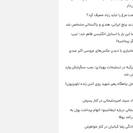
دار
ت مرغ را نباید زیاد مصرف کرد؟
د برنج ایرانی، هندی و پاکستانی مشخص شد
ما این بار با استایل انگلیسی ظاهر شد؛ تیپ
ر پرحاشیه!
تیاری با دیدن عکس‌های عروسی اکبر عبدی
 ترکیه در تسلیحات پهپادی؛ بمب سنگرشکن وارد
یش شد
 پناهگاه‌ رهبر شهید روی آنتن زنده تلویزیون/
سپند امیرسلیمانی در کنار پسرش
الی درباره اینفانتینو؛ اتهام پرداخت پول به
رآمد یوفا
دگی رضا کیانیان در کنار خواهرش