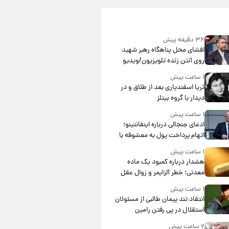
۳۶ دقیقه پیش
افشای محل پناهگاه‌ رهبر شهید
روی آنتن زنده تلویزیون/ویدیو
۱ ساعت پیش
ثریا اسفندیاری بعد از طلاق و در
دیدار با گروه بیتلز
۱ ساعت پیش
ادعای جنجالی درباره اینفانتینو؛
اتهام پرداخت پول به معشوقه با
درآمد یوفا
۱ ساعت پیش
هشدار درباره کمبود یک ماده
معدنی؛ خطر آلزایمر و زوال عقل
افزایش می‌یابد؟
۱ ساعت پیش
انتقاد تند پیمان طالبی از مسئولان
استقلال در پی رفتن رامین
رضاییان+ عکس
۲ ساعت پیش