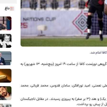
داغ
افا اعلام شد.
، تیم ملی فوتبال ایران در آخرین دیدار مرحله گروهی تورنمنت کافا از ساعت ۱۹ امروز (پنج‌شنبه، ۱۳ شهریور) به
 علی نعمتی، امید نورافکن، سامان قدوس، محمد قربانی، محمد
ملی‌پوشان ایران در دو بازی گذشته خود برابر افغانستان (۳ بر یک) و هند (۳ بر صفر) به پیروزی رسیدند. در مقابل تاجیکستان