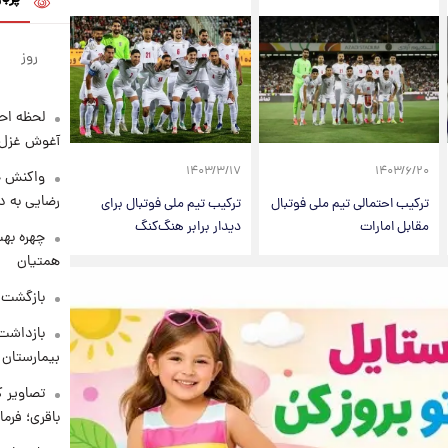
روز
لحظه احس
آغوش غزل 
۱۴۰۳/۳/۱۷
۱۴۰۳/۶/۲۰
واکنش خ
رضایی به د
ترکیب احتمالی تیم ملی فوتبال
ترکیب تیم ملی فوتبال برای
مقابل امارات
دیدار برابر هنگ‌کنگ
چهره بهت
همتیان
بازگشت م
بازداشت 
بیمارستان 
تصاویر ک
باقری؛ فرم