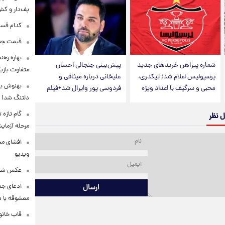
پف‌دار و کش‌
کدام قسم
قیمت جدی
بهاره رهن
شماره پیراهن خریدهای جدید
پیش‌بینی جنجالی احسان
متفاوت بازیگ
پرسپولیس اعلام شد؛ تیکدری،
علیخانی درباره میثاقی و
بهنوش بخ
محبی و سرگیف با اعداد ویژه
فردوسی پور وایرال شد+فیلم
دلتنگ شد!
گام تازه
ل نظر
مرحله آزما
افشای محل
ویدیو
عکس شاد 
ادعای جنج
ارسال
معشوقه با د
قاب خانوا