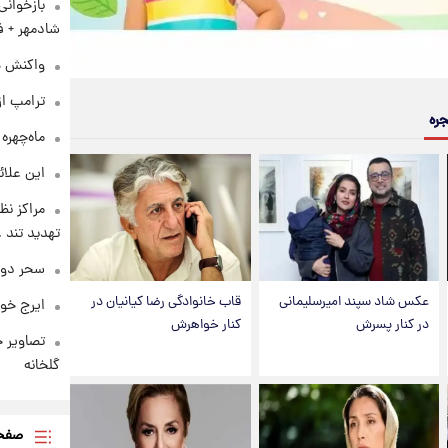
بازخوان
شادمهر + ف
واکنش هم
ترامپ از
جره
ماه‌چهره
این علائ
مراکز نظ
تهدید تند
سحر دول
عکس شاد سپند امیرسلیمانی
قاب خانوادگی رضا کیانیان در
ایرج خو
در کنار پسرش
کنار خواهرش
تصاویر ج
گلخانه
صفحه