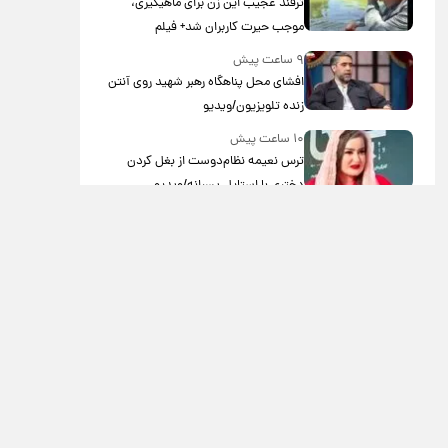
ترفند عجیب این زن برای ماهیگیری،
موجب حیرت کاربران شد+ فیلم
۹ ساعت پیش
افشای محل پناهگاه‌ رهبر شهید روی آنتن
زنده تلویزیون/ویدیو
۱۰ ساعت پیش
ترس نعیمه نظام‌دوست از بغل کردن
دختری با استایل پسرانه/ویدیو
۱۱ ساعت پیش
با قدرتمندترین و بادوام ترین تانک جهان
آشنا شوید+ فیلم
۱۲ ساعت پیش
سحر دولتشاهی با این ویدئو بیشتر
محبوب شد
۳ روز پیش
تصاویری از مراسم تشییع مریم همتیان،
بازیگر جوان سینما/ویدیو