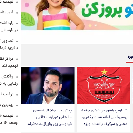
قیمت دلار د
این مناط
بازداشت 
بیمارستان 
تصاویر ک
باقری؛ فرم
جره
مراکز نظ
تهدید تند
واکنش خ
رضایی به د
ترامپ از
بهترین م
شماره پیراهن خریدهای جدید
پیش‌بینی جنجالی احسان
قیمت خو
پرسپولیس اعلام شد؛ تیکدری،
علیخانی درباره میثاقی و
جمعه ۱۶ مرداد منتشر شد
محبی و سرگیف با اعداد ویژه
فردوسی پور وایرال شد+فیلم