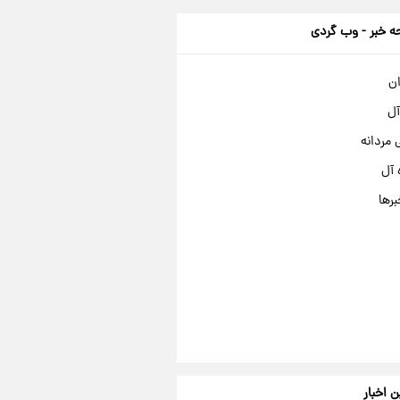
 خبر - وب گردی
ان
آل
مردانه
 آل
برها
ن اخبار