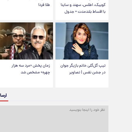
کوییک، اطلس، سهند و ساینا
طلا فردا
با اقساط بلندمدت + جدول
تیپ گل‌گلی خانم بازیگر جوان
زمان پخش «مرد سه هزار
در جشن نفس | تصاویر
چهره» مشخص شد
ارسا