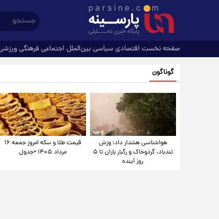
صفحه نخست
اقتصادی
سیاسی
بین‌الملل
اجتماعی
فرهنگی
ورزشی
گوناگون
هواشناسی هشدار داد: وزش
قیمت طلا و سکه امروز جمعه ۱۶
تندباد، گردوخاک و رگبار باران تا ۵
مرداد ۱۴۰۵ +جدول
روز آینده