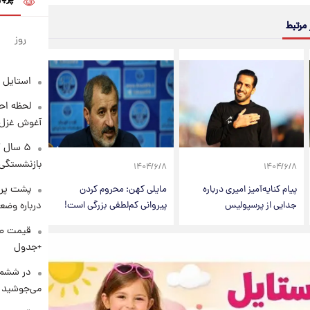
 مرتبط
روز
استایل 
لحظه احس
آغوش غزل 
۵ سال 
بازنشستگی
۱۴۰۴/۶/۸
۱۴۰۴/۶/۸
پشت پرد
پیام کنایه‌آمیز امیری درباره
مایلی کهن: محروم کردن
درباره وض
جدایی از پرسپولیس
پیروانی کم‌لطفی بزرگی است!
+جدول
در ششم 
می‌جوشید