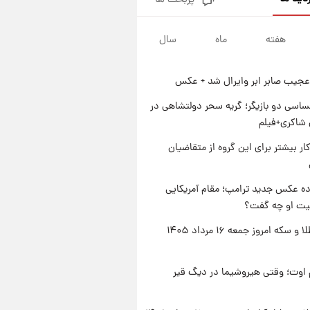
پربحث ها
جزئیات فعال‌سازی «کیف پول
ایران» اعلام شد+فیلم
هفته
ماه
سال
۱ روز پیش
تغییر تند قیمت محصولات
ایران‌خودرو و سایپا امروز پنجشنبه
عجیب صابر ابر وایرال شد + عکس
۱۵ مرداد ۱۴۰۵ +جدول
۱ روز پیش
قیمت طلا و سکه امروز پنجشنبه
اسی دو بازیگر؛ گریه سحر دولتشاهی در
۱۵ مرداد ۱۴۰۵
شاکری+فیلم
۱ روز پیش
کار بیشتر برای این گروه از متقاضیان
شارژ جدید کالابرگ برای سه
دهک؛ جزئیات اعلام شد
ه عکس جدید ترامپ؛ مقام آمریکایی
عیت او چه گفت؟
قیمت طلا و سکه امروز جمعه ۱۶ مرداد ۱۴۰۵
اوت؛ وقتی هیروشیما در دیگ قیر