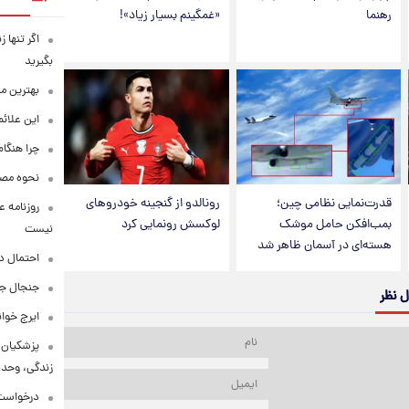
رهنما
«غمگینم بسیار زیاد»!
اگر تنها 
بگیرید
بهترین م
این علائ
چرا هنگام
نحوه مصرف
قدرت‌نمایی نظامی چین؛
رونالدو از گنجینه خودروهای
روزنامه ع
بمب‌افکن حامل موشک
لوکسش رونمایی کرد
نیست
هسته‌ای در آسمان ظاهر شد
احتمال د
جنجال جد
ل نظر
ایرج خوا
پزشکیان:
زندگی، وحد
درخواست 