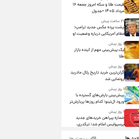
قیمت طلا و سکه امروز جمعه ۱۶
مرداد ۱۴۰۵ +جدول
۲۱ ساعت پیش
پشت پرده عکس جدید ترامپ؛
مقام آمریکایی درباره وضعیت او
چه گفت؟
۱ روز پیش
یک پیش‌بینی مهم از آینده بازار
طلا
۱ روز پیش
گران‌ترین خرید تاریخ رئال مادرید
رونمایی شد
۱ روز پیش
پیش‌بینی بارش‌های گسترده با
ورود ال‌نینو؛ کدام روزها پربارش‌تر
خواهند بود؟
۱ روز پیش
شماره پیراهن خریدهای جدید
پرسپولیس اعلام شد؛ تیکدری،
محبی و سرگیف با اعداد ویژه
۱ روز پیش
زدید ها