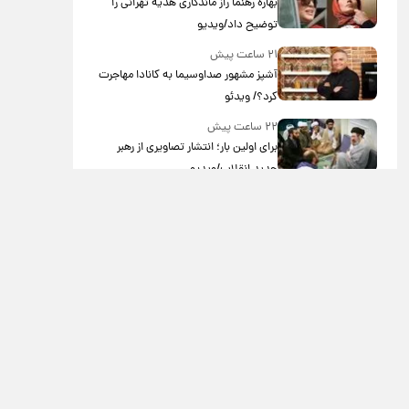
بهاره رهنما راز ماندگاری هدیه تهرانی را
توضیح داد/ویدیو
۲۱ ساعت پیش
آشپز مشهور صداوسیما به کانادا مهاجرت
کرد؟/ ویدئو
۲۲ ساعت پیش
برای اولین بار؛ انتشار تصاویری از رهبر
جدید انقلاب/ویدیو
۲۲ ساعت پیش
تصاویر عمامه بستن به شیوه خاتمی/
ویدیو
۲۲ ساعت پیش
ترفند عجیب این زن برای ماهیگیری،
موجب حیرت کاربران شد+ فیلم
۱ روز پیش
افشای محل پناهگاه‌ رهبر شهید روی آنتن
زنده تلویزیون/ویدیو