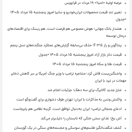
عرضه اولیه «احیا۱» ۱۹ مرداد در فرابورس
تغییر تند قیمت محصولات ایران‌خودرو و سایپا امروز پنجشنبه ۱۵ مرداد ۱۴۰۵
+جدول
هشدار بانک جهانی؛ هوش مصنوعی هم فرصت است، هم ریسک برای اقتصادهای
درحال توسعه
پنتاگون و راز F-۳۵؛ حذف بی‌سابقه گزارش‌های عملکرد جنگنده‌های نسل پنجم
قیمت دلار بازار آزاد امروز پنجشنبه ۱۵ مرداد ۱۴۰۵ +جدول
قیمت طلا و سکه امروز پنجشنبه ۱۵ مرداد ۱۴۰۵
واشنگتن‌پست فاش کرد: مشاجره ترامپ با وزیر جنگ آمریکا بر سر کاهش ذخایر
مهمات در نبرد با ایران
شارژ جدید کالابرگ برای سه دهک؛ جزئیات اعلام شد
واکنش ونس به مذاکرات با ایران؛ تهران طرف دشواری برای گفت‌وگو است
ادعای جنجالی ترامپ؛ ایران به‌دنبال توافق است، گزینه نظامی هم پابرجاست
آش یخ؛ غذای سنتی خنکی که تابستان را دلپذیرتر می‌کند
کشف شگفت‌انگیز طلسم‌های سوسکی و مجسمه‌های سنگی در یک گورستان