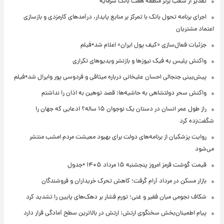
تقدیر از شعب برتر منطقه هفت بانک سرمایه
اجرای برنامه تحول بانک با تمرکز بر منابع پایدار، درآمدهای کارمزدی و بازسازی
اعتماد مشتریان
جزئیات فعال‌سازی «کیف پول ایران» اعلام شد+فیلم
واکنش پلیس به فیک نیوزها و بازنشر ویدیوهای تکراری
پیش‌بینی جنجالی احسان علیخانی درباره میثاقی و فردوسی پور وایرال شد+فیلم
واکنش سحر دولتشاهی به حاشیه‌ها: قصد توهین به اذان را نداشتم
راز طول عمر انسان در دستان یک نوجوان ۱۵ ساله؟ ادعایی که جهان را
شگفت‌زده کرد
روایت پزشکیان از برنامه‌های دولت برای بهبود معیشت مردم امشب منتشر
می‌شود
قیمت گوشت قرمز امروز پنجشنبه ۱۵ مرداد ۱۴۰۵ +جدول
بازار مسکن در مرداد آرام گرفت؛ کاهش تحرک خریداران و فروشندگان
شکاف نجومی میان فقیر و غنی؛ تورم فشار بر دهک‌های پایین را تشدید کرد
پیام اطمینان‌بخش سخنگوی ارتش: ارتش در بالاترین سطح آمادگی قرار دارد