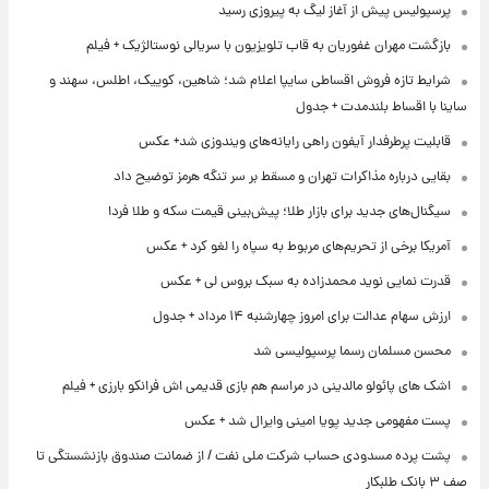
پرسپولیس پیش از آغاز لیگ به پیروزی رسید
بازگشت مهران غفوریان به قاب تلویزیون با سریالی نوستالژیک + فیلم
شرایط تازه فروش اقساطی سایپا اعلام شد؛ شاهین، کوییک، اطلس، سهند و
ساینا با اقساط بلندمدت + جدول
قابلیت پرطرفدار آیفون راهی رایانه‌های ویندوزی شد+ عکس
بقایی درباره مذاکرات تهران و مسقط بر سر تنگه هرمز توضیح داد
سیگنال‌های جدید برای بازار طلا؛ پیش‌بینی قیمت سکه و طلا فردا
آمریکا برخی از تحریم‌های مربوط به سپاه را لغو کرد + عکس
قدرت نمایی نوید محمدزاده به سبک بروس لی + عکس
ارزش سهام عدالت برای امروز چهارشنبه ۱۴ مرداد + جدول
محسن مسلمان رسما پرسپولیسی شد
اشک های پائولو مالدینی در مراسم هم بازی قدیمی اش فرانکو بارزی + فیلم
پست مفهومی جدید پویا امینی وایرال شد + عکس
پشت پرده‌ مسدودی حساب شرکت ملی نفت / از ضمانت صندوق بازنشستگی تا
صف ۳ بانک طلبکار