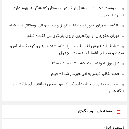
آتش اختلاف در اینستاگرام؛ تمجید از حردانی به
سرنوشت عجیب این هتل بزرگ در ارمنستان که هرگز به بهره‌برداری
مذاق رضاییان خوش نیامد+عکس
نرسید + تصاویر
بازگشت مهران غفوریان به قاب تلویزیون با سریالی نوستالژیک + فیلم
۱ روز پیش
پروین اعتصامی در دوران نوجوانی؛ اواخر دهه
مهران غفوریان از بزرگ‌ترین آرزوی بازیگری‌اش گفت+ فیلم
۱۲۹۰ شمسی
شرایط تازه فروش اقساطی سایپا اعلام شد؛ شاهین، کوییک، اطلس،
سهند و ساینا با اقساط بلندمدت + جدول
فال روزانه واقعی پنجشنبه ۱۵ مرداد ۱۴۰۵
حمله لفظی قیصر به ابی خبرساز شد! + فیلم
ادعای جدید وزیر خزانه‌داری آمریکا درخصوص توافق برای بازگشایی
تنگه هرمز
صفحه خبر - وب گردی
اقتصاد ایران