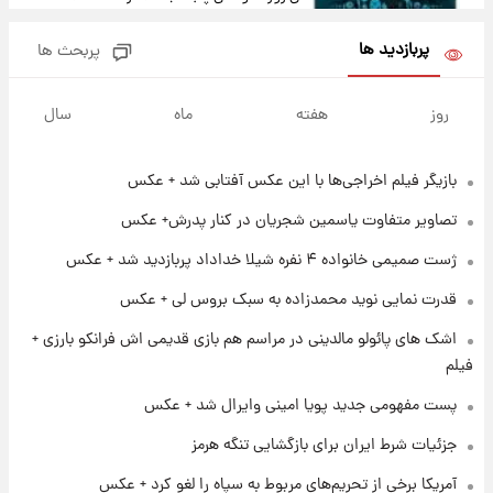
پربازدید ها
پربحث ها
۲۰ ساعت پیش
ارزش سهام عدالت برای امروز چهارشنبه ۱۴ مرداد
روز
هفته
ماه
سال
+ جدول
بازیگر فیلم اخراجی‌ها با این عکس آفتابی شد + عکس
۱ روز پیش
آغاز طرح جدید فروش مشارکت در تولید سایپا؛
تصاویر متفاوت یاسمین شجریان در کنار پدرش+ عکس
نام خودرو، مبلغ پیش پرداخت و زمان تحویل |
سود مشارکت چند درصد است؟
ژست صمیمی خانواده ۴ نفره شیلا خداداد پربازدید شد + عکس
۱ روز پیش
قدرت نمایی نوید محمدزاده به سبک بروس لی + عکس
زمان پخش «مرد سه هزار چهره» مشخص شد
اشک های پائولو مالدینی در مراسم هم بازی قدیمی اش فرانکو بارزی +
فیلم
۱ روز پیش
پست مفهومی جدید پویا امینی وایرال شد + عکس
کار استقلال و رامین رضاییان رسما تمام شد +
عکس / خداحافظی صمیمانه آبی ها با رامین!
جزئیات شرط ایران برای بازگشایی تنگه هرمز
آمریکا برخی از تحریم‌های مربوط به سپاه را لغو کرد + عکس
۱ روز پیش