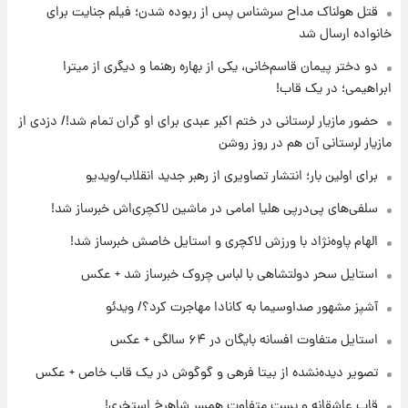
قتل هولناک مداح سرشناس پس از ربوده شدن؛ فیلم جنایت برای
۱۹ ساعت پیش
ارزش سهام عدالت برای امروز ۱۷ مرداد ۱۴۰۵ +
خانواده ارسال شد
جدول
دو دختر پیمان قاسم‌خانی، یکی از بهاره رهنما و دیگری از میترا
ابراهیمی؛ در یک قاب!
۲۰ ساعت پیش
لیونل مسی عزادار شد! + جزئیات
حضور مازیار لرستانی در ختم اکبر عبدی برای او گران تمام شد!/ دزدی از
مازیار لرستانی آن هم در روز روشن
برای اولین بار؛ انتشار تصاویری از رهبر جدید انقلاب/ویدیو
۲۳ ساعت پیش
لحظه برخورد رعد و برق به ساختمان مرکز تجارت
سلفی‌های پی‌درپی هلیا امامی در ماشین لاکچری‌اش خبرساز شد!
جهانی در آمریکا + فیلم
الهام پاوه‌نژاد با ورزش لاکچری و استایل خاصش خبرساز شد!
۲۳ ساعت پیش
استایل سحر دولتشاهی با لباس چروک خبرساز شد + عکس
برای اولین بار؛ انتشار تصاویری از رهبر جدید
انقلاب/ویدیو
آشپز مشهور صداوسیما به کانادا مهاجرت کرد؟/ ویدئو
استایل متفاوت افسانه بایگان در ۶۴ سالگی + عکس
۲۳ ساعت پیش
تصاویر عمامه بستن به شیوه خاتمی/ویدیو
تصویر دیده‌نشده از بیتا فرهی و گوگوش در یک قاب خاص + عکس
قاب عاشقانه و پست متفاوت همسر شاهرخ استخری!