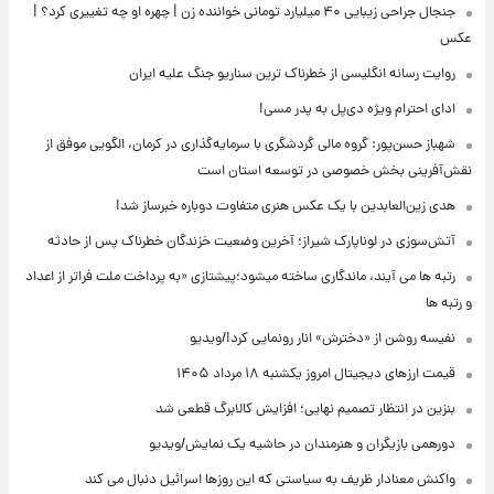
جنجال جراحی زیبایی ۴۰ میلیارد تومانی خواننده زن | چهره او چه تغییری کرد؟ |
عکس
روایت رسانه انگلیسی از خطرناک ترین سناریو جنگ علیه ایران
ادای احترام ویژه دی‌پل به پدر مسی!
شهباز حسن‌پور: گروه مالی گردشگری با سرمایه‌گذاری در کرمان، الگویی موفق از
نقش‌آفرینی بخش خصوصی در توسعه استان است
هدی زین‌العابدین با یک عکس هنری متفاوت دوباره خبرساز شد!
آتش‌سوزی در لوناپارک شیراز؛ آخرین وضعیت خزندگان خطرناک پس از حادثه
رتبه ها می آیند، ماندگاری ساخته میشود؛پیشتازی «به پرداخت ملت فراتر از اعداد
و رتبه ها
نفیسه روشن از «دخترش» انار رونمایی کرد!/ویدیو
قیمت ارزهای دیجیتال امروز یکشنبه ۱۸ مرداد ۱۴۰۵
بنزین در انتظار تصمیم نهایی؛ افزایش کالابرگ قطعی شد
دورهمی بازیگران و هنرمندان در حاشیه یک نمایش/ویدیو
واکنش معنادار ظریف به سیاستی که این روزها اسرائیل دنبال می کند