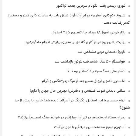
فوری: ربیعی رفت، نکونام سرمربی جدید تراکتور
شیوع «کم‌کاری اجباری» در ایران/ افراد شاغل باید به ساعات کاری کمتر و دستمزد
کمتر رضایت دهند
بازار خودرو امروز ۱۸ مرداد چه تغییری کرد؟ +جدول
روایت رامین پرچمی از کاری که مهران مدیری برایش انجام داد/ویدیو
تاریخ احتمالی دربی مشخص شد
خواستگار ۵۰ساله شاهدخت لئونور بازداشت شد
انسان‌های «سگ‌سر» چه کسانی بودند؟
نخستین تصویر لیونل مسی بعد از مرگ پدر+عکس و فیلم
سلفی دیدنی نیوشا ضیغمی و دخترش؛ بهترین حال جهان را دارم!
الهام حمیدی با این استایل رنگارنگ در اسپانیا دیده شد؛ خاص یا بیش از حد
شلوغ؟
بحران معتادان متجاهر در تهران؛ چرا زنان در شرایط جنگ آسیب‌پذیرترند؟
استوری مرموز محمدحسین میثاقی با موی بازکات