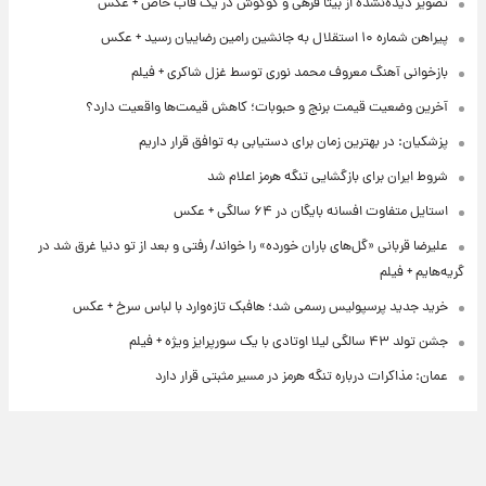
تصویر دیده‌نشده از بیتا فرهی و گوگوش در یک قاب خاص + عکس
پیراهن شماره ۱۰ استقلال به جانشین رامین رضاییان رسید + عکس
بازخوانی آهنگ معروف محمد نوری توسط غزل شاکری + فیلم
آخرین وضعیت قیمت برنج و حبوبات؛ کاهش قیمت‌ها واقعیت دارد؟
پزشکیان: در بهترین زمان برای دستیابی به توافق قرار داریم
شروط ایران برای بازگشایی تنگه هرمز اعلام شد
استایل متفاوت افسانه بایگان در ۶۴ سالگی + عکس
علیرضا قربانی «گل‌های باران خورده» را خواند/ رفتی و بعد از تو دنیا غرق شد در
گریه‌هایم + فیلم
خرید جدید پرسپولیس رسمی شد؛ هافبک تازه‌وارد با لباس سرخ + عکس
جشن تولد ۴۳ سالگی لیلا اوتادی با یک سورپرایز ویژه + فیلم
عمان: مذاکرات درباره تنگه هرمز در مسیر مثبتی قرار دارد