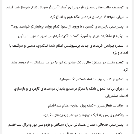
توصیف جالب هادی حجازی‌فر درباره ی "سایه" بازیگر سریال کلاغ خبرساز شد+فیلم
ایران تعرفه ۷ درصدی تردد از تنگه هرمز را ابلاغ کرد
پیش‌بینی بارش‌های گسترده با ورود ال‌نینو؛ کدام روزها پربارش‌تر خواهند بود؟
ترکیه از مذاکرات ایران و آمریکا گفت؛ تأکید فیدان بر ضرورت مهار اسرائیل
شماره پیراهن خریدهای جدید پرسپولیس اعلام شد؛ تیکدری، محبی و سرگیف با
اعداد ویژه
تغییر مثبت در عملکرد مالی بانک صادرات ایران/ درآمد عملیاتی ۸۰ درصد رشد
کرد
تقدیر از شعب برتر منطقه هفت بانک سرمایه
اجرای برنامه تحول بانک با تمرکز بر منابع پایدار، درآمدهای کارمزدی و بازسازی
اعتماد مشتریان
جزئیات فعال‌سازی «کیف پول ایران» اعلام شد+فیلم
واکنش پلیس به فیک نیوزها و بازنشر ویدیوهای تکراری
پیش‌بینی جنجالی احسان علیخانی درباره میثاقی و فردوسی پور وایرال شد+فیلم