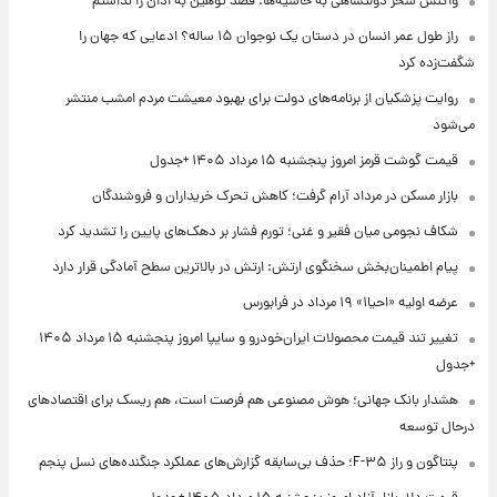
واکنش سحر دولتشاهی به حاشیه‌ها: قصد توهین به اذان را نداشتم
راز طول عمر انسان در دستان یک نوجوان ۱۵ ساله؟ ادعایی که جهان را
شگفت‌زده کرد
روایت پزشکیان از برنامه‌های دولت برای بهبود معیشت مردم امشب منتشر
می‌شود
قیمت گوشت قرمز امروز پنجشنبه ۱۵ مرداد ۱۴۰۵ +جدول
بازار مسکن در مرداد آرام گرفت؛ کاهش تحرک خریداران و فروشندگان
شکاف نجومی میان فقیر و غنی؛ تورم فشار بر دهک‌های پایین را تشدید کرد
پیام اطمینان‌بخش سخنگوی ارتش: ارتش در بالاترین سطح آمادگی قرار دارد
عرضه اولیه «احیا۱» ۱۹ مرداد در فرابورس
تغییر تند قیمت محصولات ایران‌خودرو و سایپا امروز پنجشنبه ۱۵ مرداد ۱۴۰۵
+جدول
هشدار بانک جهانی؛ هوش مصنوعی هم فرصت است، هم ریسک برای اقتصادهای
درحال توسعه
پنتاگون و راز F-۳۵؛ حذف بی‌سابقه گزارش‌های عملکرد جنگنده‌های نسل پنجم