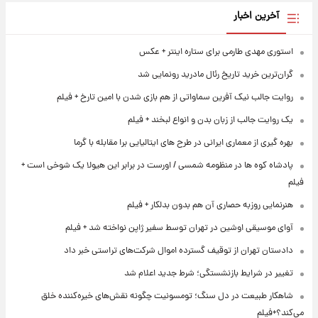
آخرین اخبار
استوری مهدی طارمی برای ستاره اینتر + عکس
گران‌ترین خرید تاریخ رئال مادرید رونمایی شد
روایت جالب نیک آفرین سماواتی از هم بازی شدن با امین تارخ + فیلم
یک روایت جالب از زبان بدن و انواع لبخند + فیلم
بهره گیری از معماری ایرانی در طرح های ایتالیایی برا مقابله با گرما
پادشاه کوه ها در منظومه شمسی / اورست در برابر این هیولا یک شوخی است +
فیلم
هنرنمایی روزبه حصاری آن هم بدون بدلکار + فیلم
آوای موسیقی اوشین در تهران توسط سفیر ژاپن نواخته شد + فیلم
دادستان تهران از توقیف گسترده اموال شرکت‌های تراستی خبر داد
تغییر در شرایط بازنشستگی؛ شرط جدید اعلام شد
شاهکار طبیعت در دل سنگ؛ تومسونیت چگونه نقش‌های خیره‌کننده خلق
می‌کند؟+فیلم