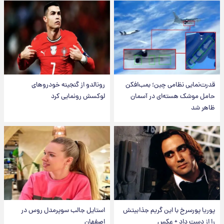
قدرت‌نمایی نظامی چین؛ بمب‌افکن
رونالدو از گنجینه خودروهای
حامل موشک هسته‌ای در آسمان
لوکسش رونمایی کرد
ظاهر شد
پوریا پورسرخ با این گریم جذابیتش
استایل جالب سوپرمدل روس در
را از دست داد + عکس
اصفهان