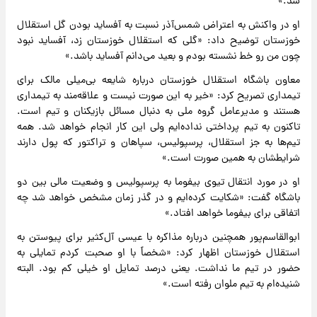
شد.»
او در واکنش به اعتراض شمس‌آذر نسبت به آفساید بودن گل استقلال
خوزستان توضیح داد: «گلی که استقلال خوزستان زد، آفساید نبود
چون من رو خط نشسته بودم و بعید می‌دانم آفساید باشد.»
معاون باشگاه استقلال خوزستان درباره شایعه بی‌میلی مالک برای
تیمداری تصریح کرد: «خیر به این صورت نیست و علاقه‌مند به تیمداری
هستند و مدیرعامل گروه ملی به دنبال مسائل بازیکنان و تیم است.
تاکنون به تیم پرداختی نداده‌ایم ولی این کار انجام خواهد شد. همه
تیم‌ها به جز استقلال، پرسپولیس، سپاهان و تراکتور که پول دارند
شرایطشان به همین صورت است.»
او در مورد انتقال تیوی بیفوما به پرسپولیس و وضعیت مالی بین دو
باشگاه گفت: «شکایت کرده‌ایم و در گذر زمان مشخص خواهد شد چه
اتفاقی برای بیفوما خواهد افتاد.»
ابوالقاسم‌پور همچنین درباره مذاکره با عیسی آل‌کثیر برای پیوستن به
استقلال خوزستان اظهار کرد: «شخصاً با او صحبت کردم تمایلی به
حضور در تیم ما نداشت. یعنی درصد تمایل او خیلی کم بود. البته
شنیده‌ام به تیم ملوان رفته است.»