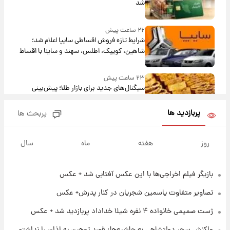
شد
۲۲ ساعت پیش
شرایط تازه فروش اقساطی سایپا اعلام شد؛
شاهین، کوییک، اطلس، سهند و ساینا با اقساط
بلندمدت + جدول
۲۳ ساعت پیش
سیگنال‌های جدید برای بازار طلا؛ پیش‌بینی
قیمت سکه و طلا فردا
پربازدید ها
پربحث ها
۱۵ ساعت پیش
فال حافظ پنجشنبه ۱۵ مرداد ماه ۱۴۰۵
روز
هفته
ماه
سال
بازیگر فیلم اخراجی‌ها با این عکس آفتابی شد + عکس
۱۶ ساعت پیش
فال قهوه روزانه پنجشنبه ۱۵ مرداد ماه ۱۴۰۵
تصاویر متفاوت یاسمین شجریان در کنار پدرش+ عکس
ژست صمیمی خانواده ۴ نفره شیلا خداداد پربازدید شد + عکس
۱۷ ساعت پیش