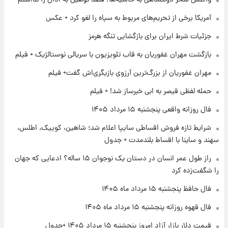
واکنش سحر دولتشاهی به حاشیه‌ها: قصد توهین به اذان را نداشتم
فال روزانه واقعی پنجشنبه ۱۵ مرداد ۱۴۰۵
آمریکا برخی از تحریم‌های مربوط به سپاه را لغو کرد + عکس
جزئیات شرط ایران برای بازگشایی تنگه هرمز
۱ روز پیش
ارزش سهام عدالت برای امروز چهارشنبه ۱۴ مرداد
بازگشت مهران غفوریان به قاب تلویزیون با سریالی نوستالژیک + فیلم
+ جدول
مهران غفوریان از بزرگ‌ترین آرزوی بازیگری‌اش گفت+ فیلم
۱ روز پیش
حمله لفظی قیصر به ابی خبرساز شد! + فیلم
آغاز طرح جدید فروش مشارکت در تولید سایپا؛
نام خودرو، مبلغ پیش پرداخت و زمان تحویل |
فال روزانه واقعی پنجشنبه ۱۵ مرداد ۱۴۰۵
سود مشارکت چند درصد است؟
شرایط تازه فروش اقساطی سایپا اعلام شد؛ شاهین، کوییک، اطلس،
۱ روز پیش
سهند و ساینا با اقساط بلندمدت + جدول
زمان پخش «مرد سه هزار چهره» مشخص شد
راز طول عمر انسان در دستان یک نوجوان ۱۵ ساله؟ ادعایی که جهان
را شگفت‌زده کرد
فال حافظ پنجشنبه ۱۵ مرداد ماه ۱۴۰۵
فال قهوه روزانه پنجشنبه ۱۵ مرداد ماه ۱۴۰۵
قیمت دلار بازار آزاد امروز پنجشنبه ۱۵ مرداد ۱۴۰۵ +جدول