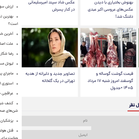
بهنوش بختیاری با دیدن
عکس شاد سپند امیرسلیمانی
ارزش سهام عدالت
عکس‌های عروسی اکبر عبدی
در کنار پسرش
دلتنگ شد!
بهترین تع
است؟
آخرین خبر
علت اصلی
رضا شکار
لیونل مس
قیمت گوشت گوساله و
تصاویر جدید و دلبرانه از هدیه
ماجرای پ
گوسفند امروز شنبه ۱۷ مرداد
تهرانی در یک گلخانه
استوری ا
۱۴۰۵ +جدول
عراقچی به ادعای سهم 
کشف شهره
ل نظر
شن‌های صحرا
پزشکیان:
قتل هولن
جنایت برای 