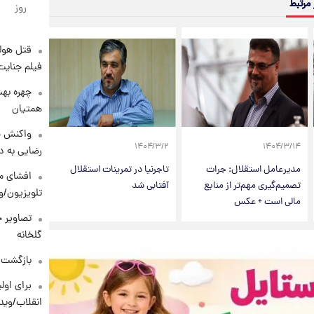
 مرتبط
روز
قتل هول
فیلم جنایت
چهره بهت
همتیان
واکنش خ
۱۴۰۴/۳/۲
۱۴۰۴/۳/۱۴
رضایی به د
مدیرعامل استقلال: جرات
تاجرنیا در تمرینات استقلال
افشای مح
تصمیم‌گیری مهم‌تر از منابع
آفتابی شد
تلویزیون/و
مالی است + عکس
تصاویر ج
گلخانه
بازگشت م
برای اولی
انقلاب/وید