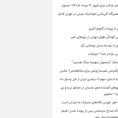
 برای امروز ۱۷ مرداد ۱۴۰۵ + جدول
میرگاه گیربکس اتوماتیک جیلی در تهران کدام
 از پرونده کلثوم اکبری
 آلودگی هوای تهران در روزهای اخیر
ی از تیم جدیدش رونمایی کرد
ی عزادار شد! + جزئیات
یامک "مشمول سهمیه جنگ هستید"
نگیزشی نفیسه روشن برای مخاطبانش+ عکس
۱۱ درصدی ایران از خزر پاسخ داد
ای گمشده مصر باستان در اعماق دریا و زیر
 + تصاویر
 هنر، آوردن نگاه‌های مشترک به میدان است
اک مداح سرشناس پس از ربوده شدن؛ فیلم
خانواده ارسال شد