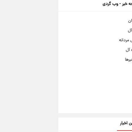
 خبر - وب گردی
ان
آل
مردانه
 آل
برها
ن اخبار