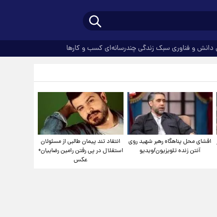
دانش و فناوری
سبک زندگی
چندرسانه‌ای
کسب و کارها
افشای محل پناهگاه‌ رهبر شهید روی
انتقاد تند پیمان طالبی از مسئولان
آنتن زنده تلویزیون/ویدیو
استقلال در پی رفتن رامین رضاییان+
عکس