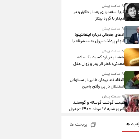
۸ ساعت پیش
ثریا اسفندیاری بعد از طلاق و در
دیدار با گروه بیتلز
۸ ساعت پیش
ادعای جنجالی درباره اینفانتینو؛
اتهام پرداخت پول به معشوقه با
درآمد یوفا
۸ ساعت پیش
هشدار درباره کمبود یک ماده
معدنی؛ خطر آلزایمر و زوال عقل
افزایش می‌یابد؟
۸ ساعت پیش
انتقاد تند پیمان طالبی از مسئولان
استقلال در پی رفتن رامین
رضاییان+ عکس
۹ ساعت پیش
قیمت گوشت گوساله و گوسفند
امروز شنبه ۱۷ مرداد ۱۴۰۵ +جدول
۹ ساعت پیش
زدید ها
پربحث ها
با قدرتمندترین و بادوام ترین
تانک جهان آشنا شوید+ فیلم