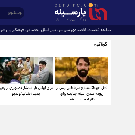
صفحه نخست
اقتصادی
سیاسی
بین‌الملل
اجتماعی
فرهنگی
ورزشی
گوناگون
قتل هولناک مداح سرشناس پس از
برای اولین بار؛ انتشار تصاویری از رهبر
ربوده شدن؛ فیلم جنایت برای
جدید انقلاب/ویدیو
خانواده ارسال شد