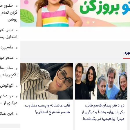
حضور ماز
گران تمام ش
روشن
ترس نعیم
استایل پسر
ماه‌چهره
جره
سحر دول
سلفی‌های
لاکچری‌اش 
گوگوش در
دو دختر 
دیگری از م
دو دختر پیمان قاسم‌خانی،
قاب عاشقانه و پست متفاوت
یکی از بهاره رهنما و دیگری از
همسر شاهرخ استخری!
این علائ
میترا ابراهیمی؛ در یک قاب!