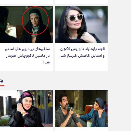
الهام پاوه‌نژاد با ورزش لاکچری
سلفی‌های پی‌درپی هلیا امامی
و استایل خاصش خبرساز شد!
در ماشین لاکچری‌اش خبرساز
شد!
پن