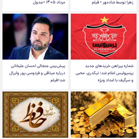
زهرا توسط شادمهر + فیلم
مرداد ۱۴۰۵ +جدول
شماره پیراهن خریدهای جدید
پیش‌بینی جنجالی احسان علیخانی
پرسپولیس اعلام شد؛ تیکدری، محبی
درباره میثاقی و فردوسی پور وایرال
و سرگیف با اعداد ویژه
شد+فیلم