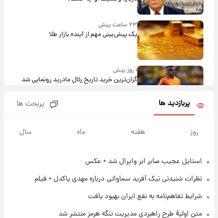
۲۳ ساعت پیش
یک پیش‌بینی مهم از آینده بازار طلا
۱ روز پیش
گران‌ترین خرید تاریخ رئال مادرید رونمایی شد
پربازدید ها
پربحث ها
۱ روز پیش
پیش‌بینی بارش‌های گسترده با ورود ال‌نینو؛ کدام
روز
هفته
ماه
سال
روزها پربارش‌تر خواهند بود؟
استایل عجیب صابر ابر وایرال شد + عکس
۱ روز پیش
شماره پیراهن خریدهای جدید پرسپولیس اعلام
نظرات شنیدنی نیک آفرید سماواتی درباره مهدی پاکدل + فیلم
شد؛ تیکدری، محبی و سرگیف با اعداد ویژه
شرایط تفاهم‌نامه به نفع ایران بهبود یافت
۱ روز پیش
متن اولیۀ طرح راهبردی مدیریت تنگه هرمز منتشر شد
جزئیات فعال‌سازی «کیف پول ایران» اعلام