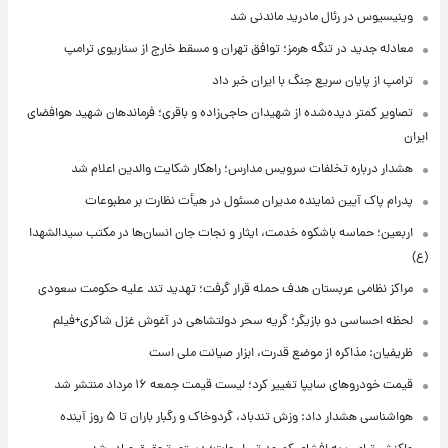
وینیسیوس در رئال مادرید ماندنی شد
معادله جدید در تنگه هرمز؛ توافق تهران و مسقط خارج از سناریوی ترامپ
ترامپ از پایان سریع جنگ با ایران خبر داد
تصاویر کمتر دیده‌شده از شهیدان حاجی‌زاده و باقری؛ فرماندهان شهید هوافضای
ایران
هشدار درباره تخلفات سرویس مدارس؛ راهکار شکایت والدین اعلام شد
پدرام پاک آیین نماینده مدیران مسئول در هیأت نظارت بر مطبوعات
اربعین؛ حماسه باشکوه خدمت، ایثار و نجات جان انسان‌ها در مکتب سیدالشهدا
(ع)
مراکز نظامی عربستان هدف حمله قرار گرفت؛ تهدید تند علیه حکومت سعودی
لحظه احساسی دو بازیگر؛ گریه سحر دولتشاهی در آغوش غزل شاکری+فیلم
ظریفیان: مذاکره از موضع قدرت، ابزار صیانت ملی است
قیمت خودروهای سایپا تغییر کرد؛ لیست قیمت جمعه ۱۶ مرداد منتشر شد
هواشناسی هشدار داد: وزش تندباد، گردوخاک و رگبار باران تا ۵ روز آینده