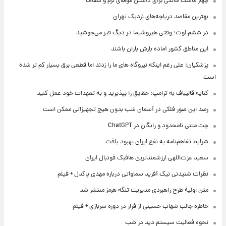
چهار ماسک خانگی برای داشتن موهای نرم و شفاف
بهترین مقاصد دریاچه‌های نزدیک تهران
در ششم اوت؛ وقتی هیروشیما در دیگ قیر می‌جوشید
این مناطق کشور آماده بارش باران باشند
پزشکیان: علی رغم اینکه نیروگاه های ما را زدند اما قطعی برق بسیار کم تر شده
است
کنایه قالیباف به ترامپ: حقایق را بپذیرید و به تعهدات خود عمل کنید
رصد این صور فلکی در آسمان شب بدون هیچ تجهیزاتی ممکن است
چت متنی نامحدود و رایگان در ChatGPT
شرایط تفاهم‌نامه به نفع ایران بهبود یافت
سعید عزت‌اللهی ارزشمندترین هافبک فوتبال ایران
نظرات شنیدنی نیک آفرید سماواتی درباره مهدی پاکدل + فیلم
متن اولیۀ طرح راهبردی مدیریت تنگه هرمز منتشر شد
خاطره جالب شهاب حسینی از فرار در دوره سربازی + فیلم
نحوه فعالیت سیستم دید در شب