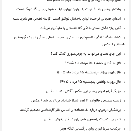
شارژ جدید کالابرگ برای سه دهک؛ جزئیات اعلام شد
واکنش ونس به مذاکرات با ایران؛ تهران طرف دشواری برای گفت‌وگو است
ادعای جنجالی ترامپ؛ ایران به‌دنبال توافق است، گزینه نظامی هم پابرجاست
آش یخ؛ غذای سنتی خنکی که تابستان را دلپذیرتر می‌کند
کشف شگفت‌انگیز طلسم‌های سوسکی و مجسمه‌های سنگی در یک گورستان
باستانی + عکس
این چای هندی می‌تواند به چربی‌سوزی کمک کند؟
فال حافظ پنجشنبه ۱۵ مرداد ماه ۱۴۰۵
فال قهوه روزانه پنجشنبه ۱۵ مرداد ماه ۱۴۰۵
فال روزانه واقعی پنجشنبه ۱۵ مرداد ۱۴۰۵
بازیگر فیلم اخراجی‌ها با این عکس آفتابی شد + عکس
ژست صمیمی خانواده ۴ نفره شیلا خداداد پربازدید شد + عکس
پزشکیان: رهبری درباره تفاهمنامه بر اساس نظر کارشناسی تصمیم گرفتند
تصاویر متفاوت یاسمین شجریان در کنار پدرش+ عکس
جزئیات شرط ایران برای بازگشایی تنگه هرمز