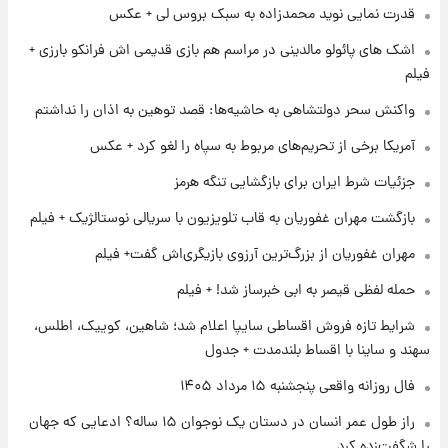
قدرت نمایی نوید محمدزاده به سبک بروس لی + عکس
ارزش سهام عدالت برای امروز چهارشنبه ۱۴ مرداد
+ جدول
اشک های پائولو مالدینی در مراسم هم بازی قدیمی اش فرانکو بارزی +
فیلم
۱ روز پیش
واکنش سحر دولتشاهی به حاشیه‌ها: قصد توهین به اذان را نداشتم
آغاز طرح جدید فروش مشارکت در تولید سایپا؛
نام خودرو، مبلغ پیش پرداخت و زمان تحویل |
آمریکا برخی از تحریم‌های مربوط به سپاه را لغو کرد + عکس
سود مشارکت چند درصد است؟
جزئیات شرط ایران برای بازگشایی تنگه هرمز
۱ روز پیش
زمان پخش «مرد سه هزار چهره» مشخص شد
بازگشت مهران غفوریان به قاب تلویزیون با سریالی نوستالژیک + فیلم
مهران غفوریان از بزرگ‌ترین آرزوی بازیگری‌اش گفت+ فیلم
۱ روز پیش
حمله لفظی قیصر به ابی خبرساز شد! + فیلم
کار استقلال و رامین رضاییان رسما تمام شد +
عکس / خداحافظی صمیمانه آبی ها با رامین!
شرایط تازه فروش اقساطی سایپا اعلام شد؛ شاهین، کوییک، اطلس،
سهند و ساینا با اقساط بلندمدت + جدول
فال روزانه واقعی پنجشنبه ۱۵ مرداد ۱۴۰۵
راز طول عمر انسان در دستان یک نوجوان ۱۵ ساله؟ ادعایی که جهان
را شگفت‌زده کرد