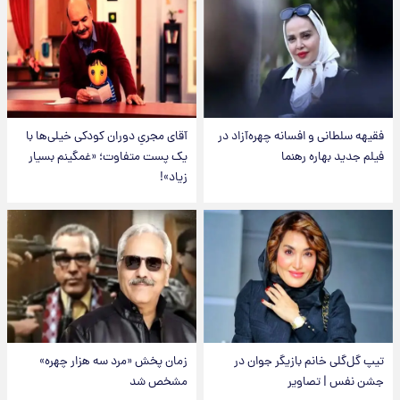
فقیهه سلطانی و افسانه چهره‌آزاد در
آقای مجریِ دوران کودکی خیلی‌ها با
فیلم جدید بهاره رهنما
یک پست متفاوت؛ «غمگینم بسیار
زیاد»!
تیپ گل‌گلی خانم بازیگر جوان در
زمان پخش «مرد سه هزار چهره»
جشن نفس | تصاویر
مشخص شد