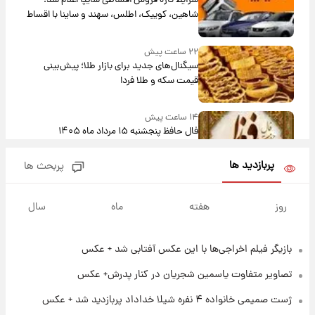
شرایط تازه فروش اقساطی سایپا اعلام شد؛
شاهین، کوییک، اطلس، سهند و ساینا با اقساط
بلندمدت + جدول
۲۲ ساعت پیش
سیگنال‌های جدید برای بازار طلا؛ پیش‌بینی
قیمت سکه و طلا فردا
۱۴ ساعت پیش
فال حافظ پنجشنبه ۱۵ مرداد ماه ۱۴۰۵
پربازدید ها
پربحث ها
۱۵ ساعت پیش
فال قهوه روزانه پنجشنبه ۱۵ مرداد ماه ۱۴۰۵
روز
هفته
ماه
سال
بازیگر فیلم اخراجی‌ها با این عکس آفتابی شد + عکس
۱۶ ساعت پیش
فال روزانه واقعی پنجشنبه ۱۵ مرداد ۱۴۰۵
تصاویر متفاوت یاسمین شجریان در کنار پدرش+ عکس
ژست صمیمی خانواده ۴ نفره شیلا خداداد پربازدید شد + عکس
۲۳ ساعت پیش