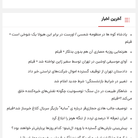
آخرین اخبار
پادشاه کوه ها در منظومه شمسی / اورست در برابر این هیولا یک شوخی است +
فیلم
هنرنمایی روزبه حصاری آن هم بدون بدلکار + فیلم
آوای موسیقی اوشین در تهران توسط سفیر ژاپن نواخته شد + فیلم
دادستان تهران از توقیف گسترده اموال شرکت‌های تراستی خبر داد
تغییر در شرایط بازنشستگی؛ شرط جدید اعلام شد
شاهکار طبیعت در دل سنگ؛ تومسونیت چگونه نقش‌های خیره‌کننده خلق
می‌کند؟+فیلم
توصیف جالب هادی حجازی‌فر درباره ی "سایه" بازیگر سریال کلاغ خبرساز شد+فیلم
ایران تعرفه ۷ درصدی تردد از تنگه هرمز را ابلاغ کرد
پیش‌بینی بارش‌های گسترده با ورود ال‌نینو؛ کدام روزها پربارش‌تر خواهند بود؟