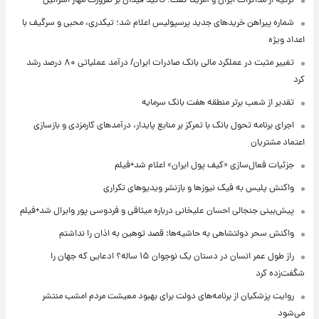
ترکیه از مذاکرات ایران و آمریکا گفت؛ تأکید فیدان بر ضرورت مهار اسرائیل
شماره پیراهن خریدهای جدید پرسپولیس اعلام شد؛ تیکدری، محبی و سرگیف با
اعداد ویژه
تغییر مثبت در عملکرد مالی بانک صادرات ایران/ درآمد عملیاتی ۸۰ درصد رشد
کرد
تقدیر از شعب برتر منطقه هفت بانک سرمایه
اجرای برنامه تحول بانک با تمرکز بر منابع پایدار، درآمدهای کارمزدی و بازسازی
اعتماد مشتریان
جزئیات فعال‌سازی «کیف پول ایران» اعلام شد+فیلم
واکنش پلیس به فیک نیوزها و بازنشر ویدیوهای تکراری
پیش‌بینی جنجالی احسان علیخانی درباره میثاقی و فردوسی پور وایرال شد+فیلم
واکنش سحر دولتشاهی به حاشیه‌ها: قصد توهین به اذان را نداشتم
راز طول عمر انسان در دستان یک نوجوان ۱۵ ساله؟ ادعایی که جهان را
شگفت‌زده کرد
روایت پزشکیان از برنامه‌های دولت برای بهبود معیشت مردم امشب منتشر
می‌شود