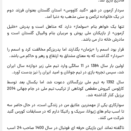
مادری بازی کند.
سردار آزمون در شهر «گنبد کاووس» استان گلستان بعنوان فرزند دوم
در یک خانواده ترکمن و سنی مذهب به دنیا آمد.
تنها یک خواهر بنام «سولماز» دارد که متاهل است و پدرش «خلیل
آزمون» از بازیکنان ملی پوش و مربیان بنام والیبال گلستان است و
مادرش خانه دار می باشد.
قرار بود اسمم را «پژمان» بگذارند اما پدربزرگم مخالفت کرد و اسمم را
«سردار» گذاشت که به معنای مشتاق به ارتفاع و رهبر و حاکم می باشد.
اولین بار سال 1384 در 11 سالگی وارد تیم ملی زیر دوازده سال ایران
شد، سپس تجربه بازی در تیم جوانان و امید ایران را نیز بدست آورد.
سال 1392 به تیم ملی بزرگسالان دعوت شد اما یکسال بعد توسط
کارلوس کیروش مقطعی کوتاهی از ترکیب تیم ملی در جام جهانی 2014
برزیل کنار گذاشته شد.
سوارکاری یکی از مهمترین علایق من در زندگی است، در حال حاضر سه
تا اسب بنام های ژیوانا، سریک و راتیکا دارم که در مسابقات کورس گنبد
شرکت می کنند.
ناگفته نماند این بازیکن حرفه ای فوتبال در سال 1400 صاحب 24 اسب