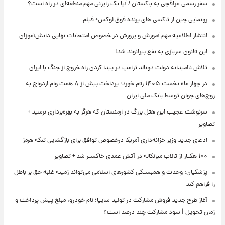
سفر رسمی عراقچی به پاکستان / آیا یک رایزنی مهم منطقه‌ای در راه است؟
رونمایی چین از تاکسی های پرنده فوق لوکس+ فیلم
انتشار اطلاعیه مهم آموزش و پرورش در خصوص امتحانات نهایی دانش‌آموزان
این قانون سربازی به نفع بیرانوند شد!
تلاش ناامیدانه‌ دولت دونالد ترامپ در پیدا کردن راه خروج از جنگ با ایران
در چهار ماه نخست ۱۴۰۵ رقم خورد؛ پرداخت بیش از ۸ همت وام ازدواج به
زوج‌های جوان توسط بانک ملی ایران
سرنوشت عجیب این هتل بزرگ در ارمنستان که هرگز به بهره‌برداری نرسید +
تصاویر
ادعای جدید وزیر خزانه‌داری آمریکا درخصوص توافق برای بازگشایی تنگه هرمز
۱۰۰ هکتار از تالاب میانکاله در آتش عمدی خاکستر شد + تصاویر
پزشکیان: وحدت و همبستگی کشورهای اسلامی می‌تواند زمینه غلبه حق بر باطل
را فراهم کند
آغاز طرح جدید فروش مشارکت در تولید سایپا؛ نام خودرو، مبلغ پیش پرداخت و
زمان تحویل | سود مشارکت چند درصد است؟