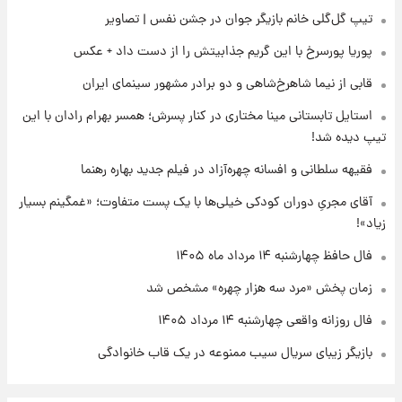
۱۶ ساعت پیش
تیپ گل‌گلی خانم بازیگر جوان در جشن نفس | تصاویر
علی مطهری: اجرای کامل تفاهم‌نامه اسلام‌آباد،
پیروزی بزرگ‌تری برای ایران است
پوریا پورسرخ با این گریم جذابیتش را از دست داد + عکس
قابی از نیما شاهرخ‌شاهی و دو برادر مشهور سینمای ایران
۱۷ ساعت پیش
واکنش تند تاکر کارلسون به حمله آمریکا به
استایل تابستانی مینا مختاری در کنار پسرش؛ همسر بهرام رادان با این
مدرسه میناب؛ «باید سیلی محکمی به صورت
تیپ دیده شد!
ترامپ زد»
فقیهه سلطانی و افسانه چهره‌آزاد در فیلم جدید بهاره رهنما
۱۷ ساعت پیش
قیمت طلا و سکه امروز چهارشنبه ۱۴ مرداد
آقای مجریِ دوران کودکی خیلی‌ها با یک پست متفاوت؛ «غمگینم بسیار
۱۴۰۵/کاهش قیمت طلا و سکه
زیاد»!
فال حافظ چهارشنبه ۱۴ مرداد ماه ۱۴۰۵
زمان پخش «مرد سه هزار چهره» مشخص شد
فال روزانه واقعی چهارشنبه ۱۴ مرداد ۱۴۰۵
بازیگر زیبای سریال سیب ممنوعه در یک قاب خانوادگی