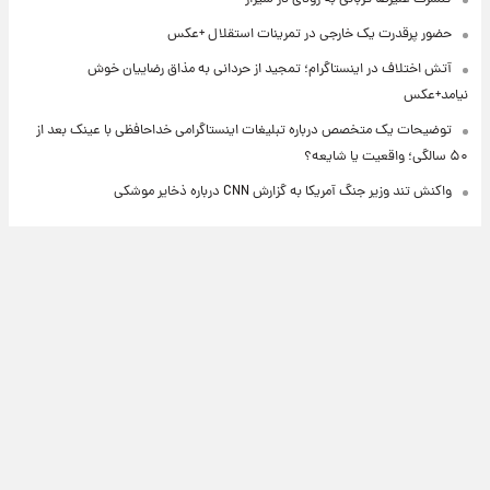
حضور پرقدرت یک خارجی در تمرینات استقلال +عکس
آتش اختلاف در اینستاگرام؛ تمجید از حردانی به مذاق رضاییان خوش
نیامد+عکس
توضیحات یک متخصص درباره تبلیغات اینستاگرامی خداحافظی با عینک بعد از
۵۰ سالگی؛ واقعیت یا شایعه؟
واکنش تند وزیر جنگ آمریکا به گزارش CNN درباره ذخایر موشکی