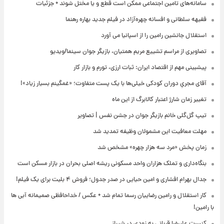
سامانه‌های تامین اجتماعی ممکن است قطع و یا مختل شوند + جزئیات
فقیهه سلطانی و افسانه چهره‌آزاد در فیلم جدید بهاره رهنما
استقلال جانشین رامین را از اسپانیا می آورد
تصاویری از مراسم تشییع مریم همتیان، بازیگر جوان سینما/ویدیو
پیشبینی مهم از اقتصاد ایران: ثبات ارزی، تورم و بازار کار
آقای مجریِ دوران کودکی خیلی‌ها با یک پست متفاوت؛ «غمگینم بسیار زیاد»!
تغییر زمان شارژ اعتبار کالابرگ از این ماه
تیپ گل‌گلی خانم بازیگر جوان در جشن نفس | تصاویر
مهلت معافیت این مشمولان وظیفه تمدید شد
زمان پخش «مرد سه هزار چهره» مشخص شد
بنگاه‌داری و تملک هزاران واحد مسکونی ریشه اصلی بحران در بازار مسکن است
جدال بهرام افشاری و امین حیایی در صدر جدول؛ فروش ۴ بلیت برای یک فیلم!
کار استقلال و رامین رضاییان رسما تمام شد + عکس / خداحافظی صمیمانه آبی ها
با رامین!
کنسرت علیرضا قربانی به زودی در شیراز