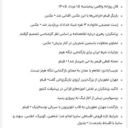
فال روزانه واقعی پنجشنبه ۱۵ مرداد ۱۴۰۵
بازیگر فیلم اخراجی‌ها با این عکس آفتابی شد + عکس
ژست صمیمی خانواده ۴ نفره شیلا خداداد پربازدید شد + عکس
پزشکیان: رهبری درباره تفاهمنامه بر اساس نظر کارشناسی تصمیم گرفتند
تصاویر متفاوت یاسمین شجریان در کنار پدرش+ عکس
جزئیات شرط ایران برای بازگشایی تنگه هرمز
حمله لفظی قیصر به ابی خبرساز شد! + فیلم
غریب‌آبادی: تفاهم با عمان به معنای بازگشایی تنگه هرمز نیست
مهران غفوریان از بزرگ‌ترین آرزوی بازیگری‌اش گفت+ فیلم
تاکید پزشکیان بر نقش آموزه‌های قرآنی در پیشرفت کشور
پرسپولیس پیش از آغاز لیگ به پیروزی رسید
بازگشت مهران غفوریان به قاب تلویزیون با سریالی نوستالژیک + فیلم
شرایط تازه فروش اقساطی سایپا اعلام شد؛ شاهین، کوییک، اطلس، سهند و
ساینا با اقساط بلندمدت + جدول