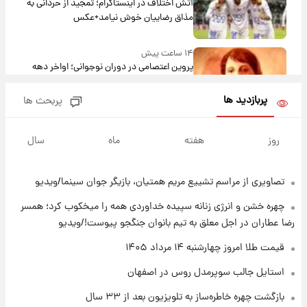
آتش اختلاف در اینستاگرام؛ تمجید از حردانی به
مذاق رضاییان خوش نیامد+عکس
۱۴ ساعت پیش
پروین اعتصامی در دوران نوجوانی؛ اواخر دهه
۱۲۹۰ شمسی
پربازدید ها
پربحث ها
۱۴ ساعت پیش
قدرت‌نمایی نظامی چین؛ بمب‌افکن حامل موشک
روز
هفته
ماه
سال
هسته‌ای در آسمان ظاهر شد
تصاویری از مراسم تشییع مریم همتیان، بازیگر جوان سینما/ویدیو
۱۵ ساعت پیش
رونالدو از گنجینه خودروهای لوکسش رونمایی
چهره خشن و انرژی زنانه سپیده خداوردی همه را میخکوب کرد؛ همسر
کرد
رضا عطاران در اجل معلق به تیم بانوان جنگجو پیوست!/ویدیو
۱۶ ساعت پیش
قیمت طلا امروز چهارشنبه ۱۴ مرداد ۱۴۰۵
قیمت دلار در بازار آزاد امروز چهارشنبه ۱۴ مرداد
استایل جالب سوپرمدل روس در اصفهان
۱۴۰۵/ نرخ‌ها ثابت ماند؟ +جدول
بازگشت چهره خاطره‌ساز به تلویزیون بعد از ۳۳ سال