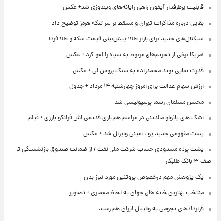
قابلیت پرطرفدار آیفون راهی رایانه‌های ویندوزی شد+ عکس
بقایی درباره مذاکرات تهران و مسقط بر سر تنگه هرمز توضیح داد
سیگنال‌های جدید برای بازار طلا؛ پیش‌بینی قیمت سکه و طلا فردا
آمریکا برخی از تحریم‌های مربوط به سپاه را لغو کرد + عکس
قدرت نمایی نوید محمدزاده به سبک بروس لی + عکس
ارزش سهام عدالت برای امروز چهارشنبه ۱۴ مرداد + جدول
محسن مسلمان رسما پرسپولیسی شد
اشک های پائولو مالدینی در مراسم هم بازی قدیمی اش فرانکو بارزی + فیلم
پست مفهومی جدید پویا امینی وایرال شد + عکس
پشت پرده‌ مسدودی حساب شرکت ملی نفت / از ضمانت صندوق بازنشستگی تا
صف ۳ بانک طلبکار
یک پژوهش مهم درخصوص پروتئین مورد نیاز بدن
منتخب بهترین خانه های جهان به لحاظ معماری + تصاویر
قراردادهای نجومی به والیبال ایران هم رسید