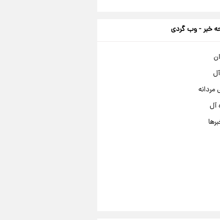
 خبر - وب گردی
ان
آل
مردانه
 آل
برها