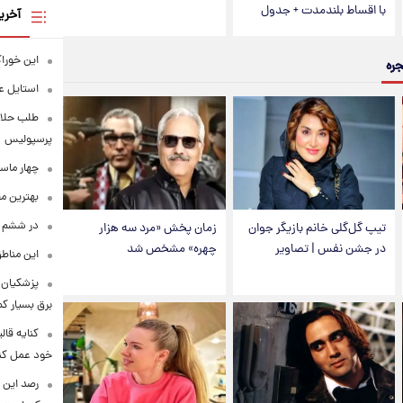
با اقساط بلندمدت + جدول
آخری
این خوراک
جره
استایل ع
طلب حلالی
پرسپولیس
چهار ماس
بهترین م
در ششم ا
تیپ گل‌گلی خانم بازیگر جوان
زمان پخش «مرد سه هزار
در جشن نفس | تصاویر
چهره» مشخص شد
این مناطق
پزشکیان: 
برق بسیار ک
کنایه قال
خود عمل کن
رصد این 