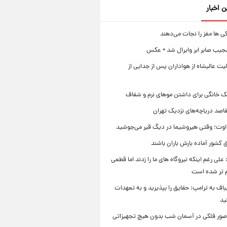
ن اخبار
ی ها مغز را نجات می‌دهند
جیب صابر ابر وایرال شد + عکس
ت عالیشاه از هواداران پس از جدایی از
ک خانگی برای داشتن موهای نرم و شفاف
قاصد دریاچه‌های نزدیک تهران
وت؛ وقتی هیروشیما در دیگ قیر می‌جوشید
 کشور آماده بارش باران باشند
علی رغم اینکه نیروگاه های ما را زدند اما قطعی
م تر شده است
یباف به ترامپ: حقایق را بپذیرید و به تعهدات
ید
صور فلکی در آسمان شب بدون هیچ تجهیزاتی