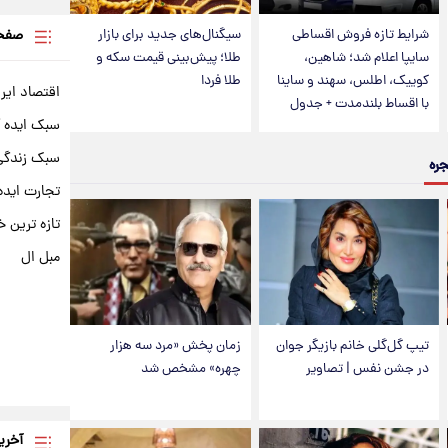
صفحه
شرایط تازه فروش اقساطی
سیگنال‌های جدید برای بازار
سایپا اعلام شد؛ شاهین،
طلا؛ پیش‌بینی قیمت سکه و
کوییک، اطلس، سهند و ساینا
طلا فردا
اقتصاد ایر
با اقساط بلندمدت + جدول
سبک ایده 
سبک زندگی 
جره
تجارت ایده
تازه ترین خ
مبل ال
تیپ گل‌گلی خانم بازیگر جوان
زمان پخش «مرد سه هزار
در جشن نفس | تصاویر
چهره» مشخص شد
آخری