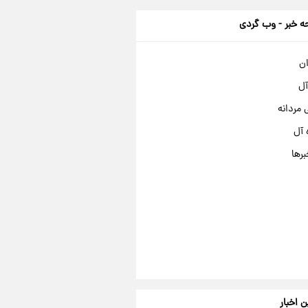
 خبر - وب گردی
ان
آل
مردانه
 آل
برها
ن اخبار