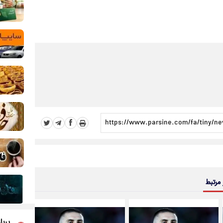
 مرتبط
پربا