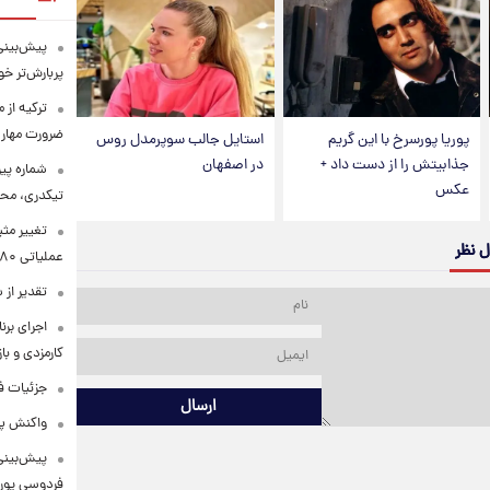
پیش‌بینی 
پربارش‌تر خو
ترکیه از 
ضرورت مهار 
پوریا پورسرخ با این گریم
استایل جالب سوپرمدل روس
جذابیتش را از دست داد +
در اصفهان
شماره پی
عکس
تیکدری، محب
تغییر مثب
ل نظر
عملیاتی ۸۰ درصد رشد کرد
تقدیر از
اجرای برن
کارمزدی و با
جزئیات ف
ارسال
واکنش پل
پیش‌بینی
فردوسی پور 