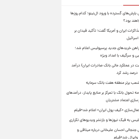
بارش‌های گسترده با ورود ال‌نینو؛ کدام روزها
اهند بود؟
مذاکرات ایران و آمریکا گفت؛ تأکید فیدان بر
اسرائیل
راهن خریدهای جدید پرسپولیس اعلام شد؛
ی و سرگیف با اعداد ویژه
ت در عملکرد مالی بانک صادرات ایران/ درآمد
 شعب برتر منطقه هفت بانک سرمایه
امه تحول بانک با تمرکز بر منابع پایدار، درآمدهای
زسازی اعتماد مشتریان
عال‌سازی «کیف پول ایران» اعلام شد+فیلم
یس به فیک نیوزها و بازنشر ویدیوهای تکراری
 جنجالی احسان علیخانی درباره میثاقی و
وایرال شد+فیلم