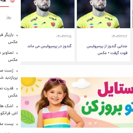
روز
بازیگر ف
۱۴۰۴/۳/۵
۱۴۰۴/۳/۱۲
عکس
جدایی گندوز از پرسپولیس
گندوز در پرسپولیس می ماند
تصاویر 
قوت گرفت + عکس
عکس
پربازدید 
قدرت نم
عکس
اشک های 
اش فرانکو ب
پست مفه