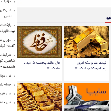
جزئیات ش
آمریکا ب
+ عکس
جره
بازگشت م
نوستالژیک 
مهران غف
گفت+ فیلم
شرایط تا
شاهین، کوی
قیمت طلا و سکه امروز
فال حافظ پنجشنبه ۱۵ مرداد
بلندمدت +
پنجشنبه ۱۵ مرداد ۱۴۰۵
ماه ۱۴۰۵
فال روزانه و
حمله لفظ
فال قهوه روزان
فال حافظ پنجشنب