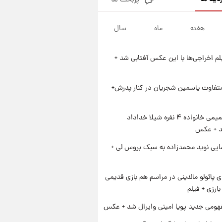
پربحث ها
ارزش سهام عدالت برای امروز
چهارشنبه ۱۴ مرداد + جدول
هفته
ماه
سال
۱ روز پیش
آغاز طرح جدید فروش مشارکت در
تولید سایپا؛ نام خودرو، مبلغ پیش
یلم اخراجی‌ها با این عکس آفتابی شد +
پرداخت و زمان تحویل | سود
۱ روز پیش
مشارکت چند درصد است؟
زمان پخش «مرد سه هزار چهره»
مشخص شد
متفاوت یاسمین شجریان در کنار پدرش+
۱ روز پیش
کار استقلال و رامین رضاییان رسما
ژست صمیمی خانواده ۴ نفره شیلا خداداد
تمام شد + عکس / خداحافظی
شد + عکس
صمیمانه آبی ها با رامین!
ایی نوید محمدزاده به سبک بروس لی +
پائولو مالدینی در مراسم هم بازی قدیمی
ارزی + فیلم
ومی جدید پویا امینی وایرال شد + عکس