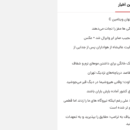
ن اخبار
ی ها مغز را نجات می‌دهند
جیب صابر ابر وایرال شد + عکس
ت عالیشاه از هواداران پس از جدایی از
ک خانگی برای داشتن موهای نرم و شفاف
قاصد دریاچه‌های نزدیک تهران
وت؛ وقتی هیروشیما در دیگ قیر می‌جوشید
 کشور آماده بارش باران باشند
علی رغم اینکه نیروگاه های ما را زدند اما قطعی
م تر شده است
یباف به ترامپ: حقایق را بپذیرید و به تعهدات
ید