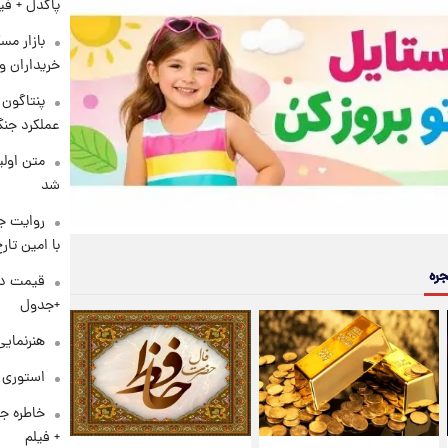
پاکدل + فی
بازار مس
خریداران و
عملکرد جنگ
متن اولی
شد
روایت ج
با امین تار
جره
+جدول
هنرنمایی
استوری م
خاطره جا
+ فیلم