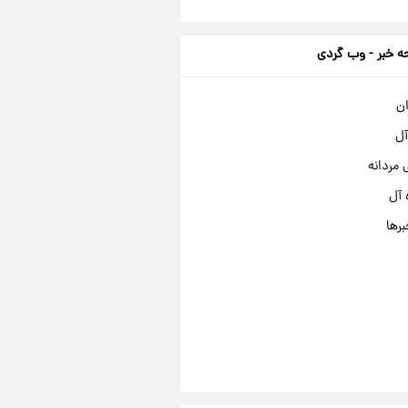
 خبر - وب گردی
ان
آل
مردانه
 آل
برها