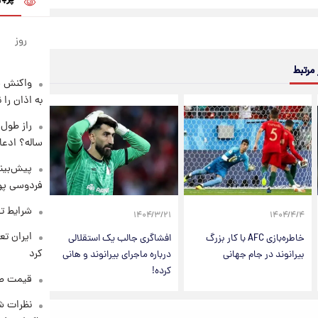
روز
 مرتبط
واکنش س
به اذان را 
ساله؟ ادعا
پیش‌بینی
فردوسی پور
شرایط تف
۱۴۰۴/۳/۲۱
۱۴۰۴/۴/۴
خاطره‌بازی AFC با کار بزرگ
افشاگری جالب یک استقلالی
کرد
بیرانوند در جام جهانی
درباره ماجرای بیرانوند و هانی
کرده!
قیمت طلا و 
نظرات شن