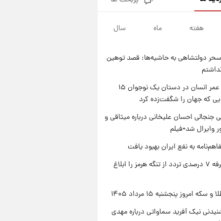
پربحث ها
فال قهوه روزانه پنجشنبه ۱۵ مرداد
ماه ۱۴۰۵
هفته
ماه
سال
۱ روز پیش
فال روزانه واقعی پنجشنبه ۱۵
مرداد ۱۴۰۵
حر دولتشاهی به حاشیه‌ها: قصد توهین
۱ روز پیش
نداشتم
ارزش سهام عدالت برای امروز
چهارشنبه ۱۴ مرداد + جدول
راز طول عمر انسان در دستان یک نوجوان ۱۵
یی که جهان را شگفت‌زده کرد
۱ روز پیش
آغاز طرح جدید فروش مشارکت در
 جنجالی احسان علیخانی درباره میثاقی و
تولید سایپا؛ نام خودرو، مبلغ پیش
 وایرال شد+فیلم
پرداخت و زمان تحویل | سود
مشارکت چند درصد است؟
اهم‌نامه به نفع ایران بهبود یافت
ایران تعرفه ۷ درصدی تردد از تنگه هرمز را ابلاغ
سکه امروز پنجشنبه ۱۵ مرداد ۱۴۰۵
یدنی نیک آفرید سماواتی درباره مهدی