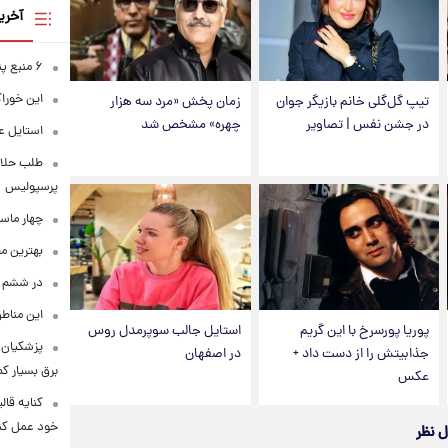
آخری
۶ منبع پنهان ویتامین C
این خوراک
تیپ گل‌گلی خانم بازیگر جوان
زمان پخش «مرد سه هزار
در جشن نفس | تصاویر
چهره» مشخص شد
استایل ع
طلب حلالی
پرسپولیس
چهار ماس
بهترین م
در ششم ا
این مناطق
پوریا پورسرخ با این گریم
استایل جالب سوپرمدل روس
پزشکیان: 
جذابیتش را از دست داد +
در اصفهان
برق بسیار ک
عکس
کنایه قال
خود عمل کن
ل نظر