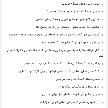
لیونل مسی عزادار شد! + جزئیات
ماجرای پیامک "مشمول سهمیه جنگ هستید"
استوری انگیزشی نفیسه روشن برای مخاطبانش+ عکس
عراقچی به ادعای سهم ۱۱ درصدی ایران از خزر پاسخ داد
کشف شهرهای گمشده مصر باستان در اعماق دریا و زیر شن‌های صحرا + تصاویر
پزشکیان: هنر، آوردن نگاه‌های مشترک به میدان است
قتل هولناک مداح سرشناس پس از ربوده شدن؛ فیلم جنایت برای خانواده ارسال
شد
واگذاری املاک تملیکی و مازاد بانک سرمایه از طریق مزایده عمومی
۸ کشف باستان شناسی که علم هنوز توضیحی برای آنها ندارد+ تصاویر
بررسی رابطه قیمت طلا و دلار در ایران
شرط سپاه برای بازگشایی تنگه هرمز
ماجرای جاسوسی کارمند سازمان ملل برای اسرائیل
تأیید وجود فسفر در بمباران استان فارس + جزئیات