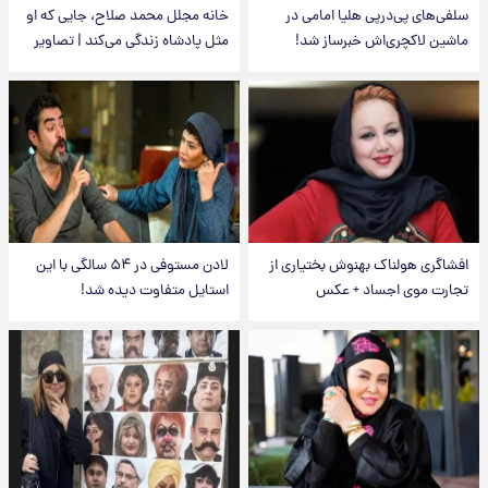
سلفی‌های پی‌درپی هلیا امامی در
خانه مجلل محمد صلاح، جایی که او
ماشین لاکچری‌اش خبرساز شد!
مثل پادشاه زندگی می‌کند | تصاویر
افشاگری هولناک بهنوش بختیاری از
لادن مستوفی در ۵۴ سالگی با این
تجارت موی اجساد + عکس
استایل متفاوت دیده شد!