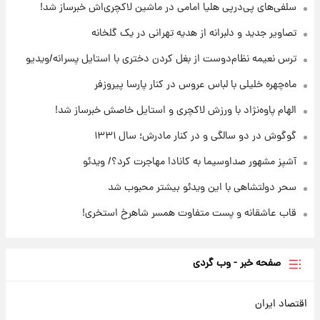
۱۹ ساعت پیش
سلفی‌های پی‌درپی هلیا امامی در ماشین لاکچری‌اش خبرساز شد!
با قدرتمندترین و بادوام ترین تانک جهان آشنا
شوید+ فیلم
تصاویر جدید و دلبرانه از هدیه تهرانی در یک گلخانه
ترس نعیمه نظام‌دوست از بغل کردن دختری با استایل پسرانه/ویدیو
۲۰ ساعت پیش
قیمت طلا ۱۸عیار امروز شنبه ۱۷ مرداد ۱۴۰۵
ماه‌چهره خلیلی با لباس عروس در کنار پارسا پیروزفر
+جدول
الهام پاوه‌نژاد با ورزش لاکچری و استایل خاصش خبرساز شد!
گوگوش در دو سالگی و در کنار مادرش؛ سال ۱۳۳۱
آشپز مشهور صداوسیما به کانادا مهاجرت کرد؟/ ویدئو
سحر دولتشاهی با این ویدئو بیشتر محبوب شد
قاب عاشقانه و پست متفاوت همسر شاهرخ استخری!
صفحه خبر - وب گردی
اقتصاد ایران