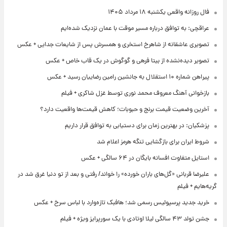
فال روزانه واقعی یکشنبه ۱۸ مرداد ۱۴۰۵
عراقچی: به توافق درباره مسیر موقت با عمان نزدیک شده‌ایم
تصویری عاشقانه از شاهرخ استخری و همسرش پس از شایعات جدایی + عکس
تصویر دیده‌نشده از بیتا فرهی و گوگوش در یک قاب خاص + عکس
پیراهن شماره ۱۰ استقلال به جانشین رامین رضاییان رسید + عکس
بازخوانی آهنگ معروف محمد نوری توسط غزل شاکری + فیلم
آخرین وضعیت قیمت برنج و حبوبات؛ کاهش قیمت‌ها واقعیت دارد؟
پزشکیان: در بهترین زمان برای دستیابی به توافق قرار داریم
شروط ایران برای بازگشایی تنگه هرمز اعلام شد
استایل متفاوت افسانه بایگان در ۶۴ سالگی + عکس
علیرضا قربانی «گل‌های باران خورده» را خواند/ رفتی و بعد از تو دنیا غرق شد در
گریه‌هایم + فیلم
خرید جدید پرسپولیس رسمی شد؛ هافبک تازه‌وارد با لباس سرخ + عکس
جشن تولد ۴۳ سالگی لیلا اوتادی با یک سورپرایز ویژه + فیلم