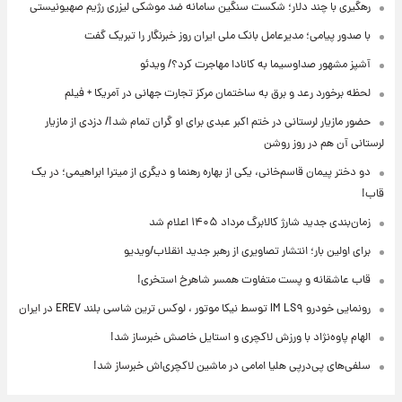
رهگیری با چند دلار؛ شکست سنگین سامانه ضد موشکی لیزری رژیم صهیونیستی
با صدور پیامی؛ مدیرعامل بانک ملی ایران روز خبرنگار را تبریک گفت
آشپز مشهور صداوسیما به کانادا مهاجرت کرد؟/ ویدئو
لحظه برخورد رعد و برق به ساختمان مرکز تجارت جهانی در آمریکا + فیلم
حضور مازیار لرستانی در ختم اکبر عبدی برای او گران تمام شد!/ دزدی از مازیار
لرستانی آن هم در روز روشن
دو دختر پیمان قاسم‌خانی، یکی از بهاره رهنما و دیگری از میترا ابراهیمی؛ در یک
قاب!
زمان‌بندی جدید شارژ کالابرگ مرداد ۱۴۰۵ اعلام شد
برای اولین بار؛ انتشار تصاویری از رهبر جدید انقلاب/ویدیو
قاب عاشقانه و پست متفاوت همسر شاهرخ استخری!
رونمایی خودرو IM LS۹ توسط نیکا موتور ، لوکس ترین شاسی بلند EREV در ایران
الهام پاوه‌نژاد با ورزش لاکچری و استایل خاصش خبرساز شد!
سلفی‌های پی‌درپی هلیا امامی در ماشین لاکچری‌اش خبرساز شد!