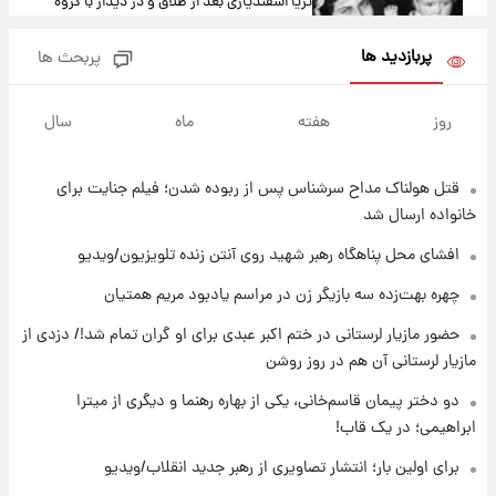
ثریا اسفندیاری بعد از طلاق و در دیدار با گروه
بیتلز
پربازدید ها
پربحث ها
۱۸ ساعت پیش
ادعای جنجالی درباره اینفانتینو؛ اتهام پرداخت
روز
هفته
ماه
سال
پول به معشوقه با درآمد یوفا
قتل هولناک مداح سرشناس پس از ربوده شدن؛ فیلم جنایت برای
۱۸ ساعت پیش
هشدار درباره کمبود یک ماده معدنی؛ خطر
خانواده ارسال شد
آلزایمر و زوال عقل افزایش می‌یابد؟
افشای محل پناهگاه‌ رهبر شهید روی آنتن زنده تلویزیون/ویدیو
۱۸ ساعت پیش
چهره بهت‌زده سه بازیگر زن در مراسم یادبود مریم همتیان
انتقاد تند پیمان طالبی از مسئولان استقلال در
حضور مازیار لرستانی در ختم اکبر عبدی برای او گران تمام شد!/ دزدی از
پی رفتن رامین رضاییان+ عکس
مازیار لرستانی آن هم در روز روشن
۱۹ ساعت پیش
دو دختر پیمان قاسم‌خانی، یکی از بهاره رهنما و دیگری از میترا
قیمت گوشت گوساله و گوسفند امروز شنبه ۱۷
ابراهیمی؛ در یک قاب!
مرداد ۱۴۰۵ +جدول
برای اولین بار؛ انتشار تصاویری از رهبر جدید انقلاب/ویدیو