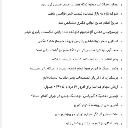
عمان: مذاکرات درباره تنگه هرمز در مسیر مثبتی قرار دارد
شوک تازه به بازار لبنیات؛ قیمت شیر افزایش یافت
تاریخ اعلام نتایج نهایی دکتری مشخص شد
پرسپولیس مقابل آلومینیوم متوقف شد؛ پایان شکست‌ناپذیری تارتار
استایل سحر دولتشاهی با لباس چروک خبرساز شد + عکس
سخنگوی ارتش: نظم ایرانی در تنگه هرمز بازگشت‌ناپذیر است
رهبر انقلاب: رسانه‌ها نقاط ضعف را برجسته نکنند
ونس: جنگ با ایران هنوز تمام نشده است؛ در میانه بازی هستیم
پزشکیان: تا آخر پای تصمیمات رهبر انقلاب ایستاده‌ایم
ارزش سهام عدالت برای امروز ۱۷ مرداد ۱۴۰۵ + جدول
بهترین تعمیرگاه گیربکس اتوماتیک جیلی در تهران کدام است؟
آخرین خبر از پرونده کلثوم اکبری
علت اصلی آلودگی هوای تهران در روزهای اخیر
رضا شکاری از تیم جدیدش رونمایی کرد