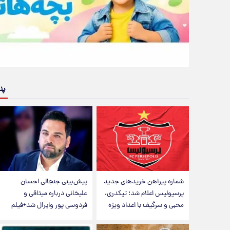
پن
شماره پیراهن خریدهای جدید
پیش‌بینی جنجالی احسان
پرسپولیس اعلام شد؛ تیکدری،
علیخانی درباره میثاقی و
محبی و سرگیف با اعداد ویژه
فردوسی پور وایرال شد+فیلم