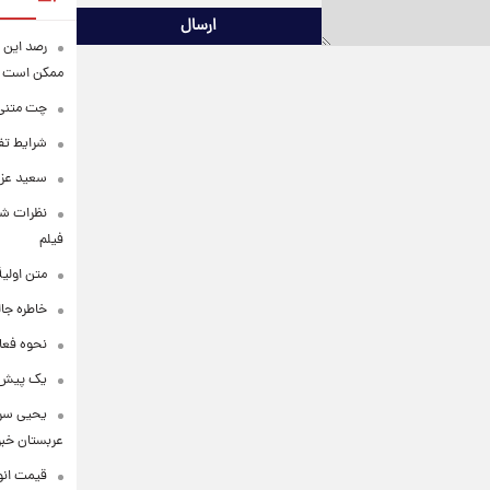
ارسال
رصد این 
ممکن است
چت متنی نا
شرایط تفا
سعید عزت
نظرات شن
فیلم
متن اولی
خاطره جال
نحوه فعا
یک پیش‌بی
یحیی سری
عربستان خبر 