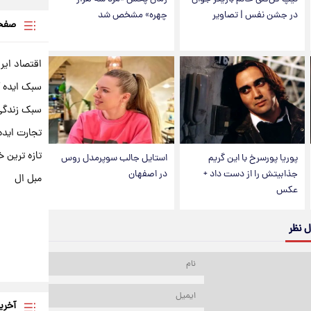
در جشن نفس | تصاویر
چهره» مشخص شد
صفحه
اقتصاد ایر
سبک ایده 
سبک زندگی 
تجارت ایده
تازه ترین خ
پوریا پورسرخ با این گریم
استایل جالب سوپرمدل روس
جذابیتش را از دست داد +
در اصفهان
مبل ال
عکس
ل نظر
آخری