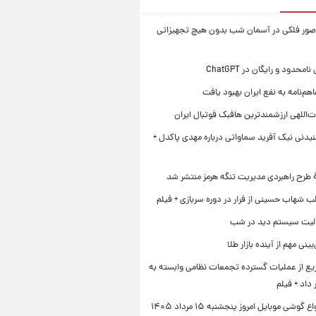
صور فلکی در آسمان شب بدون هیچ تجهیزاتی
محدود و رایگان در ChatGPT
هم‌نامه به نفع ایران بهبود یافت
‌اللهی ارزشمندترین هافبک فوتبال ایران
یدنی نیک آفرید سماواتی درباره مهدی پاکدل +
ۀ طرح راهبردی مدیریت تنگه هرمز منتشر شد
ب شهاب حسینی از فرار در دوره سربازی + فیلم
لیت سیستم دید در شب
نی مهم از آینده بازار طلا
ع از عملیات گسترده تجمعات نظامی وابسته به
داد + فیلم
قیمت انواع گوشی موبایل امروز پنجشنبه ۱۵ مرداد ۱۴۰۵