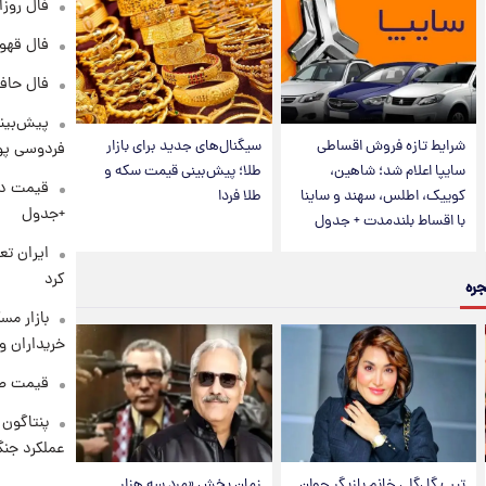
فال روزانه و
فال قهوه روزان
فال حافظ پنجشنب
پیش‌بینی
شرایط تازه فروش اقساطی
سیگنال‌های جدید برای بازار
فردوسی پور
سایپا اعلام شد؛ شاهین،
طلا؛ پیش‌بینی قیمت سکه و
کوییک، اطلس، سهند و ساینا
طلا فردا
+جدول
با اقساط بلندمدت + جدول
کرد
جره
بازار مس
خریداران و
قیمت طلا و 
عملکرد جنگ
تیپ گل‌گلی خانم بازیگر جوان
زمان پخش «مرد سه هزار