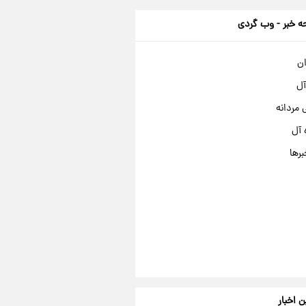
 خبر - وب گردی
ان
آل
مردانه
 آل
برها
ن اخبار