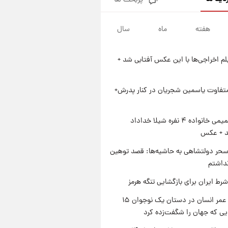
پربحث ها
فال قهوه روزانه پنجشنبه ۱۵ مرداد
ماه ۱۴۰۵
هفته
ماه
سال
۲۱ ساعت پیش
فال روزانه واقعی پنجشنبه ۱۵
مرداد ۱۴۰۵
یلم اخراجی‌ها با این عکس آفتابی شد +
۱ روز پیش
ارزش سهام عدالت برای امروز
چهارشنبه ۱۴ مرداد + جدول
متفاوت یاسمین شجریان در کنار پدرش+
۱ روز پیش
آغاز طرح جدید فروش مشارکت در
ژست صمیمی خانواده ۴ نفره شیلا خداداد
تولید سایپا؛ نام خودرو، مبلغ پیش
شد + عکس
پرداخت و زمان تحویل | سود
مشارکت چند درصد است؟
حر دولتشاهی به حاشیه‌ها: قصد توهین
نداشتم
رط ایران برای بازگشایی تنگه هرمز
راز طول عمر انسان در دستان یک نوجوان ۱۵
یی که جهان را شگفت‌زده کرد