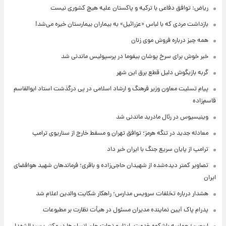
ریاض: توافق دفاعی با ترکیه و پاکستان علیه هیچ کشوری نیست
بازداشت مردی که با لباس «عزرائیل» به بیماران بیمارستان خیره می‌شد!
همه چیز درباره فروش موی زنان
خبر خوش برای سرخ پوشان بیفوما در پرسپولیس ماندنی شد
گربه بازیگوش دلیل قطع برق این شهر
پیام تسلیت معاون وزیر فرهنگ و ارشاد اسلامی در پی درگذشت استاد ابوالقاسم
قاسم‌زاده
وینیسیوس در رئال مادرید ماندنی شد
معادله جدید در تنگه هرمز؛ توافق تهران و مسقط خارج از سناریوی ترامپ
ترامپ از پایان سریع جنگ با ایران خبر داد
تصاویر کمتر دیده‌شده از شهیدان حاجی‌زاده و باقری؛ فرماندهان شهید هوافضای
ایران
هشدار درباره تخلفات سرویس مدارس؛ راهکار شکایت والدین اعلام شد
پدرام پاک آیین نماینده مدیران مسئول در هیأت نظارت بر مطبوعات