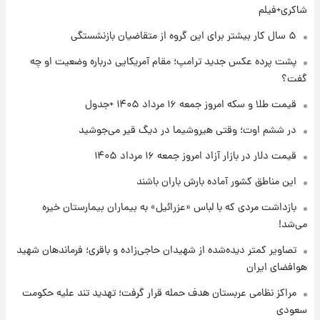
شاکری+فیلم
۱ روز پیش
۵ سال کار بیشتر برای این گروه از متقاضیان بازنشستگی
جزئیات فعال‌سازی «کیف پول ایران» اعلام
پشت پرده عکس جدید ترامپ؛ مقام آمریکایی درباره وضعیت او چه
شد+فیلم
گفت؟
۱ روز پیش
قیمت طلا و سکه امروز جمعه ۱۶ مرداد ۱۴۰۵ +جدول
تغییر تند قیمت محصولات ایران‌خودرو و سایپا
امروز پنجشنبه ۱۵ مرداد ۱۴۰۵ +جدول
در ششم اوت؛ وقتی هیروشیما در دیگ قیر می‌جوشید
قیمت دلار در بازار آزاد امروز جمعه ۱۶ مرداد ۱۴۰۵
۱ روز پیش
این مناطق کشور آماده بارش باران باشند
قیمت طلا و سکه امروز پنجشنبه ۱۵ مرداد ۱۴۰۵
بازداشت مردی که با لباس «عزرائیل» به بیماران بیمارستان خیره
می‌شد!
۱ روز پیش
شارژ جدید کالابرگ برای سه دهک؛ جزئیات اعلام
تصاویر کمتر دیده‌شده از شهیدان حاجی‌زاده و باقری؛ فرماندهان شهید
شد
هوافضای ایران
مراکز نظامی عربستان هدف حمله قرار گرفت؛ تهدید تند علیه حکومت
سعودی