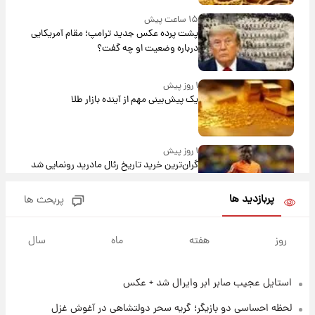
۱۵ ساعت پیش
پشت پرده عکس جدید ترامپ؛ مقام آمریکایی
درباره وضعیت او چه گفت؟
۱ روز پیش
یک پیش‌بینی مهم از آینده بازار طلا
۱ روز پیش
گران‌ترین خرید تاریخ رئال مادرید رونمایی شد
پربازدید ها
پربحث ها
۱ روز پیش
پیش‌بینی بارش‌های گسترده با ورود ال‌نینو؛ کدام
روز
هفته
ماه
سال
روزها پربارش‌تر خواهند بود؟
استایل عجیب صابر ابر وایرال شد + عکس
۱ روز پیش
شماره پیراهن خریدهای جدید پرسپولیس اعلام
لحظه احساسی دو بازیگر؛ گریه سحر دولتشاهی در آغوش غزل
شد؛ تیکدری، محبی و سرگیف با اعداد ویژه