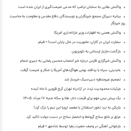
واکنش بقایی به سخنان ترامپ که مدعی غنیمت‌گیری از ایران شده است
بیانیه دبیرکل مجمع خبرنگاران و نویسندگان دفاع مقدس و مقاومت به مناسبت
روز خبرنگار
واکنش همتی به اظهارات وزیر خزانه‌داری آمریکا
سفارت ایران در کازان: ماموریت در حال پایان است! + فیلم
بازگشت مازیار لرستانی به تلویزیون
واکنش خبرگزاری فارس درباره خبر انتصاب محسن رضایی به دبیری شعام
عابدینی: سپاه با پدافند بومی هواگردهای آمریکا را شکار و غنیمت گرفت
تصمیم غیرمنتظره دیپ‌سیک خبرساز شد
جزئیات محدودیت تردد در آزادراه تهران کرج قزوین تا ماه آینده
یک پیش ‌بینی مهم برای قیمت دلار، طلا و سکه شنبه ۱۷ مرداد ۱۴۰۵
بازیکن به درد نخور استقلال با مقصد اروپا این تیم را ترک کرد!
عراق بر خلع سلاح گروه‌ها و انحصار سلاح در دست دولت تاکید کرد
بازخوانی آهنگی در وصف حضرت زهرا توسط شادمهر + فیلم