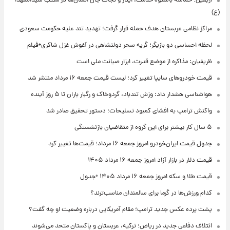
اربعین؛ حماسه باشکوه خدمت، ایثار و نجات جان انسان‌ها در مکتب سیدالشهدا
(ع)
مراکز نظامی عربستان هدف حمله قرار گرفت؛ تهدید تند علیه حکومت سعودی
لحظه احساسی دو بازیگر؛ گریه سحر دولتشاهی در آغوش غزل شاکری+فیلم
ظریفیان: مذاکره از موضع قدرت، ابزار صیانت ملی است
قیمت خودروهای سایپا تغییر کرد؛ لیست قیمت جمعه ۱۶ مرداد منتشر شد
هواشناسی هشدار داد: وزش تندباد، گردوخاک و رگبار باران تا ۵ روز آینده
واکنش ترامپ به افشای کمبود تسلیحات؛ دستور تحقیق صادر شد
۵ سال کار بیشتر برای این گروه از متقاضیان بازنشستگی
جدول قیمت ایران‌خودرو امروز جمعه ۱۶ مرداد؛ قیمت‌ها تغییر کرد
قیمت دلار در بازار آزاد امروز جمعه ۱۶ مرداد ۱۴۰۵
قیمت طلا و سکه امروز جمعه ۱۶ مرداد ۱۴۰۵ +جدول
کدام ورزش‌ها در گرما برای سالمندان مناسب‌ترند؟
پشت پرده عکس جدید ترامپ؛ مقام آمریکایی درباره وضعیت او چه گفت؟
ائتلاف دفاعی جدید در ریاض؛ ترکیه، عربستان و پاکستان متحد می‌شوند