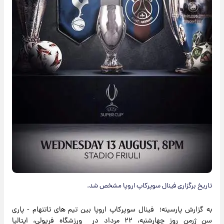
تاریخ برگزاری فینال سوپرکاپ اروپا مشخص شد.
به گزارش پارسینه؛ فینال سوپرکاپ اروپا بین تیم های ‌تاتنهام - پاری
سن ژرمن روز چهارشنبه، ۲۲ مرداد در ‌‌ورزشگاه فریولی، ایتالیا