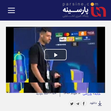
Play
Video
حجم ویدیو: 818.96K
|
مدت زمان ویدیو: 00:00:13
>
ورزشی
۱۰ خرداد ۱۴۰۴
۲۳:۵۰
خانه
150 بازدید
دانلود