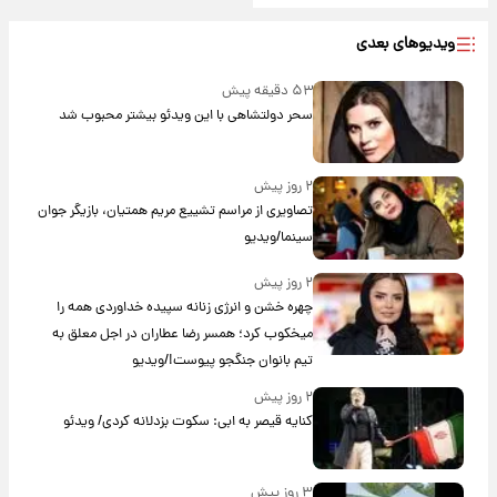
ویدیوهای بعدی
۵۳ دقیقه پیش
سحر دولتشاهی با این ویدئو بیشتر محبوب شد
۲ روز پیش
تصاویری از مراسم تشییع مریم همتیان، بازیگر جوان
سینما/ویدیو
۲ روز پیش
چهره خشن و انرژی زنانه سپیده خداوردی همه را
میخکوب کرد؛ همسر رضا عطاران در اجل معلق به
تیم بانوان جنگجو پیوست!/ویدیو
۲ روز پیش
کنایه قیصر به ابی: سکوت بزدلانه کردی/ ویدئو
۳ روز پیش