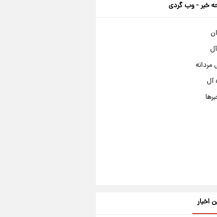
 خبر - وب گردی
ان
آل
مردانه
 آل
برها
ن اخبار