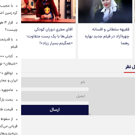
با عجیب 
کره زمین آش
فرا
فقیهه سلطانی و افسانه
آقای مجریِ دوران کودکی
چیست؟
چهره‌آزاد در فیلم جدید بهاره
خیلی‌ها با یک پست متفاوت؛
با قدرتمن
رهنما
«غمگینم بسیار زیاد»!
فیلم
«شیطان» نو
ل نظر
ایران و عمان
ماه‌چهره 
بحث بازگ
قیمت طلا ۱۸عیار امروز شنبه ۱۷ مرداد ۴۰۵
ارسال
قربانی می‌کن
رتبه‌بندی‌ها