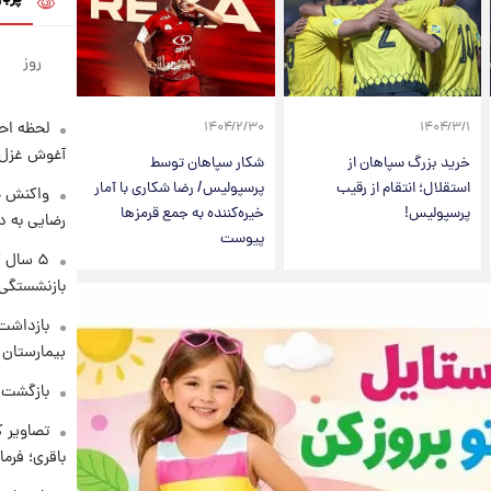
روز
لحظه احس
۱۴۰۴/۲/۳۰
۱۴۰۴/۳/۱
آغوش غزل 
خرید بزرگ سپاهان از
شکار سپاهان توسط
استقلال؛ انتقام از رقیب
پرسپولیس/ رضا شکاری با آمار
واکنش خ
پرسپولیس!
خیره‌کننده به جمع قرمزها
رضایی به د
پیوست
۵ سال 
بازنشستگی
بازداشت 
بیمارستان 
بازگشت م
تصاویر ک
باقری؛ فرم