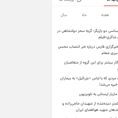
پربحث ها
گران‌ترین خرید تاریخ رئال مادرید
رونمایی شد
هفته
ماه
سال
۱ روز پیش
پیش‌بینی بارش‌های گسترده با
ورود ال‌نینو؛ کدام روزها پربارش‌تر
اسی دو بازیگر؛ گریه سحر دولتشاهی در
خواهند بود؟
۱ روز پیش
شاکری+فیلم
شماره پیراهن خریدهای جدید
پرسپولیس اعلام شد؛ تیکدری،
برگزاری فارس درباره خبر انتصاب محسن
محبی و سرگیف با اعداد ویژه
بیری شعام
۱ روز پیش
جزئیات فعال‌سازی «کیف پول
کار بیشتر برای این گروه از متقاضیان
ایران» اعلام شد+فیلم
مردی که با لباس «عزرائیل» به بیماران
خیره می‌شد!
ازیار لرستانی به تلویزیون
متر دیده‌شده از شهیدان حاجی‌زاده و
اندهان شهید هوافضای ایران