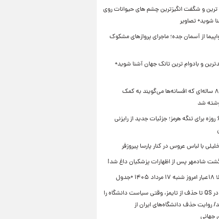
ترین و شگفت انگیزترین چشم های حیوانات روی
نا شوید+ تصاویر
ر ۴ هواپیما از آسمان جده؛ ماجرای پروازهای مشکوک
دترین و بادوام ترین تانک جهان آشنا شوید+
کتاب ۸۰۰ ساله‌ای که افسانه‌ها می‌گویند به کمک
شته شد
توافق ۶۰ روزه برای تنگه هرمز؛ جزئیات جدید از رایزنی
خلیلی با لباس عروس در کنار پارسا پیروزفر
شت شادمهر پس از اظهارات پزشکیان داغ شد!
۱ +جدول
از سقوط در QS تا حذف از تایمز، وقتی سیاست دانشگاه را
د/ روایت حذف دانشگاه‌های ایران از
ی جهانی