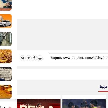
 مرتبط
پربا