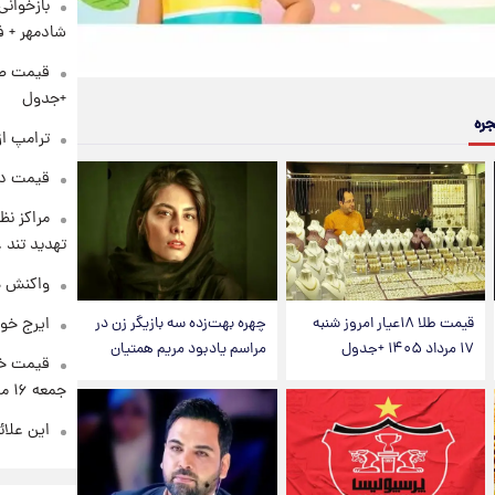
بازخوان
شادمهر + ف
+جدول
جره
ترامپ از
قیمت دلار د
مراکز نظ
تهدید تند
واکنش هم
ایرج خو
قیمت طلا ۱۸عیار امروز شنبه
چهره بهت‌زده سه بازیگر زن در
۱۷ مرداد ۱۴۰۵ +جدول
مراسم یادبود مریم همتیان
قیمت خو
جمعه ۱۶ مرداد منتشر شد
این علائ